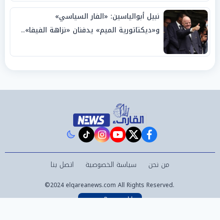
نبيل أبوالياسين: «الفار السياسي»
و«ديكتاتورية الميم» يدفنان «نزاهة الفيفا»..
وإقالة «إنفانتينو» باتت حتمية
instagram
tiktok
youtube
twitter
facebook
من نحن
سياسة الخصوصية
اتصل بنا
©2024 elqareanews.com All Rights Reserved.
Powered by