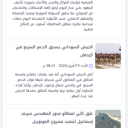
الشرقية لرؤساء المراكز والمدن والأحياء بضرورة تكثيف
الجهود على مدار اليوم لرفع كافة الإشغالات والتعديات
من الشوارع، بما يحقق السيولة المرورية ويعيد الإنضباط
والمظهر الحضاري؛ شنت الأجهزة التنفيذية اليوم حملات
ميدانية مكبرة بنطاق المحافظة، أسفرت عن النتائج
التالية:
الجيش السوداني يسحق الدعم السريع في
كردفان
الأحد 19/أبريل/2026 - 08:23 م
أعلن الجيش السوداني، أنه نفذ عمليات تطهـير واسعة
النطاق في المناطق التي تسيطر عليها قوات الدعم
السريع، في ولايتي شمال وجنوب كردفان؛ وتُعدّ هذه
الخطوة أول عملية برية واسعة النطاق ينفذها الجيش
منذ عدة أشهر.
غلق كلي لمطالع محور المهندس شريف
إسماعيل لتنفيذ مشروع المونوريل