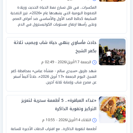
المكسرات.. في ظل تسارع نمط الحياة الحديث وزيادة
الضغوط اليومية التي يشهدها عام «2026»، تبرز التغذية
السليمة كحائط الصد الأول والأساسي ضد أمراض العصر،
وعلى رأسها ارتفاع مستويات الكوليسترول في الدم.
حادث مأساوي ينهي حياة شاب ويصيب ثلاثة
بكفر الشيخ
الجمعة 17/أبريل/2026 - 02:49 م
شهد طريق «سيدي سالم - منشأة عباس» بمحافظة كفر
الشيخ، اليوم الجمعة «17 أبريل 2026»، حادثاً أليماً أسفر
عن مصرع شاب وإصابة ثلاثة آخرين.
«غذاء العباقرة».. 5 أطعمة سحرية لتعزيز
التركيز وتقوية الذاكرة
الثلاثاء 14/أبريل/2026 - 10:55 م
أطعمة لتقوية الذاكرة.. مع اقتراب الدقات الأخيرة للساعة