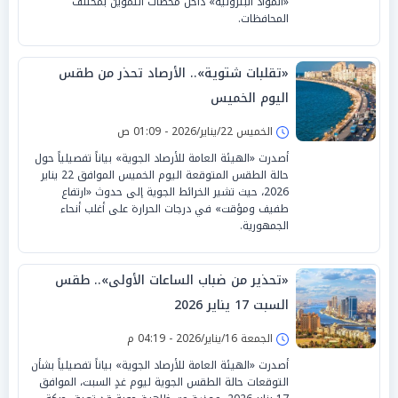
«المواد البترولية» داخل محطات التموين بمختلف
المحافظات.
«تقلبات شتوية».. الأرصاد تحذر من طقس
اليوم الخميس
الخميس 22/يناير/2026 - 01:09 ص
أصدرت «الهيئة العامة للأرصاد الجوية» بياناً تفصيلياً حول
حالة الطقس المتوقعة اليوم الخميس الموافق 22 يناير
2026، حيث تشير الخرائط الجوية إلى حدوث «ارتفاع
طفيف ومؤقت» في درجات الحرارة على أغلب أنحاء
الجمهورية.
«تحذير من ضباب الساعات الأولى».. طقس
السبت 17 يناير 2026
الجمعة 16/يناير/2026 - 04:19 م
أصدرت «الهيئة العامة للأرصاد الجوية» بياناً تفصيلياً بشأن
التوقعات حالة الطقس الجوية ليوم غدٍ السبت، الموافق