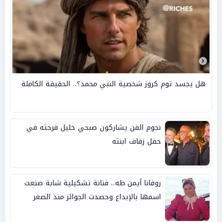
هل يجسد توم كروز شخصية النبي محمد؟.. الحقيقة الكاملة
نجوم الفن يشاركون صبحي خليل فرحته في
حفل زفاف ابنته
روفانا أيمن طه.. فنانة تشكيلية شابة صنعت
اسمها بالإبداع وحصدت الجوائز منذ الصغر