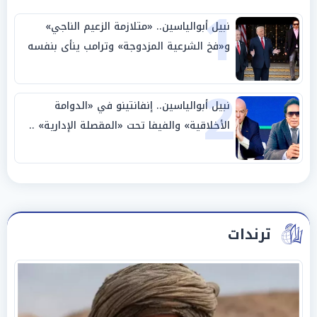
1
نبيل أبوالياسين.. «متلازمة الزعيم الناجي»
و«فخ الشرعية المزدوجة» وترامب ينأى بنفسه
وحليفه في «ميتم استراتيجي»
2
نبيل أبوالياسين.. إنفانتينو في «الدوامة
الأخلاقية» والفيفا تحت «المقصلة الإدارية» ..
«عبادة العرش وجنازة المصداقية»
ترندات