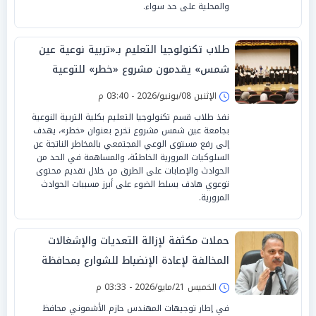
والمحلية على حد سواء.
طلاب تكنولوجيا التعليم بـ«تربية نوعية عين
شمس» يقدمون مشروع «خطر» للتوعية
بالسلامة المرورية
الإثنين 08/يونيو/2026 - 03:40 م
نفذ طلاب قسم تكنولوجيا التعليم بكلية التربية النوعية
بجامعة عين شمس مشروع تخرج بعنوان «خطر»، يهدف
إلى رفع مستوى الوعي المجتمعي بالمخاطر الناتجة عن
السلوكيات المرورية الخاطئة، والمساهمة في الحد من
الحوادث والإصابات على الطرق من خلال تقديم محتوى
توعوي هادف يسلط الضوء على أبرز مسببات الحوادث
المرورية.
حملات مكثفة لإزالة التعديات والإشغالات
المخالفة لإعادة الإنضباط للشوارع بمحافظة
الشرقية
الخميس 21/مايو/2026 - 03:33 م
في إطار توجيهات المهندس حازم الأشموني محافظ