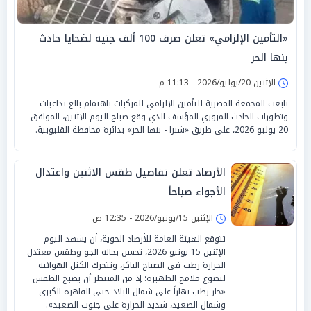
«التأمين الإلزامي» تعلن صرف 100 ألف جنيه لضحايا حادث
بنها الحر
الإثنين 20/يوليو/2026 - 11:13 م
تابعت المجمعة المصرية للتأمين الإلزامي للمركبات باهتمام بالغ تداعيات
وتطورات الحادث المروري المؤسف الذي وقع صباح اليوم الإثنين، الموافق
20 يوليو 2026، على طريق «شبرا - بنها الحر» بدائرة محافظة القليوبية.
الأرصاد تعلن تفاصيل طقس الاثنين واعتدال
الأجواء صباحاً
الإثنين 15/يونيو/2026 - 12:35 ص
تتوقع الهيئة العامة للأرصاد الجوية، أن يشهد اليوم
الإثنين 15 يونيو 2026، تحسن بحالة الجو وطقس معتدل
الحرارة رطب في الصباح الباكر، وتتحرك الكتل الهوائية
لتصوغ ملامح الظهيرة؛ إذ من المنتظر أن يصبح الطقس
«حار رطب نهاراً على شمال البلاد حتى القاهرة الكبرى
وشمال الصعيد، شديد الحرارة على جنوب الصعيد».