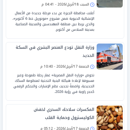
السبت 18/أبريل/2026 - 04:41 م
أعلنت محافظة الجيزة عن بدء مرحلة جديدة من الأعمال
الإنشائية الحيوية ضمن مشروع «مونوريل خط 6 أكتوبر»،
والذي يربط بين منطقة المهندسين والمدينة الصناعية
بمدينة السادس من أكتوبر.
وزارة النقل تودع العنصر البشري في السكة
الحديد
الجمعة 17/أبريل/2026 - 10:40 م
تخوض «وزارة النقل المصرية» غمار رحلة طموحة وغير
مسبوقة لإعادة هيكلة البنية التحتية لمنظومة السكك
الحديدية، واضعةً تحديث نظم الإشارات والتحكم الرقمي
كحجر زاوية في رؤية 2026.
المكسرات سلاحك السحري لخفض
الكوليسترول وحماية القلب
الجمعة 17/أبريل/2026 - 05:12 م