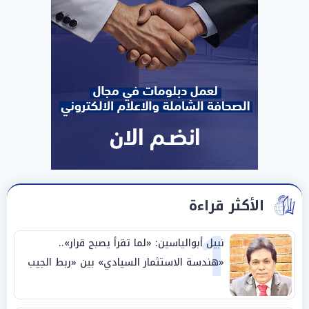
الأكثر قراءة
1
نبيل أبوالياسين: «لما تقرأ يصبح قرار»..
«هندسة الاستثمار السيادي» بين «ربط الجيب
بالوطن» و«سيادة الكلمة»