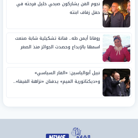
نجوم الفن يشاركون صبحي خليل فرحته في
حفل زفاف ابنته
روفانا أيمن طه.. فنانة تشكيلية شابة صنعت
اسمها بالإبداع وحصدت الجوائز منذ الصغر
نبيل أبوالياسين: «الفار السياسي»
و«ديكتاتورية الميم» يدفنان «نزاهة الفيفا»..
وإقالة «إنفانتينو» باتت حتمية