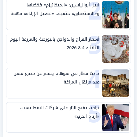
2
نبيل أبوالياسين: «الميكانيزم» فككناها
و«الاستحقاق» حتمية.. «تفعيل الإرادة» مهمة
الجامعة العربية
3
أسعار الفراخ والدواجن بالبورصة والمزرعة اليوم
الثلاثاء 4-8-2026
4
حادث قطار في سوهاج يسفر عن مصرع مسن
عند مزلقان المراغة
5
ترامب يفتح النار على شركات النفط بسبب
«أرباح الحرب»