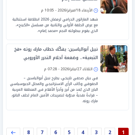
الأربعاء 18/فبراير/2026 - 10:05 م
شهد الماراثون الدرامي لرمضان 2026 انطلاقة استثنائية
مع عرض الحلقة الأولى والثانية من مسلسل «الكينج»،
الذي يقوم ببطولته النجم «محمد إمام».
نبيل أبوالياسين: يفكّك خطاب مارك روته «فخ
التبعية».. وصَفعة أحلام التحرر الأوروبي
الثلاثاء 27/يناير/2026 - 07:28 م
في بيان صحفي تاريخي، يطرح نبيل أبوالياسين –
الحقوقي وكاتب الرأي الاستراتيجي والمحلل الجيوسياسي
البارز الذي يُعد من أبرز وأجرأ الأقلام في المنطقة العربية
– قراءةً نقديةً مدوّية لتصريحات الأمين العام لحلف الناتو،
مارك روته.
8
7
6
5
4
3
2
1