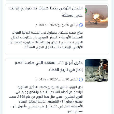
الجيش الأردني يحبط هجومًا بـ3 صواريخ إيرانية
على المملكة
الإثنين 20/يوليو/2026 - 10:18 م
صرّح مصدر عسكري مسؤول في القيادة العامة للقوات
المسلحة الأردنية – الجيش العربي، بأن منظومات الدفاع
الجوي نجحت في اعتراض وإسقاط «3 صواريخ» قادمة من
الأراضي الإيرانية دخلت المجال الجوي للمملكة.
ذكرى أبولو 11.. المهمة التي صنعت أعظم
إنجاز في تاريخ الفضاء
الإثنين 20/يوليو/2026 - 04:47 م
تحل اليوم، الإثنين 20 يوليو 2026، الذكرى السنوية
لواحدة من أعظم الملاحم العلمية والتكنولوجية في
القرن العشرين؛ ففي مثل هذا اليوم من عام 1969، نجحت
مهمة «أبولو 11» التاريخية، التابعة لوكالة الفضاء
الأمريكية ناسا، في تنفيذ أول هبوط بشري مأهول على
سطح القمر.