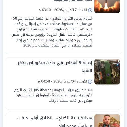
الثلاثاء 17/مارس/2026 - 03:10 م
أعلن «الحرس الثوري الايراني» عن تنفيذ الموجة رقم 58
من عملياته العسكرية ضد أهداف داخل إسرائيل، وأكدت
استخدام منظومات صاروخية متطورة، شملت صواريخ
«خرمشهر» فائقة الثقل المزودة برؤوس حربية تزن طنين،
إضافة إلى صواريخ «قادر» ومسيرات مدمرة، في إطار
تصعيد ميداني واسع النطاق يشهده عام 2026.
إصابة 9 أشخاص في حادث ميكروباص بكفر
الشيخ
الأربعاء 04/مارس/2026 - 04:58 م
شهد طريق «بيلا - الحوة» بمحافظة كفر الشيخ، اليوم
الأربعاء 4 مارس 2026، حادثاً مأساوياً إثر انقلاب سيارة
ميكروباص كانت محملة بالركاب.
«بداية نارية للكينج».. انطلاق أولى حلقات
مسلسل محمد إمام