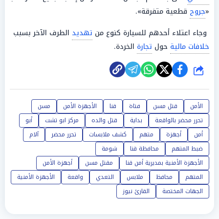
«
جروح
قطعية متفرقة».
وجاء اعتلاء أحدهم للسيارة كنوع من
تهديد
الطرف الآخر بسبب
خلافات مالية
حول
تجارة
الخردة.
شارك
الأمن
قتل مسن
فتاة
قنا
الأجهزة الأمن
مسن
تحرر محضر بالواقعة
بداية
قتل والده
مركز ابو تشت
أبو
أمن
أجهزة
متهم
كشف ملابسات
تحرر محضر
آلام
ضبط المتهم
محافظة قنا
شومة
الأجهزة الأمنية بمديرية أمن قنا
مقتل مسن
أجهزة الأمن
المتهم
محافظ
ملابس
التعدي
واقعة
الأجهزة الأمنية
الجهات المختصة
القارئ نيوز