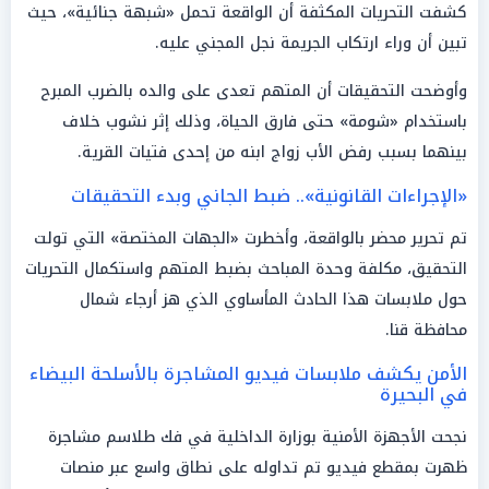
كشفت التحريات المكثفة أن الواقعة تحمل «شبهة جنائية»، حيث
تبين أن وراء ارتكاب الجريمة نجل المجني عليه.
وأوضحت التحقيقات أن المتهم تعدى على والده بالضرب المبرح
باستخدام «شومة» حتى فارق الحياة، وذلك إثر نشوب خلاف
بينهما بسبب رفض الأب زواج ابنه من إحدى فتيات القرية.
«الإجراءات القانونية».. ضبط الجاني وبدء التحقيقات
تم تحرير محضر بالواقعة، وأخطرت «الجهات المختصة» التي تولت
التحقيق، مكلفة وحدة المباحث بضبط المتهم واستكمال التحريات
حول ملابسات هذا الحادث المأساوي الذي هز أرجاء شمال
محافظة قنا.
الأمن يكشف ملابسات فيديو المشاجرة بالأسلحة البيضاء
في البحيرة
نجحت الأجهزة الأمنية بوزارة الداخلية في فك طلاسم مشاجرة
ظهرت بمقطع فيديو تم تداوله على نطاق واسع عبر منصات