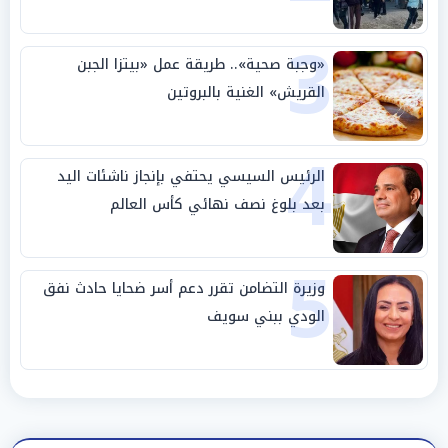
3
«وجبة صحية».. طريقة عمل «بيتزا الجبن
القريش» الغنية بالبروتين
4
الرئيس السيسي يحتفي بإنجاز ناشئات اليد
بعد بلوغ نصف نهائي كأس العالم
5
وزيرة التضامن تقرر دعم أسر ضحايا حادث نفق
الودي ببني سويف