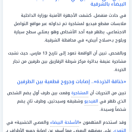
البيضاء بالشرقية
في حادث منفصل، كشفت الأجهزة الأمنية بوزارة الداخلية
ملابسات مقطع فيديو لمشاجرة تم تداوله عبر مواقع التواصل
الاجتماعي، يظهر فيه أحد الأشخاص وهو يعتلي سطح سيارة
ويلوح بـ«سلاح أبيض» في محافظة الشرقية.
وبالفحص، تبين أن الواقعة تعود إلى تاريخ 13 مارس، حيث نشبت
مشاجرة عنيفة بدائرة مركز شرطة الزقازيق بين طرفين من تجار
الخردة.
«خناقة الخردة».. إصابات وجروح قطعية بين الطرفين
تبين من التحريات أن
المشاجرة
وقعت بين طرف أول يضم الشخص
الذي ظهر في
الفيديو
وشقيقه وسيدتين، وطرف ثانٍ يضم
شخصاً وسيدة.
وقد استخدم المتهمون «
الأسلحة البيضاء
والعصي الخشبية» في
التعدي
على بعضهم البعض، مما أسفر عن إصابة جميع الأطراف بـ