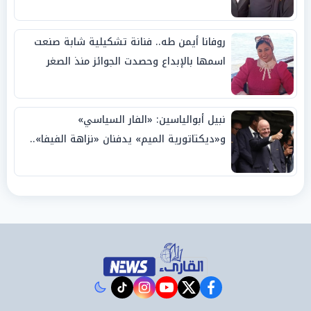
روفانا أيمن طه.. فنانة تشكيلية شابة صنعت
اسمها بالإبداع وحصدت الجوائز منذ الصغر
نبيل أبوالياسين: «الفار السياسي»
و«ديكتاتورية الميم» يدفنان «نزاهة الفيفا»..
وإقالة «إنفانتينو» باتت حتمية
instagram
tiktok
youtube
twitter
facebook