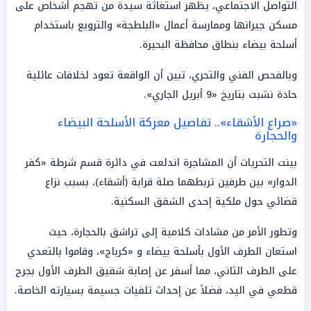
التواصل الاجتماعي، يظهر استغاثة سيدة من تهجم أشخاص على
مسكن جيرانها وممارسة أعمال «البلطجة» والترويع باستخدام
أسلحة بيضاء بنطاق محافظة البحيرة.
وبالفحص الفني والتحري، تبين أن الواقعة تعود لخلافات عائلية
حادة نشبت بتاريخ «9 أبريل الجاري».
«صراع الأشقاء».. تفاصيل معركة الأسلحة البيضاء
والحجارة
بينت التحريات أن المشاجرة اندلعت في دائرة قسم شرطة «كفر
الدوار» بين طرفين تربطهما صلة قرابة (أشقاء)، بسبب نزاع
قضائي حول ملكية إحدى الشقق السكنية.
وتطور الأمر من مشادات كلامية إلى تراشق بالحجارة، حيث
استعان الطرف الأول بأسلحة بيضاء و «كرباج»، وقاموا بالتعدي
على الطرف الثاني، مما أسفر عن إصابة شقيق الطرف الأول بجرح
قطعي في اليد، فضلاً عن إحداث تلفيات جسيمة بسيارته الخاصة.