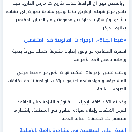
وبالفحص تبين أن الواقعة حدثت بتاريخ 25 مارس الجاري، حيث
تلقى مركز شرطة الزقازيق بلاغاً بوقوع مشادة تطورت إلى تشابك
بالأيدي وتراشق بالحجارة بين مجموعتين من الجيران المقيمين
بدائرة المركز.
«ضبط الجناة».. الإجراءات القانونية ضد المتهمين
أسفرت المشاجرة عن وقوع إصابات متفرقة، شملت جروحاً بدنية
وإصابة بالعين لأحد الأطراف.
وعقب تقنين الإجراءات، تمكنت قوات الأمن من «ضبط طرفي
المشاجرة»، وبمواجهتهم اعترفوا بارتكاب الواقعة نتيجة «خلافات
الجيرة» السابقة.
وقد تم اتخاذ كافة الإجراءات القانونية اللازمة حيال الواقعة،
لفرض الانضباط وإعلاء سيادة القانون في المنطقة، بانتظار ما
ستسفر عنه تحقيقات النيابة العامة.
القبض على المتهمين في مشاجرة دامية بالأسلحة