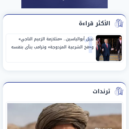
الأكثر قراءة
1
نبيل أبوالياسين.. «متلازمة الزعيم الناجي»
و«فخ الشرعية المزدوجة» وترامب ينأى بنفسه
وحليفه في «ميتم استراتيجي»
ترندات