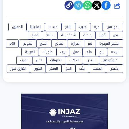
شارك
الدونتس
درة
حليب
بالمر
ماسك
الفانيليا
الدقيق
بيض
كولا
ورشة
شوكولاتة
ساعة
قطع
السكر البودرة
تمر
الحرارة
نصائح
الملح
لصوص
آلام
الزبدة
أبو
ملح
عمل
زيت
حلويات
الغربية
الشوكولاتة
البيض
الذهب
الحلويات
الماء
الغرب
الأبيض
الحليب
الأب
المخ
السكر
الدون
القارئ نيوز