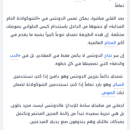
تماماً.
بعد القلي مباشرة، يمكن غمس الدونتس في «الشوكولاتة الخام
المذابة» أو حشوها من الداخل باستخدام كيس الحلواني بصوصات
مختلفة. إن هذه الطريقة تمنحكِ تنوعاً كبيراً يشبه ما يقدم في
أكبر
المخابز
العالمية.
إن سر
نجاح
الدونتس لا يكمن فقط في المقادير، بل في «
الحب
والدقة» التي تضعينها في كل خطوة.
ننصحكِ دائماً بتزيين الدونتس وهو دافئ إذا كنتِ تستخدمين
السكر
، وهو بارد تماماً إذا كنتِ تستخدمين الشوكولاتة لضمان
ثبات
الصوص
.
اجعلي من مطبخكِ ساحة للإبداع؛ فالدونتس ليست مجرد حلوى،
بل هي تجربة سعيدة تبدأ من رائحة العجين المختمر وتكتمل
بضحكات عائلتكِ وهم يتذوقون صنع يديكِ المبدعتين.