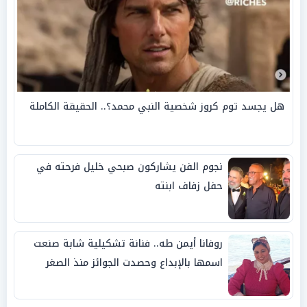
هل يجسد توم كروز شخصية النبي محمد؟.. الحقيقة الكاملة
نجوم الفن يشاركون صبحي خليل فرحته في
حفل زفاف ابنته
روفانا أيمن طه.. فنانة تشكيلية شابة صنعت
اسمها بالإبداع وحصدت الجوائز منذ الصغر