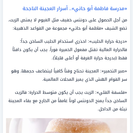
«مدرسة فاطمة أبو حاتي».. أسرار العجينة الناجحة
من أجل الحصول على دونتس خفيف مثل الغيوم لا يمتص الزيت،
تضع الشيف «فاطمة أبو حاتي» مجموعة من القواعد الذهبية:
«درجة حرارة الحليب»: احذري استخدام الحليب الساخن جداً؛
فالحرارة العالية تقتل مفعول الخميرة فوراً. يجب أن يكون دافئاً
فقط (بدرجة حرارة الغرفة أو أعلى قليلاً).
«صبر التخمير»: العجينة تحتاج وقتاً كافياً ليتضاعف حجمها، وهو
سر القوام الهش الذي يميز المحلات العالمية.
«فلسفة القلي»: الزيت يجب أن يكون متوسط الحرارة؛ فالزيت
الساخن جداً يمنح الدونتس لوناً غامقاً من الخارج مع بقاء العجينة
نيئة من الداخل.