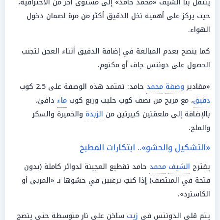
ينتقل بنا الشيف «محمد حامد» إلى مستوى آخر من الاحترافية،
حيث يركز على أهمية نخل الدقيق أكثر من مرة لضمان دخول
الهواء.
كما ينصح بعدم المبالغة في إضافة الدقيق أثناء العجن لتجنب
الحصول على دونتس جاف أو مكتوم.
«مقادير
وصفة
محمد
حامد: تعتمد هذه الوصفة على 2.5 كوب
دقيق
، مع مزيج من نصف كوب حليب وربع كوب
ماء
دافئ،
بالإضافة إلى ملعقتين كبيرتين من
الزبدة
والخميرة والسكر
والملح.
«التشكيل والحشو».. ابتكارات المطبخ
يقترح
الشيف
محمد
حامد تقطيع العجينة لدوائر كاملة (بدون
فتحة في المنتصف) إذا كنتِ ترغبين في حشوها بـ «المربى أو
الكاسترد».
يتم قلي الدونتس في
زيت
ساخن على نار متوسطة حتى ينضج