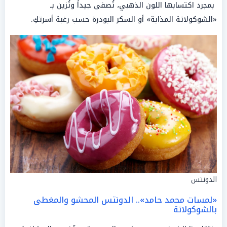
بمجرد اكتسابها اللون الذهبي، تُصفى جيداً وتُزين بـ
«الشوكولاتة المذابة» أو السكر البودرة حسب رغبة أسرتكِ.
الدونتس
«لمسات محمد حامد».. الدونتس المحشو والمغطى
بالشوكولاتة