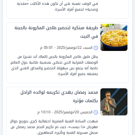
في الوقت نفسه على أن تكون هذه الأكلات «مغذية
وصحية» لجميع أفراد الأسرة.
طريقة مبتكرة لتحضير طاجن المكرونة بالجبنة
في البيت
السبت 22/نوفمبر/2025 - 05:01 م
يظل طبق طاجن المكرونة بالجبن (الماك آند تشيز) من
الوصفات المنزلية التي تحظى بشعبية طاغية حول العالم،
خاصة أنه يجمع بين سهولة التحضير والمذاق الغني الذي
يعشقه جميع أفراد الأسرة.
محمد رمضان يهدي تكريمه لوالده الراحل
بكلمات مؤثرة
الخميس 20/نوفمبر/2025 - 10:10 م
شهدت الساحة الفنية المصرية احتفالية كبرى بتوزيع جوائز
مهرجان «ذا بيست»، حيث تم تكريم النجم محمد رمضان عن
مجمل مسيرته الفنية وتأثيره الجماهيري.