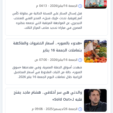
الجمعة 16/يناير/2026 - 04:13 م
قبل إسدال الستار على النسخة الحالية من بطولة كأس
أمم إفريقيا، تحدث «إريك شيل»، المدير الفني للمنتخب
النيجيري، عن المواجهة المرتقبة التي تجمعه بنظيره
المصري في مباراة تحديد صاحب المركز الثالث.
«هدوء بالعبور».. أسعار الخضروات والفاكهة
بتعاملات الجمعة 16 يناير
الجمعة 16/يناير/2026 - 07:00 ص
شهدت أسواق الجملة المصرية، وفي مقدمتها «سوق
العبور»، حالة من الثبات الملحوظ في أسعار المحاصيل
الزراعية خلال تعاملات اليوم الجمعة 16 يناير 2026.
والدتي هي سر أخلاقي.. هشام ماجد يفتح
قلبه لـ«Sold Out»
الجمعة 26/ديسمبر/2025 - 09:08 م