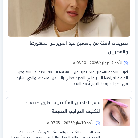
تصريحات لافتة من ياسمين عبد العزيز عن جمهورها
والمطربين
الأحد 19/يوليو/2026 - 08:30 م
أعربت النجمة ياسمين عبد العزيز عن سعادتها البالغة باحتفالها بالعروض
الخاصة لفيلمها السينمائي الجديد «خلي بالك من نفسك»، والذي تشارك
في بطولته رفقة النجم أحمد السقا.
«سر الحاجبين المثاليين».. طرق طبيعية
لتكثيف الحواجب الخفيفة
الأحد 10/مايو/2026 - 07:05 م
تعد الحواجب الكثيفة والسميكة هي «أحدث صيحات
الموضة» في عالم الجمال حالياً، حيث تضفي مظهراً حيوياً