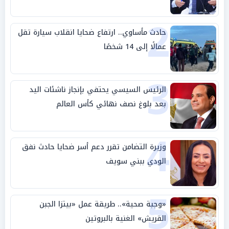
2
حادث مأساوي.. ارتفاع ضحايا انقلاب سيارة تقل
عمالًا إلى 14 شخصًا
3
الرئيس السيسي يحتفي بإنجاز ناشئات اليد
بعد بلوغ نصف نهائي كأس العالم
4
وزيرة التضامن تقرر دعم أسر ضحايا حادث نفق
الودي ببني سويف
5
«وجبة صحية».. طريقة عمل «بيتزا الجبن
القريش» الغنية بالبروتين