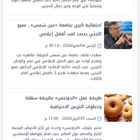
وشبابياً على الوجه وتبرز جمال العينين.
احتفالية كبرى بجامعة «عين شمس».. عمرو
الليثي يحصد لقب أفضل إعلامي
الإثنين 04/مايو/2026 - 05:14 م
شهدت قاعات جامعة عين شمس العريقة، تظاهرة حب
وتقدير لواحد من رموز العمل الإعلامي في مصر والوطن
العربي، حيث كرمت «كلية الإعلام» الإعلامي الدكتور عمرو
الليثي، بمنحه شهادة تقدير كـ «أفضل إعلامي لعام
2026».
طريقة عمل «الدونتس» بطريقة سهلة
وخطوات التزيين الاحترافية
السبت 25/أبريل/2026 - 11:00 م
تعتبر حلويات «الدونتس» واحدة من أكثر الأصناف المحببة
للكبار والصغار حول العالم، حيث تمتاز بقوامها الإسفنجي
وتنوعها اللامتناهي في طرق التقديم، سواء كانت