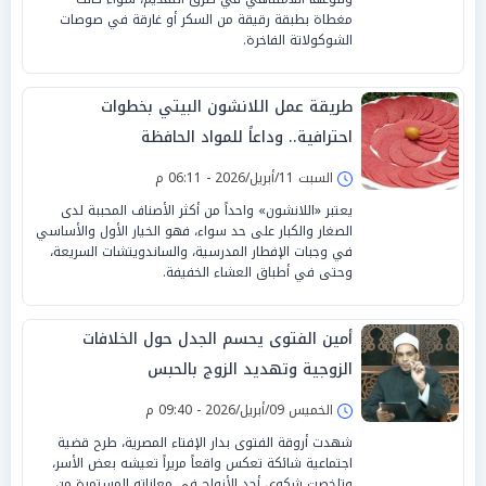
مغطاة بطبقة رقيقة من السكر أو غارقة في صوصات
الشوكولاتة الفاخرة.
طريقة عمل اللانشون البيتي بخطوات
احترافية.. وداعاً للمواد الحافظة
السبت 11/أبريل/2026 - 06:11 م
يعتبر «اللانشون» واحداً من أكثر الأصناف المحببة لدى
الصغار والكبار على حد سواء، فهو الخيار الأول والأساسي
في وجبات الإفطار المدرسية، والساندويتشات السريعة،
وحتى في أطباق العشاء الخفيفة.
أمين الفتوى يحسم الجدل حول الخلافات
الزوجية وتهديد الزوج بالحبس
الخميس 09/أبريل/2026 - 09:40 م
شهدت أروقة الفتوى بدار الإفتاء المصرية، طرح قضية
اجتماعية شائكة تعكس واقعاً مريراً تعيشه بعض الأسر،
وتلخصت شكوى أحد الأزواج في معاناته المستمرة من