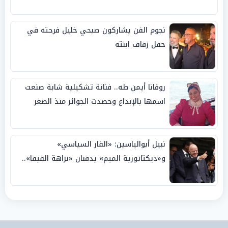
نجوم الفن يشاركون صبحي خليل فرحته في
حفل زفاف ابنته
روفانا أيمن طه.. فنانة تشكيلية شابة صنعت
اسمها بالإبداع وحصدت الجوائز منذ الصغر
نبيل أبوالياسين: «الفار السياسي»
و«ديكتاتورية الميم» يدفنان «نزاهة الفيفا»..
وإقالة «إنفانتينو» باتت حتمية