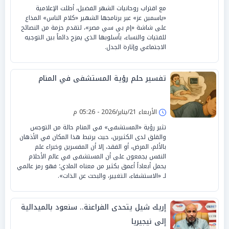
مع اقتراب روحانيات الشهر الفضيل، أطلت الإعلامية
«ياسمين عز» عبر برنامجها الشهير «كلام الناس» المذاع
على شاشة «إم بي سي مصر»، لتقدم حزمة من النصائح
للفتيات والنساء، بأسلوبها الذي يمزج دائماً بين التوجيه
الاجتماعي وإثارة الجدل.
تفسير حلم رؤية المستشفى في المنام
الأربعاء 21/يناير/2026 - 05:26 م
تثير رؤية «المستشفى» في المنام حالة من التوجس
والقلق لدى الكثيرين، حيث يرتبط هذا المكان في الأذهان
بالألم، المرض، أو الفقد، إلا أن المفسرين وخبراء علم
النفس يجمعون على أن المستشفى في عالم الأحلام
يحمل أبعاداً أعمق بكثير من معناه المادي؛ فهو رمز عالمي
لـ «الاستشفاء، التغيير، والبحث عن الذات».
إريك شيل يتحدى الفراعنة.. سنعود بالميدالية
إلى نيجيريا