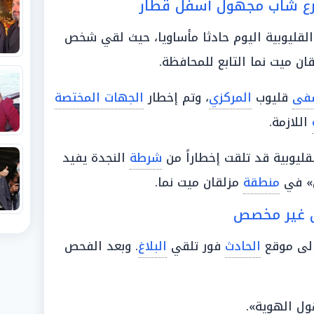
مصرع شاب مجهول أسفل قطار
لقليوبية اليوم حادثا مأساويا، حيث لقي شخص
ان ميت نما التابع للمحافظة.
فى
قليوب
المركزي
، وتم إخطار
الجهات المختصة
اللازمة.
قليوبية قد تلقت إخطاراً من
شرطة
النجدة يفيد
 في
منطقة
مزلقان ميت نما.
ان غير مخصص
لى موقع
الحادث
فور تلقي
البلاغ
. وبعد الفحص
ل الهوية».