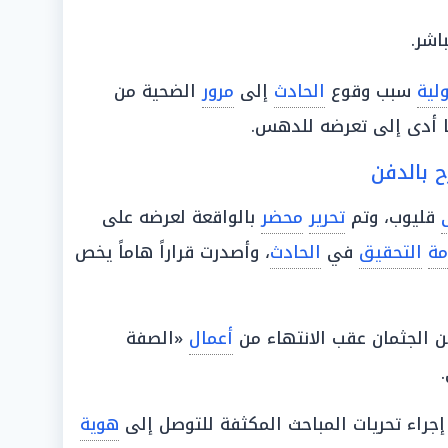
شر.
ولية
سبب وقوع
الحادث
إلى
مرور
الضحية من
ا أدى إلى تعرضه للدهس.
ح بالدفن
قليوب، وتم
تحرير
محضر
بالواقعة لعرضه على
مة
التحقيق
في
الحادث
، وأصدرت قراراً هاماً يخص
 الجثمان عقب الانتهاء من
أعمال
«الصفة
جراء تحريات المباحث المكثفة للتوصل إلى
هوية