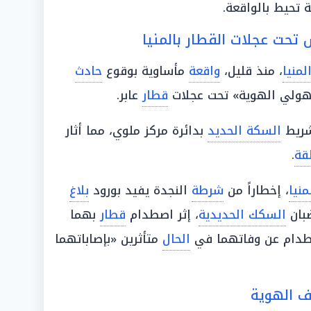
حيط بالواقعة.
ت عجلات القطار بالمنيا
لمنيا
، منذ قليل،
واقعة
مأساوية بوقوع
حادث
ولي الهوية» تحت عجلات
قطار
عابر.
ريط
السكة الحديد
بدائرة مركز ملوي، مما أثار
قة
.
منيا
، إخطاراً من
شرطة
النجدة يفيد بورود
بلاغ
ضبان
السكك الحديدية
، إثر اصطدام
قطار
بهما
طدام عن وفاتهما في
الحال
متأثرين «بإصاباتهما
ف الهوية