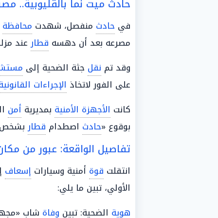
حادث ميت نما بالقليوبية.. 
في
حادث
منفصل، شهدت
محافظة
ا
مصرعه بعد أن دهسه
قطار
عند مزلق
وقد تم
نقل
جثة الضحية إلى
مستش
على الفور لاتخاذ
الإجراءات القانونية
كانت
الأجهزة الأمنية
بمديرية
أمن
ال
بوقوع «
حادث
اصطدام
قطار
بشخص»
تفاصيل الواقعة: عبور من مك
انتقلت
قوة
أمنية وسيارات
إسعاف
إ
الأولي، تبين ما يلي:
هوية
الضحية: تبين
وفاة
شاب «مجهو