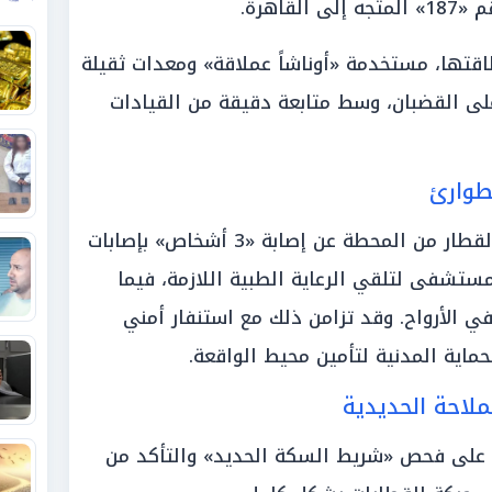
قاهرة.
طاقتها، مستخدمة «أوناشاً عملاقة» ومعدات ثقيلة
على القضبان، وسط متابعة دقيقة من القيادات
طوارئ
أسفر الحادث الذي وقع أثناء تحرك القطار من المحطة عن إصابة «3 أشخاص» بإصابات
ستشفى لتلقي الرعاية الطبية اللازمة، فيما
ي الأرواح. وقد تزامن ذلك مع استنفار أمني
اية المدنية لتأمين محيط الواقعة.
لاحة الحديدية
ً على فحص «شريط السكة الحديد» والتأكد من