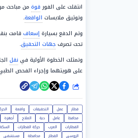
انتقلت على الفور
قوة
من مباحث مر
وتوثيق ملابسات
الواقعة
.
وتم الدفع بسيارة
إسعاف
قامت بنقل
تحت تصرف
جهات التحقيق
.
وتمثلت الخطوة الأولية في
نقل
الجث
على هويتهما وإجراء الفحص الطبي و
شارك
قطار
عمل
التحقيقات
واقعة
الحرك
محافظ
عامل
دية
العلاج
أجهزة
القطارات
العرب
حركة القطارات
السكة 
الروسي
القطار
محافظة
مستشفي