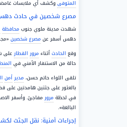
المتوفى
وكشف أي ملابسات غامضة ت
مصرع شخصين في حادث دهس تح
شهدت مدينة ملوي جنوب
محافظة
ا
دهس أسفر عن
مصرع شخصين
«مجه
وقع
الحادث
أثناء
مرور
القطار
على ش
حالة من الاستنفار الأمني في
المنط
تلقى اللواء حاتم حسن،
مدير
أمن
ال
بالعثور على جثتين هامدتين على ق
في لحظة
مرور
مفاجئ. وأسفر الاص
البالغة».
إجراءات أمنية: نقل الجثث لكش