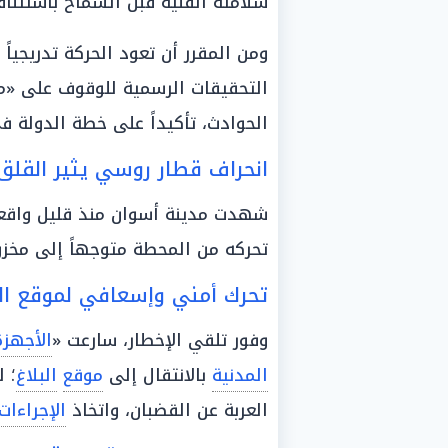
سلامته الفنية قبل السماح باستئن
ومن المقرر أن تعود الحركة تدريجياً 
التحقيقات الرسمية للوقوف على «م
الحوادث، تأكيداً على خطة الدولة ف
انحراف قطار روسي يثير القل
شهدت مدينة أسوان منذ قليل واقعة 
تحركه من المحطة متوجهاً إلى مخز
تحرك أمني وإسعافي لموقع ال
وفور تلقي الإخطار، سارعت «
الأجهزة
المدنية
بالانتقال إلى
موقع
البلاغ
؛ 
العربة عن القضبان، واتخاذ
الإجراءات