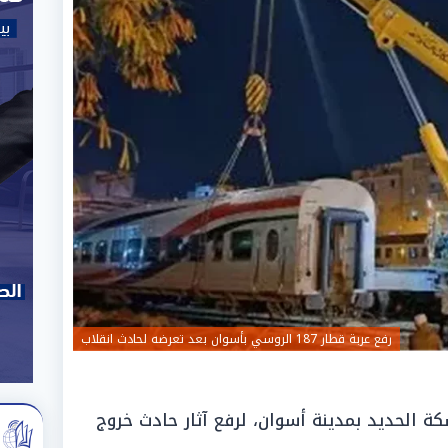
رفع عربة قطار 187 الروسي بأسوان بعد تعرضه لحادث انقلاب
كة الحديد بمدينة أسوان، لرفع آثار حادث خروج