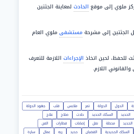
كز ملوي إلى موقع
الحادث
لمعاينة الجثتين
 الجثتين إلى مشرحة
مستشفى
ملوي العام
ث للحفظ، لحين اتخاذ
الإجراءات
اللازمة للتعرف
القانوني اللازم.
ة
الدول
الدولة
تمر
ملابس
قلب
جهود الدولة
الحديد
السكك الحديد
حادث
صلاح
علاج
الحديد
محطة
نقل
إصابات
قطارات
الفن
السكك الحديدية
القضبان
حديد
ربه
عمال
سارة