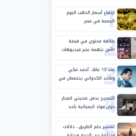
1
ارتفاع أسعار الذهب اليوم
الجمعة في مصر
2
صانعة محتوى في قبضة
الأمن بتهمة نشر فيديوهات
3
خادشة للحياء
بعد 13 عامًا.. أحمد مكي
وماجد الكدواني يجتمعان في
4
«فرصة سعيدة»
التصريح بدفن ضحيتي انفجار
خزان مواد كيميائية بأحد
5
مصانع الفيوم
تفسير حلم الطريق.. دلالات
مختلفة بين الحيرة وبداية