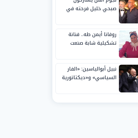
صبحي خليل فرحته في
حفل زفاف ابنته
روفانا أيمن طه.. فنانة
تشكيلية شابة صنعت
اسمها بالإبداع وحصدت
الجوائز منذ الصغر
نبيل أبوالياسين: «الفار
السياسي» و«ديكتاتورية
الميم» يدفنان «نزاهة
الفيفا».. وإقالة
«إنفانتينو» باتت حتمية