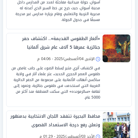
أسوان، جولة ميدانية مفاجئة لعدد من المدارس داخل
مدينة أسوان، حيث خرج عن خط السير الذي أعدته له
مديرية التربية والتعليم، وقام بزيارة مدارس غير مدرجة
مسبقًا في جدول الجولة.
«ألغاز الطقوس القديمة».. اكتشاف حفر
جنائزية عمرها 5 آلاف عام شرق ألمانيا
الإثنين 04/أغسطس/2025 - 04:06 م
في اكتشاف أثري مثير يُسلط الضوء على جانب غامض من
طقوس العصر الحجري الحديث، عثر علماء آثار في ولاية
ساكسن-أنهالت الألمانية على مجموعة من الحفر الدائرية
الغريبة التي استخدمت في طقوس جنائزية، وتعود إلى
ثقافة «سالزمونده» التي سكنت المنطقة منذ أكثر من
5000 عام.
محافظ البحيرة تتفقد اللجان الانتخابية بدمنهور
وتعلن رفع درجة الاستعداد القصوى
الأحد 03/أغسطس/2025 - 01:29 م