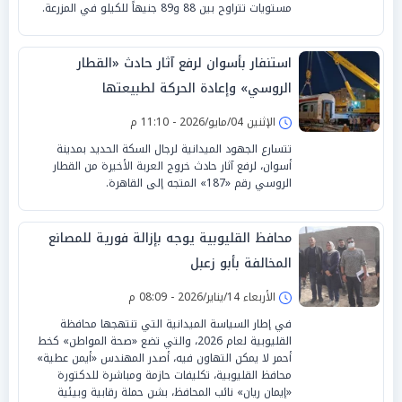
مستويات تتراوح بين 88 و89 جنيهاً للكيلو في المزرعة.
استنفار بأسوان لرفع آثار حادث «القطار
الروسي» وإعادة الحركة لطبيعتها
الإثنين 04/مايو/2026 - 11:10 م
تتسارع الجهود الميدانية لرجال السكة الحديد بمدينة
أسوان، لرفع آثار حادث خروج العربة الأخيرة من القطار
الروسي رقم «187» المتجه إلى القاهرة.
محافظ القليوبية يوجه بإزالة فورية للمصانع
المخالفة بأبو زعبل
الأربعاء 14/يناير/2026 - 08:09 م
في إطار السياسة الميدانية التي تنتهجها محافظة
القليوبية لعام 2026، والتي تضع «صحة المواطن» كخط
أحمر لا يمكن التهاون فيه، أصدر المهندس «أيمن عطية»
محافظ القليوبية، تكليفات حازمة ومباشرة للدكتورة
«إيمان ريان» نائب المحافظ، بشن حملة رقابية وبيئية