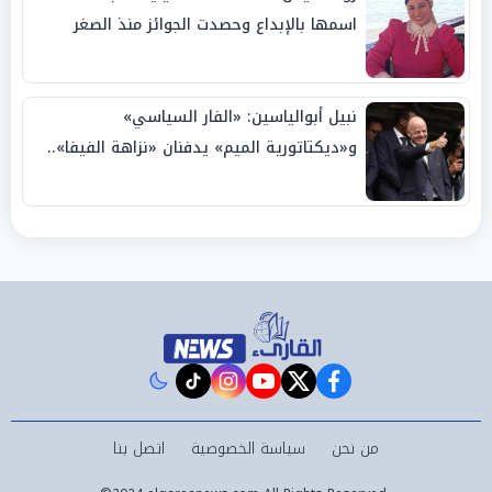
اسمها بالإبداع وحصدت الجوائز منذ الصغر
نبيل أبوالياسين: «الفار السياسي»
و«ديكتاتورية الميم» يدفنان «نزاهة الفيفا»..
وإقالة «إنفانتينو» باتت حتمية
instagram
tiktok
youtube
twitter
facebook
من نحن
سياسة الخصوصية
اتصل بنا