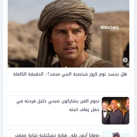
هل يجسد توم كروز شخصية النبي محمد؟.. الحقيقة الكاملة
نجوم الفن يشاركون صبحي خليل فرحته في
حفل زفاف ابنته
روفانا أيمن طه.. فنانة تشكيلية شابة صنعت