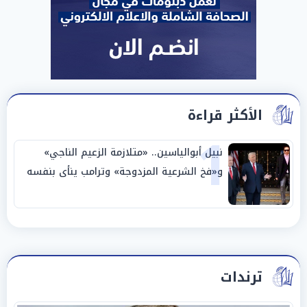
الأكثر قراءة
1
نبيل أبوالياسين.. «متلازمة الزعيم الناجي»
و«فخ الشرعية المزدوجة» وترامب ينأى بنفسه
وحليفه في «ميتم استراتيجي»
ترندات