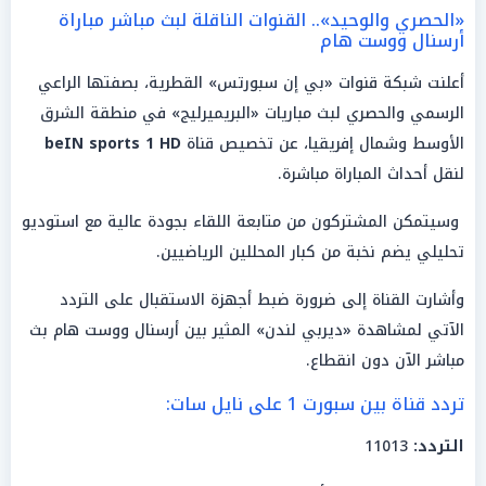
«الحصري والوحيد».. القنوات الناقلة لبث مباشر مباراة
أرسنال ووست هام
أعلنت شبكة قنوات «بي إن سبورتس» القطرية، بصفتها الراعي
الرسمي والحصري لبث مباريات «البريميرليج» في منطقة الشرق
الأوسط وشمال إفريقيا، عن تخصيص قناة
beIN sports 1 HD
لنقل أحداث المباراة مباشرة.
وسيتمكن المشتركون من متابعة اللقاء بجودة عالية مع استوديو
تحليلي يضم نخبة من كبار المحللين الرياضيين.
وأشارت القناة إلى ضرورة ضبط أجهزة الاستقبال على التردد
الآتي لمشاهدة «ديربي لندن» المثير بين أرسنال ووست هام بث
مباشر الآن دون انقطاع.
تردد قناة بين سبورت 1 على نايل سات:
التردد:
11013