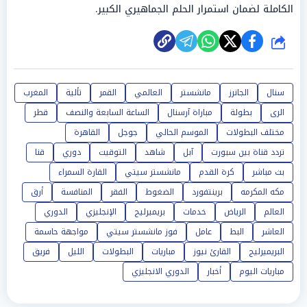
الكاملة لضمان استمرار الحلم الجماهيري الكبير.
شارك
سنال
الجانرز
مانشستر
العالمي
القمر
تألية
المغرب
الرى
بطولة
مباراة آرسنال
الساعة السابعة والنصف
قطر
مختلف البطولات
الموسم الحالي
جوجل
القاهرة
تردد قناة بين سبورت
آبل
شاهد
التوقيت
دوري
قنا
بث مباشر
كرة القدم
مانشستر سيتي
القارة السمراء
مكه المكرمه
برينتفورد
الضغوط
الفقر
المنافسة
أرق
العالم
الرياض
خدمات
بريميرليج
الإنجليزي
الدوري
العاشر
البط
عامل
فوز مانشستر سيتي
مواجهة حاسمة
البريميرليج
القارئ نيوز
مباريات
البطولات
الليل
فريق
مباريات اليوم
أخبار
الدوري الانجليزي