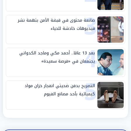
وحليفه في «ميتم استراتيجي»
3
صانعة محتوى في قبضة الأمن بتهمة نشر
فيديوهات خادشة للحياء
4
بعد 13 عامًا.. أحمد مكي وماجد الكدواني
يجتمعان في «فرصة سعيدة»
5
التصريح بدفن ضحيتي انفجار خزان مواد
كيميائية بأحد مصانع الفيوم