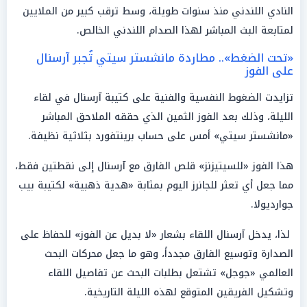
النادي اللندني منذ سنوات طويلة، وسط ترقب كبير من الملايين
لمتابعة البث المباشر لهذا الصدام اللندني الخالص.
«تحت الضغط».. مطاردة مانشستر سيتي تُجبر آرسنال
على الفوز
تزايدت الضغوط النفسية والفنية على كتيبة آرسنال في لقاء
الليلة، وذلك بعد الفوز الثمين الذي حققه الملاحق المباشر
«مانشستر سيتي» أمس على حساب برينتفورد بثلاثية نظيفة.
هذا الفوز «للسيتيزنز» قلص الفارق مع آرسنال إلى نقطتين فقط،
مما جعل أي تعثر للجانرز اليوم بمثابة «هدية ذهبية» لكتيبة بيب
جوارديولا.
لذا، يدخل آرسنال اللقاء بشعار «لا بديل عن الفوز» للحفاظ على
الصدارة وتوسيع الفارق مجدداً، وهو ما جعل محركات البحث
العالمي «جوجل» تشتعل بطلبات البحث عن تفاصيل اللقاء
وتشكيل الفريقين المتوقع لهذه الليلة التاريخية.