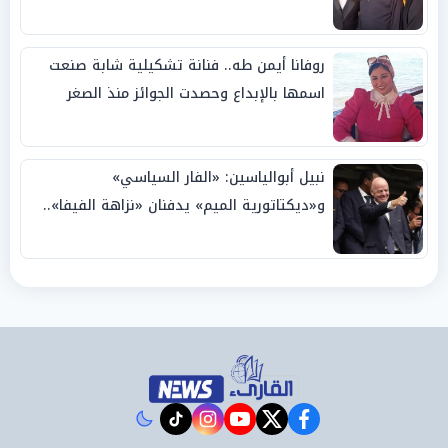
روفانا أيمن طه.. فنانة تشكيلية شابة صنعت
اسمها بالإبداع وحصدت الجوائز منذ الصغر
نبيل أبوالياسين: «الفار السياسي»
و«ديكتاتورية الميم» يدفنان «نزاهة الفيفا»..
وإقالة «إنفانتينو» باتت حتمية
instagram
tiktok
youtube
twitter
facebook