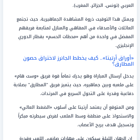
العربي (تونس، الجزائر، المغرب).
ويمثل هذا التوقيت ذروة المشاهدة الجماهيرية، حيث تجتمع
العائلات والأصدقاء في المقاهي والمنازل لمتابعة فريقهم
المفضل في واحدة من أهم «محطات الحسم» بقطار الدوري
الإنجليزي.
«أوراق أرتيتا».. كيف يخطط الجانرز لاختراق حصون
المطارق؟
يدخل آرسنال المباراة وهو يدرك تماماً قوة فريق «وست هام»
على ملعبه وبين جماهيره، حيث يتميز فريق "المطارق" بصلابة
دفاعية وقدرة على التحول السريع في المرتدات.
ومن المتوقع أن يعتمد أرتيتا على أسلوب «الضغط العالي»
والاستحواذ على منطقة وسط الملعب لفرض سيطرته مبكراً
وتسجيل هدف يريح الأعصاب.
إن الرهان الليلة سيكون على مهارات صانعي اللعب وقدرة