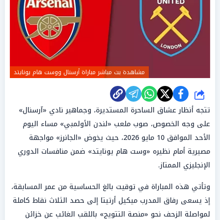
مشاهدة بث مباشر مباراة أرسنال ووست هام يونايتد
شارك
تتجه أنظار عشاق الساحرة المستديرة، وجماهير نادي «آرسنال»
على وجه الخصوص، صوب ملعب «لندن الأولمبي» مساء اليوم
الأحد الموافق 10 مايو 2026، حيث يخوض «الجانرز» مواجهة
مصيرية أمام نظيره «وست هام يونايتد» ضمن منافسات الدوري
الإنجليزي الممتاز.
وتأتي هذه المباراة في توقيت بالغ الحساسية من عمر المسابقة،
إذ يسعى رفاق المدرب ميكيل أرتيتا إلى حصد الثلاث نقاط كاملة
لمواصلة الزحف نحو «منصة التتويج» باللقب الغائب عن خزائن