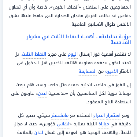
المهاجمين على استغلال «أنصاف الفرص»، خاصة وأن أي تهاون
دفاعي قد يكلف الفريق فقدان الصدارة التي حافظ عليها بشق
الأنفس طوال الأسابيع الماضية.
«رؤية تحليلية».. أهمية النقاط الثلاث في مشوار
المنافسة
لا تقتصر أهمية فوز آرسنال
اليوم
على مجرد
النقاط الثلاث
، بل
تمتد لتكون «دفعة معنوية هائلة» للاعبين قبل الدخول في
الأمتار
الأخيرة
من
المسابقة
.
إن الفوز في ملاعب لندنية صعبة مثل ملعب وست هام يبعث
برسالة قوية لكل المنافسين بأن «مدفعجية
لندن
» عازمون على
استعادة التاج المفقود.
ومع
استمرار
الصراع
المحتدم مع
مانشستر
سيتي، تصبح كل
دقيقة في
مباراة
الليلة بمثابة «
نهائي
كؤوس»، حيث لا مجال
للخطأ، والهدف الوحيد هو العودة إلى شمال
لندن
بالعلامة