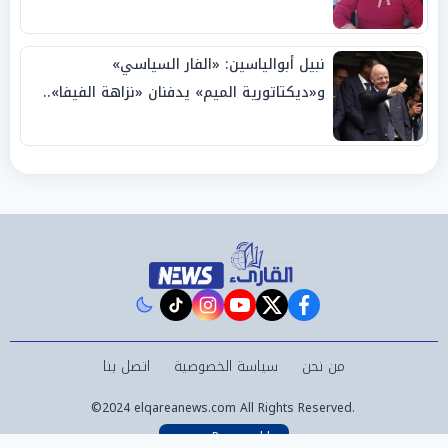
نبيل أبوالياسين: «الفار السياسي»
و«ديكتاتورية الميم» يدفنان «نزاهة الفيفا»..
وإقالة «إنفانتينو» باتت حتمية
instagram
tiktok
youtube
twitter
facebook
من نحن
سياسة الخصوصية
اتصل بنا
©2024 elqareanews.com All Rights Reserved.
Powered by