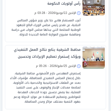
رأس أولويات الحكومة
الإثنين 22/يونيو/2026 - 03:28 م
أعرب المستشار هاني حنا عازر، وزير شؤون المجالس
النيابية، عن تقدير رئيس مجلس الوزراء البالغ للجهود
الوطنية المخلصة التي يبذلها مجلس النواب في دراسة
ومناقشة مشروع الموازنة العامة الجديدة للدولة.
محافظ الشرقية يتابع نتائج العمل التنفيذي
ويؤكد إستمرار تعظيم الإيرادات وتحسين
الخدمات للمواطنين
الإثنين 25/مايو/2026 - 05:26 م
إستعرض المهندس حازم الأشموني محافظ الشرقية،
خلال إجتماع المجلس التنفيذي للمحافظة، مؤشرات الأداء
بعدد من الملفات الاستراتيجية والخدمية ذات الأولوية،
لمتابعة معدلات الإنجاز والوقوف على نسب التنفيذ
الفعلية، بما يضمن تحسين جودة الخدمات المقدمة
للمواطنين وتعظيم الاستفادة من موارد الدولة ودعم
جهود التنمية بمختلف مراكز ومدن المحافظة.