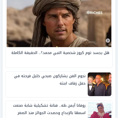
هل يجسد توم كروز شخصية النبي محمد؟.. الحقيقة الكاملة
نجوم الفن يشاركون صبحي خليل فرحته في
حفل زفاف ابنته
روفانا أيمن طه.. فنانة تشكيلية شابة صنعت
اسمها بالإبداع وحصدت الجوائز منذ الصغر