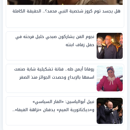
هل يجسد توم كروز شخصية النبي محمد؟.. الحقيقة الكاملة
نجوم الفن يشاركون صبحي خليل فرحته في
حفل زفاف ابنته
روفانا أيمن طه.. فنانة تشكيلية شابة صنعت
اسمها بالإبداع وحصدت الجوائز منذ الصغر
نبيل أبوالياسين: «الفار السياسي»
و«ديكتاتورية الميم» يدفنان «نزاهة الفيفا»..
وإقالة «إنفانتينو» باتت حتمية