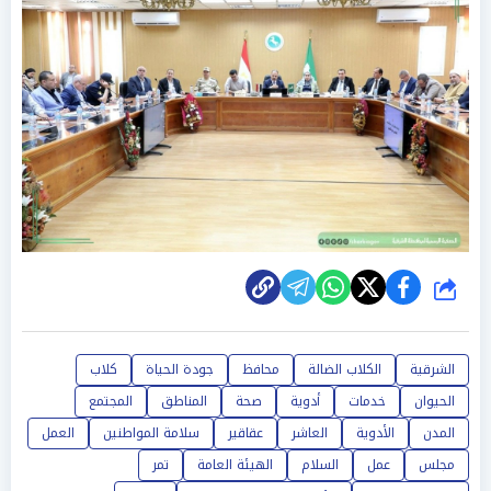
شارك
الشرقية
الكلاب الضالة
محافظ
جودة الحياة
كلاب
الحيوان
خدمات
أدوية
صحة
المناطق
المجتمع
المدن
الأدوية
العاشر
عقاقير
سلامة المواطنين
العمل
مجلس
عمل
السلام
الهيئة العامة
تمر