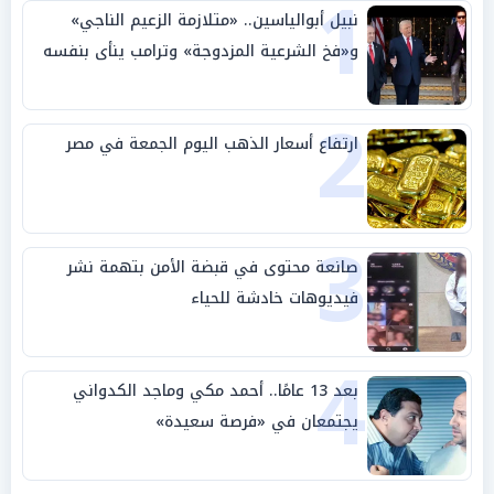
1
نبيل أبوالياسين.. «متلازمة الزعيم الناجي»
و«فخ الشرعية المزدوجة» وترامب ينأى بنفسه
وحليفه في «ميتم استراتيجي»
2
ارتفاع أسعار الذهب اليوم الجمعة في مصر
3
صانعة محتوى في قبضة الأمن بتهمة نشر
فيديوهات خادشة للحياء
4
بعد 13 عامًا.. أحمد مكي وماجد الكدواني
يجتمعان في «فرصة سعيدة»