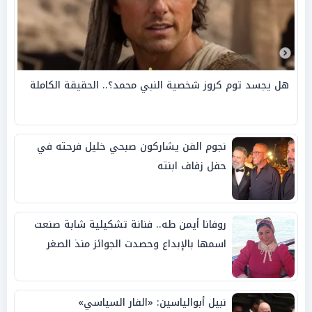
هل يجسد توم كروز شخصية النبي محمد؟.. الحقيقة الكاملة
نجوم الفن يشاركون صبحي خليل فرحته في
حفل زفاف ابنته
روفانا أيمن طه.. فنانة تشكيلية شابة صنعت
اسمها بالإبداع وحصدت الجوائز منذ الصغر
نبيل أبوالياسين: «الفار السياسي»