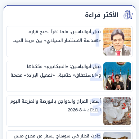
الأكثر قراءة
1
نبيل أبوالياسين: «لما تقرأ يصبح قرار»..
«هندسة الاستثمار السيادي» بين «ربط الجيب
بالوطن» و«سيادة الكلمة»
2
نبيل أبوالياسين: «الميكانيزم» فككناها
و«الاستحقاق» حتمية.. «تفعيل الإرادة» مهمة
الجامعة العربية
3
أسعار الفراخ والدواجن بالبورصة والمزرعة اليوم
الثلاثاء 4-8-2026
حادث قطار في سوهاج يسفر عن مصرع مسن