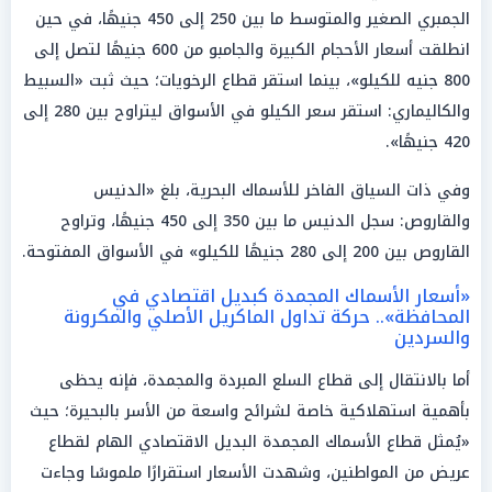
الجمبري الصغير والمتوسط ما بين 250 إلى 450 جنيهًا، في حين
انطلقت أسعار الأحجام الكبيرة والجامبو من 600 جنيهًا لتصل إلى
800 جنيه للكيلو»، بينما استقر قطاع الرخويات؛ حيث ثبت «السبيط
والكاليماري: استقر سعر الكيلو في الأسواق ليتراوح بين 280 إلى
420 جنيهًا».
وفي ذات السياق الفاخر للأسماك البحرية، بلغ «الدنيس
والقاروص: سجل الدنيس ما بين 350 إلى 450 جنيهًا، وتراوح
القاروص بين 200 إلى 280 جنيهًا للكيلو» في الأسواق المفتوحة.
«أسعار الأسماك المجمدة كبديل اقتصادي في
المحافظة».. حركة تداول الماكريل الأصلي والمكرونة
والسردين
أما بالانتقال إلى قطاع السلع المبردة والمجمدة، فإنه يحظى
بأهمية استهلاكية خاصة لشرائح واسعة من الأسر بالبحيرة؛ حيث
«يُمثل قطاع الأسماك المجمدة البديل الاقتصادي الهام لقطاع
عريض من المواطنين، وشهدت الأسعار استقرارًا ملموسًا وجاءت