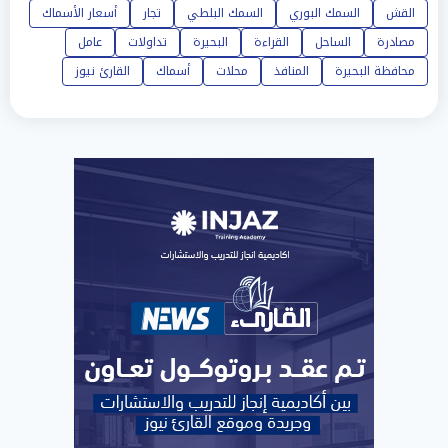
القش
السمك البوري
السمك البلطي
تجار
أسعار الأسماك
مصادرة
الساحل
القراءة
البحيرة
تداولات
عامل
محافظة البحيرة
المنافذ
محلات
أسماك
القارئ نيوز