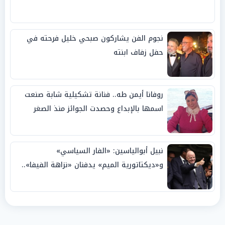
نجوم الفن يشاركون صبحي خليل فرحته في
حفل زفاف ابنته
روفانا أيمن طه.. فنانة تشكيلية شابة صنعت
اسمها بالإبداع وحصدت الجوائز منذ الصغر
نبيل أبوالياسين: «الفار السياسي»
و«ديكتاتورية الميم» يدفنان «نزاهة الفيفا»..
وإقالة «إنفانتينو» باتت حتمية