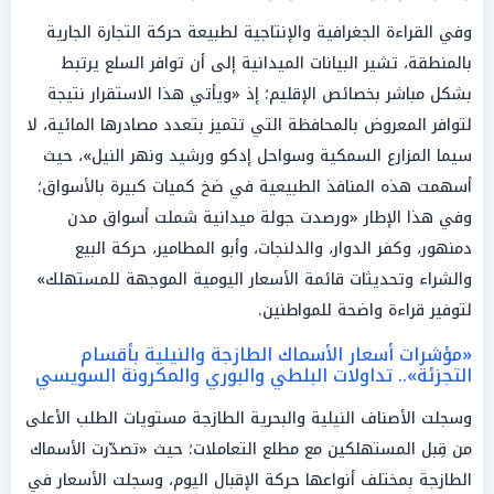
وفي القراءة الجغرافية والإنتاجية لطبيعة حركة التجارة الجارية
بالمنطقة، تشير البيانات الميدانية إلى أن توافر السلع يرتبط
بشكل مباشر بخصائص الإقليم؛ إذ «ويأتي هذا الاستقرار نتيجة
لتوافر المعروض بالمحافظة التي تتميز بتعدد مصادرها المائية، لا
سيما المزارع السمكية وسواحل إدكو ورشيد ونهر النيل»، حيث
أسهمت هذه المنافذ الطبيعية في ضخ كميات كبيرة بالأسواق؛
وفي هذا الإطار «ورصدت جولة ميدانية شملت أسواق مدن
دمنهور، وكفر الدوار، والدلنجات، وأبو المطامير، حركة البيع
والشراء وتحديثات قائمة الأسعار اليومية الموجهة للمستهلك»
لتوفير قراءة واضحة للمواطنين.
«مؤشرات أسعار الأسماك الطازجة والنيلية بأقسام
التجزئة».. تداولات البلطي والبوري والمكرونة السويسي
وسجلت الأصناف النيلية والبحرية الطازجة مستويات الطلب الأعلى
من قِبل المستهلكين مع مطلع التعاملات؛ حيث «تصدّرت الأسماك
الطازجة بمختلف أنواعها حركة الإقبال اليوم، وسجلت الأسعار في