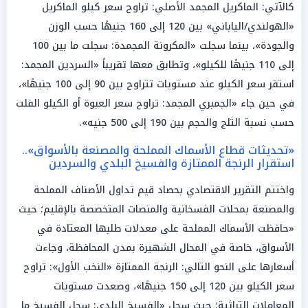
كالآتي: الماكريل المجمد الأصلي: تراوح سعر كيلو الماكريل
«الهولندي/الياباني» بين 120 إلى 160 جنيهًا حسب الوزن
والجودة»، بينما سجلت «المكرونة المجمدة: سجلت ما بين 100
إلى 110 جنيهًا للكيلو»، وتطابق معها تقريباً «السردين المجمد:
استقر سعر الكيلو عند مستويات تتراوح بين 90 إلى 100 جنيهًا»،
في حين جاء «الجمبري المجمد: تراوح سعر العبوة أو الكيلو الفلت
حسب نسبة الثلج والحجم بين 190 إلى 500 جنيه».
«تحديثات قطاع الأسماك المملحة والمصنعة بالأسواق»..
استقرار الرنجة الممتازة والفسيخ البلدي والسردين
واختتم التقرير الاقتصادي بحصاد قيم تداول الأصناف المملحة
والمصنعة بمحلات الفسخانية والمنصات المتخصصة بالإقليم؛ حيث
«حافظت الأسماك المملحة على معدلات طلبها المعتادة في
الأسواق، خاصة في المحال الشهيرة بمدن المحافظة، وجاءت
أسعارها على النحو التالي: الرنجة الممتازة «النخب الأول»: تراوح
سعر الكيلو بين 120 إلى 150 جنيهًا»، وصعدت مستويات
المعاملات التراثية؛ حيث سجل «الفسيخ البلدي: سجل الفسيخ ما