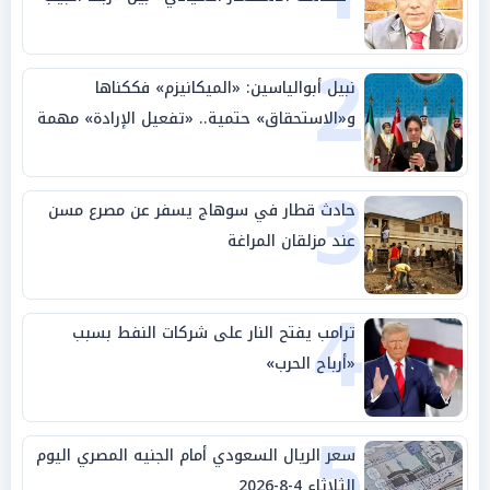
بالوطن» و«سيادة الكلمة»
2
نبيل أبوالياسين: «الميكانيزم» فككناها
و«الاستحقاق» حتمية.. «تفعيل الإرادة» مهمة
الجامعة العربية
3
حادث قطار في سوهاج يسفر عن مصرع مسن
عند مزلقان المراغة
4
ترامب يفتح النار على شركات النفط بسبب
«أرباح الحرب»
5
سعر الريال السعودي أمام الجنيه المصري اليوم
الثلاثاء 4-8-2026