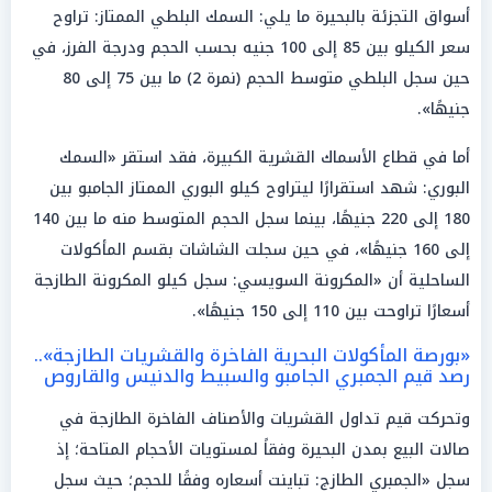
أسواق التجزئة بالبحيرة ما يلي: السمك البلطي الممتاز: تراوح
سعر الكيلو بين 85 إلى 100 جنيه بحسب الحجم ودرجة الفرز، في
حين سجل البلطي متوسط الحجم (نمرة 2) ما بين 75 إلى 80
جنيهًا».
أما في قطاع الأسماك القشرية الكبيرة، فقد استقر «السمك
البوري: شهد استقرارًا ليتراوح كيلو البوري الممتاز الجامبو بين
180 إلى 220 جنيهًا، بينما سجل الحجم المتوسط منه ما بين 140
إلى 160 جنيهًا»، في حين سجلت الشاشات بقسم المأكولات
الساحلية أن «المكرونة السويسي: سجل كيلو المكرونة الطازجة
أسعارًا تراوحت بين 110 إلى 150 جنيهًا».
«بورصة المأكولات البحرية الفاخرة والقشريات الطازجة»..
رصد قيم الجمبري الجامبو والسبيط والدنيس والقاروص
وتحركت قيم تداول القشريات والأصناف الفاخرة الطازجة في
صالات البيع بمدن البحيرة وفقاً لمستويات الأحجام المتاحة؛ إذ
سجل «الجمبري الطازج: تباينت أسعاره وفقًا للحجم؛ حيث سجل