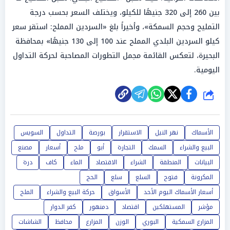
بين 260 إلى 320 جنيهًا للكيلو، ويختلف السعر بحسب درجة
التمليح وحجم السمكة»، وأخيراً بلغ «السردين المملح: استقر سعر
كيلو السردين البلدي المملح عند 100 إلى 130 جنيهًا» بمحافظة
البحيرة، لتعكس القائمة مجمل التطورات المصاحبة لحركة التداول
اليومية.
شارك
الأسماك
نهر النيل
الاستقرار
بورصة
التداول
السويس
البيع والشراء
السمك
التجارة
أبو
ملح
أسعار
مصنع
البيانات
المنطقة
الشراء
الاقتصاد
الماء
كاف
درة
المكرونة
فتوح
السلع
سلع
الحج
أسعار الأسماك اليوم الأحد
الأسواق
حركة البيع والشراء
الملح
مؤشر
المستهلكين
اقتصاد
دمنهور
كفر الدوار
المزارع السمكية
البوري
الوزن
المزارع
محافظ
الشاشات