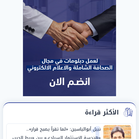
الأكثر قراءة
1
نبيل أبوالياسين: «لما تقرأ يصبح قرار»..
«هندسة الاستثمار السيادي» بين «ربط الجيب