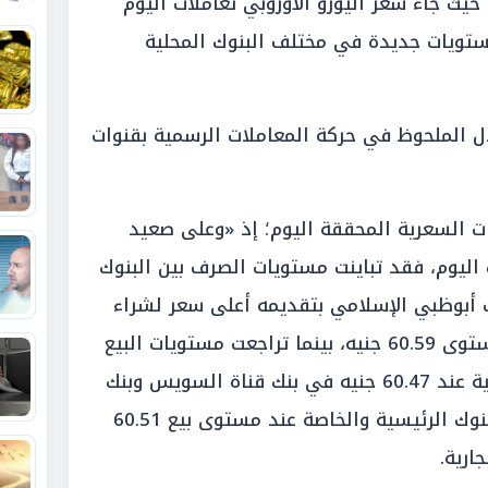
يث جاء سعر اليورو الأوروبي تعاملات اليوم
اجع جماعي ومستويات جديدة في مختلف البنوك المحلية
ل الملحوظ في حركة المعاملات الرسمية بقنوات
ات السعرية المحققة اليوم؛ إذ «وعلى صعيد
اليوم، فقد تباينت مستويات الصرف بين البنوك
ف أبوظبي الإسلامي بتقديمه أعلى سعر لشراء
اليورو في السوق المصرفية عند مستوى 60.59 جنيه، بينما تراجعت مستويات البيع
لتسجل أقل سعر لبيع العملة الأوروبية عند 60.47 جنيه في بنك قناة السويس وبنك
الإسكندرية، في حين تكتلت أغلب البنوك الرئيسية والخاصة عند مستوى بيع 60.51
ارية.