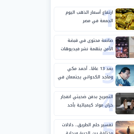
1
ارتفاع أسعار الذهب اليوم
الجمعة في مصر
2
صانعة محتوى في قبضة
الأمن بتهمة نشر فيديوهات
3
خادشة للحياء
بعد 13 عامًا.. أحمد مكي
وماجد الكدواني يجتمعان في
4
«فرصة سعيدة»
التصريح بدفن ضحيتي انفجار
خزان مواد كيميائية بأحد
5
مصانع الفيوم
تفسير حلم الطريق.. دلالات
مختلفة بين الحيرة وبداية