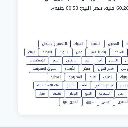
ه
المصري
التنمية
الشراء
التعمير والإسكان
السوق
بنك التعمير
عمل
البنوك
العملة
البنك
ن
العمل
أبو
البن
أبوظبي
مصر
الإسكندرية
ويس
سعر اليورو
سكن
الأربعاء
السوق المصرفية
بنوك
الصرف
قناة
المصرفية
المحلية
سويس
تراجع جماعي
فقد
تراجع
بنك الاسكندرية
الجن
المصرف
البيع
الوطن
تقديم
محل
المصري
أجنبى
سوق
القارئ نيوز