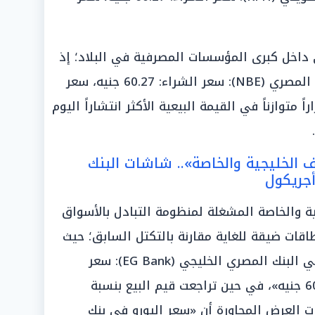
 داخل كبرى المؤسسات المصرفية في البلاد؛ إذ
سجل «سعر اليورو في البنك الأهلي المصري (NBE): سعر الشراء: 60.27 جنيه، سعر
استقراراً متوازناً في القيمة البيعية الأكثر انتشاراً اليوم
 الخليجية والخاصة».. شاشات البنك
جريكول
جية والخاصة المشغلة لمنظومة التبادل بالأسواق
اقات ضيقة للغاية مقارنة بالتكتل السابق؛ حيث
أظهرت التحديثات أن «سعر اليورو في البنك المصري الخليجي (EG Bank): سعر
الشراء: 60.26 جنيه، سعر البيع: 60.52 جنيه»، في حين تراجعت قيم البيع بنسبة
العرض المجاورة أن «سعر اليورو في بنك