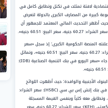
قتصادية لافتة تمثلت في تكتل وتطابق كامل في
عة كبيرة من المصارف الكبرى بالدولة لتعرض
يث أظهر التحديث المالي المعتمد للجمهور أن
أعلنته المنصة الحكومية الكبرى؛ إذ سجل «سعر
اليورو في بنك مصر (BM): سعر الشراء: 60.27 جنيه، سعر البيع: 60.51 جنيه»، وتماثل
معهما تماماً القطاع التنموي؛ حيث جاء «سعر اليورو في بنك التنمية الصناعية (IDB):
نوك الأجنبية والوافدة؛ حيث أظهرت اللوائح
الإلكترونية الرسمية أن «سعر اليورو في بنك إتش إس بي سي (HSBC): سعر الشراء:
، سعر البيع: 60.51 جنيه»، وتطابق معه كلياً وبنفس القيمة المسجلة
«سعر اليورو في بنك بيت التمويل الكويتي (KFH): سعر الشراء: 60.27 جنيه، سعر