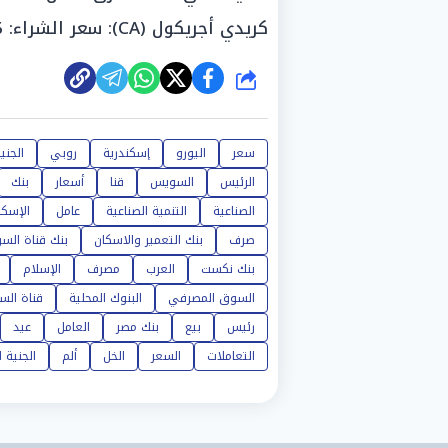
كريدي أجريكول (CA): سعر الشراء: 60.26 جنيه، سعر البيع: 60.50 جنيه».
شارك
سعر
اليورو
إسكندرية
روبي
الجني
الرئيس
السويس
قنا
أسعار
بنك
الصناعية
التنمية الصناعية
عامل
الإسكا
صرف
بنك التعمير والاسكان
بنك قناة الس
بنك نكست
العرب
مصرف
الإسلام
السوق المصرفي
البنوك المحلية
قناة ال
رئيس
بيع
بنك مصر
العامل
عيد
التعاملات
السعر
الخل
ألم
الجنية 