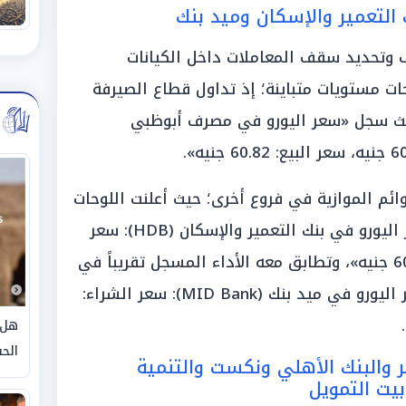
لتعمير والإسكان وميد بنك
وتحديد سقف المعاملات داخل الكيانات
حات مستويات متباينة؛ إذ تداول قطاع الصيرفة
 حيث سجل «سعر اليورو في مصرف أبوظبي
قوائم الموازية في فروع أخرى؛ حيث أعلنت اللوحات
الإسكانية عن قيمها؛ إذ سجل «سعر اليورو في بنك التعمير والإسكان (HDB): سعر
الشراء: 60.31 جنيه، سعر البيع: 60.54 جنيه»، وتطابق معه الأداء المسجل تقريباً في
منصة أخرى لتبين الشاشات أن «سعر اليورو في ميد بنك (MID Bank): سعر الشراء:
هل 
الحق
والبنك الأهلي ونكست والتنمية
ت التمويل