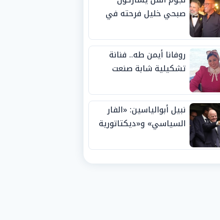
صبحي خليل فرحته في
حفل زفاف ابنته
روفانا أيمن طه.. فنانة
تشكيلية شابة صنعت
اسمها بالإبداع وحصدت
الجوائز منذ الصغر
نبيل أبوالياسين: «الفار
السياسي» و«ديكتاتورية
الميم» يدفنان «نزاهة
الفيفا».. وإقالة
«إنفانتينو» باتت حتمية