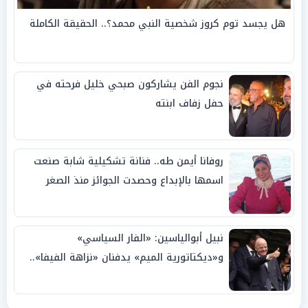
هل يجسد توم كروز شخصية النبي محمد؟.. الحقيقة الكاملة
نجوم الفن يشاركون صبحي خليل فرحته في
حفل زفاف ابنته
روفانا أيمن طه.. فنانة تشكيلية شابة صنعت
اسمها بالإبداع وحصدت الجوائز منذ الصغر
نبيل أبوالياسين: «الفار السياسي»
و«ديكتاتورية الميم» يدفنان «نزاهة الفيفا»..
وإقالة «إنفانتينو» باتت حتمية