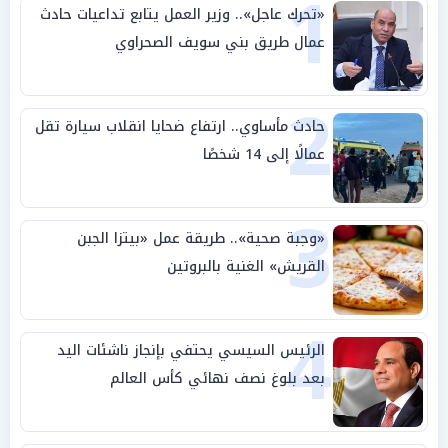
1
«تحرك عاجل».. وزير العمل يتابع تداعيات حادث
عمال طريق بني سويف الصحراوي
2
حادث مأساوي.. ارتفاع ضحايا انقلاب سيارة تقل
عمالًا إلى 14 شخصًا
3
«وجبة صحية».. طريقة عمل «بيتزا الجبن
القريش» الغنية بالبروتين
4
الرئيس السيسي يحتفي بإنجاز ناشئات اليد
بعد بلوغ نصف نهائي كأس العالم