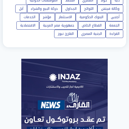
دية
حولا
المصري
اقتصاد
المؤسسات الدولية
وكالة فيتش
اللوائح
الجداول
حركة البيع والشراء
آبل
أجنبى
البنوك الحكومية
الاستثمار
مؤشر
الخدمات
الجمعة
القطاع الخاص
جمهورية مصر العربية
الاقتصادية
القراءة
الجنية المصري
القارئ نيوز