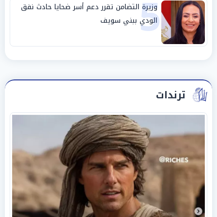
5
وزيرة التضامن تقرر دعم أسر ضحايا حادث نفق
الودي ببني سويف
ترندات