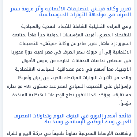
تقرير وكالة فيتش للتصنيفات الائتمانية وأثر مرونة سعر
الصرف في مواجهة التوترات الجيوسياسية
وفي القراءة التحليلية الشاملة للأبعاد النقدية والسيادية
للاقتصاد المصري، أفردت المؤسسات الدولية حيزاً هاماً لمتابعة
السوق؛ إذ «أشار تقرير صادر عن وكالة «فيتش» للتصنيفات
الائتمانية إلى أن مرونة سعر الصرف في مصر لعبت دورًا محوريا
في امتصاص تداعيات التدفقات الخارجة من رءوس الأموال
الأجنبية، مما أسهم في دعم مصداقية السياسات الاقتصادية
والحد من تأثيرات التوترات المرتبطة بالحرب بين إيران وأمريكا
وإسرائيل على التصنيف السيادي لمصر عند مستوى «B» مع نظرة
مستقرة». ويؤكد هذا التقرير نجاح الإجراءات الهيكلية المتخذة
مؤخراً.
قائمة أسعار اليورو في البنوك اليوم وتداولات المصرف
العربي وبنك أبوظبي الإسلامي وميد بنك
وشهدت الأوساط المصرفية تفاوتاً طفيفاً في حركة البيع والشراء