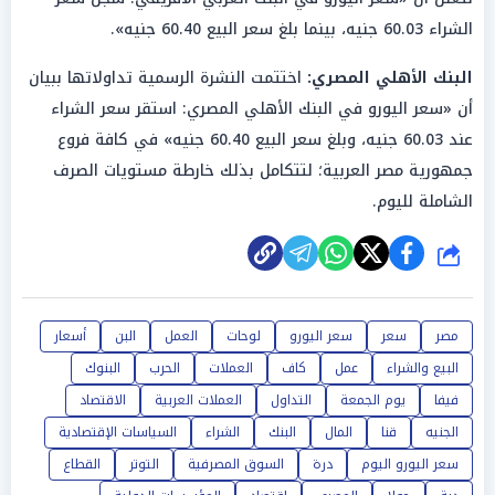
الشراء 60.03 جنيه، بينما بلغ سعر البيع 60.40 جنيه».
البنك الأهلي المصري:
اختتمت النشرة الرسمية تداولاتها ببيان
أن «سعر اليورو في البنك الأهلي المصري: استقر سعر الشراء
عند 60.03 جنيه، وبلغ سعر البيع 60.40 جنيه» في كافة فروع
جمهورية مصر العربية؛ لتتكامل بذلك خارطة مستويات الصرف
الشاملة لليوم.
شارك
مصر
سعر
سعر اليورو
لوحات
العمل
البن
أسعار
البيع والشراء
عمل
كاف
العملات
الحرب
البنوك
فيفا
يوم الجمعة
التداول
العملات العربية
الاقتصاد
الجنيه
قنا
المال
البنك
الشراء
السياسات الإقتصادية
سعر اليورو اليوم
درة
السوق المصرفية
التوتر
القطاع