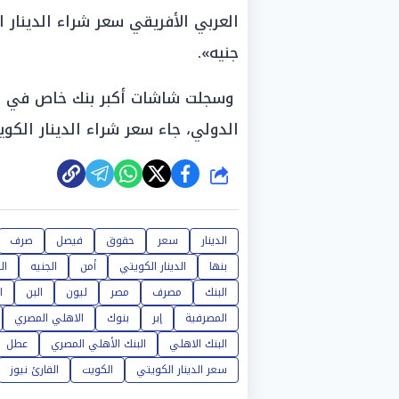
جنيه».
وسجلت شاشات أكبر بنك خاص في البل
الدولي، جاء سعر شراء الدينار الكويتي عند 166.18 جنيه، وسعر البيع
شارك
الدينار
سعر
حقوق
فيصل
صرف
بنها
الدينار الكويتي
أمن
الجنيه
ال
البنك
مصرف
مصر
ليون
البن
ا
المصرفية
إبر
بنوك
الاهلي المصري
البنك الاهلي
البنك الأهلي المصري
عطل
سعر الدينار الكويتي
الكويت
القارئ نيوز