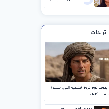
سويف
ترندات
يجسد توم كروز شخصية النبي محمد؟..
يقة الكاملة
نجوم الفن يشاركون