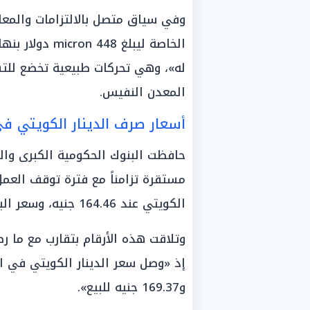
وفي سياق متصل بالالتزامات والمع
له»، وهي تحركات طبيعية تخضع للتس
المعدن النفيس.
أسعار صرف الدينار الكويتي 
حافظت البنوك الحكومية الكبرى وا
مستقرة تزامناً مع فترة توقف العم
الكويتي عند 164.46 جنيه، وسعر البيع 169.36 جنيه».
وتلاقت هذه الأرقام بتقارب مع ما ر
و169.37 جنيه للبيع».