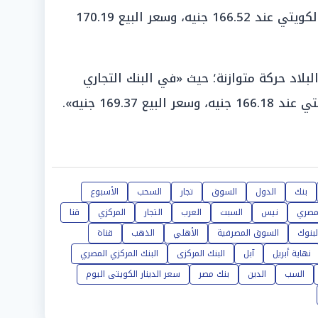
العربي الأفريقي سعر شراء الدينار الكويتي عند 166.52 جنيه، وسعر البيع 170.19
اد حركة متوازنة؛ حيث «في البنك التجاري
 169.37 جنيه».
بنك
الدول
السوق
تجار
السحب
الأسبوع
مصري
نيس
السبت
العرب
التجار
المركزي
قنا
لبنوك
السوق المصرفية
الأهلي
الذهب
قناة
نهاية أبريل
آبل
البنك المركزى
البنك المركزي المصري
السب
الدين
بنك مصر
سعر الدينار الكويتى اليوم