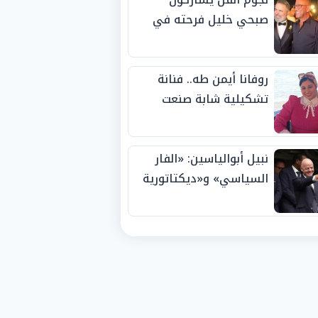
صبحي خليل فرحته في
حفل زفاف ابنته
روفانا أيمن طه.. فنانة
تشكيلية شابة صنعت
اسمها بالإبداع وحصدت
الجوائز منذ الصغر
نبيل أبوالياسين: «الفار
السياسي» و«ديكتاتورية
الميم» يدفنان «نزاهة
الفيفا».. وإقالة
«إنفانتينو» باتت حتمية