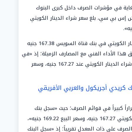
غاية في مؤشرات الصرف داخل كبرى البنوك
تش إس بي سي، بلغ سعر شراء الدينار الكويتي
وفي سياق متصل، «سجل سعر الدينار الكويتي في بنك قناة السويس 167.38 جنيه
لبيع»، وتطابق هذا الأداء الفني مع المصارف الزميلة؛ إذ «في
بنك بيت التمويل الكويتي، جاء سعر شراء الدينار الكويتي عند 167.27 جنيه، وسعر
ك كريدي أجريكول والعربي الأفريقي
راً كبيراً في قوائم الصرف؛ حيث «سجل بنك
كريدي أجريكول سعر شراء الدينار الكويتي 167.27 جنيه، وسعر البيع 169.22 جنيه»،
صرف على ذات المعدل تقريباً؛ إذ «سجل البنك