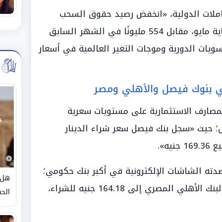
املات الدولية، «انخفض رصيد حقوق السحب
الخاصة ليبلغ 448 micron دولار بنهاية مايو، مقابل 554 مليونًا في الشهر السابق
ويات الدورية وموجات التغير العالمية في أسعار
في بنوك فيصل والأهلي ومصر
لمصارف الاستثمارية على مستويات سعرية
ل؛ حيث «سجل بنك فيصل سعر شراء الدينار
صدته الشاشات الإلكترونية في أكبر بنك حكومي؛
هل 
إذ «وصل سعر الدينار الكويتي في البنك الأهلي المصري إلى 164.18 جنيه للشراء،
الحق