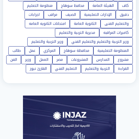
كاف
الهيئة العامة
محافظ سوهاج
منظومة التعليم
دقيق
الإدارات التعليمية
الصيف
مراقب
اجراءات
والتعليم الفنى
الثانوية العامة
امتحانات الثانويه العامه
كاميرات المراقبه
مديرية التربية والتعليم
وزير التربية والتعليم والتعليم الفني
وزير التربية والتعليم
المنظومة التعليمية
محافظة سوهاج
المركزي
عمل
طالب
مشروع
المدارس
المشروعات
مصر
العمل
وزير
الفن
القراءة
التربية والتعليم
التعليم الفني
القارئ نيوز