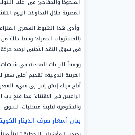
الملحوظ والمفاجئ في أغلب البنوك
المصرية خلال التداولات اليوم الثلاثاء، المواف
وأدى هذا الهبوط السعري المتزامن 
بالمستويات الحمراء؛ وسط حالة من 
في سوق النقد الأجنبي لرصد حركة ا
ووفقاً للبيانات المحدثة في شاشات 
العربية الدولية» تقديم أعلى سعر ل
أتاح «بنك إتش إس بي سي» السعر الأ
الراغبين في الاقتناء؛ مما فتح باب 
والحكومية لتلبية متطلبات السوق.
بيان أسعار صرف الدينار الكويت
رصدت المؤشرات اللحظية تبايناً مرن