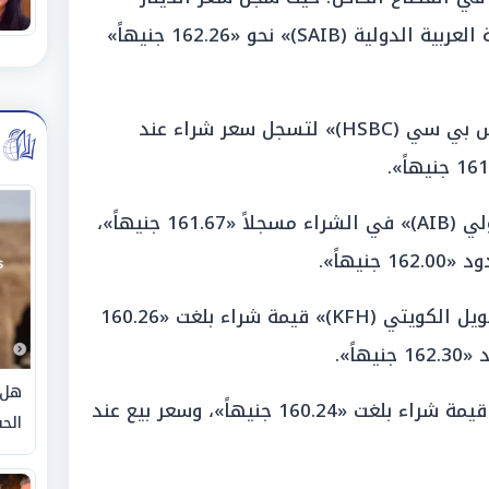
الكويتي في «بنك الشركة المصرفية العربية الدولية (SAIB)» نحو «162.26 جنيهاً»
وجاءت المؤشرات في «بنك إتش إس بي سي (HSBC)» لتسجل سعر شراء عند
وتطابق معه «المصرف العربي الدولي (AIB)» في الشراء مسجلاً «161.67 جنيهاً»،
يهاً».
وسجلت التداولات في «بنك بيت التمويل الكويتي (KFH)» قيمة شراء بلغت «160.26
اً».
هل 
وحقق «بنك قناة السويس (SCB)» قيمة شراء بلغت «160.24 جنيهاً»، وسعر بيع عند
الحق