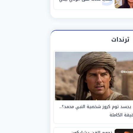
سويف
ترندات
يجسد توم كروز شخصية النبي محمد؟..
يقة الكاملة
نجوم الفن يشاركون