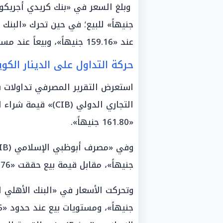
عند «159.16 جنيهاً»، وبيعاً عند مستوى «162.69 جنيهاً».
حركة التداول على الدينار الكو
استعرض التقرير المصرفي تداولات بق
«161.80 جنيهاً».
جنيهاً»، مقابل قيمة بيع حققت «162.76 جنيهاً».