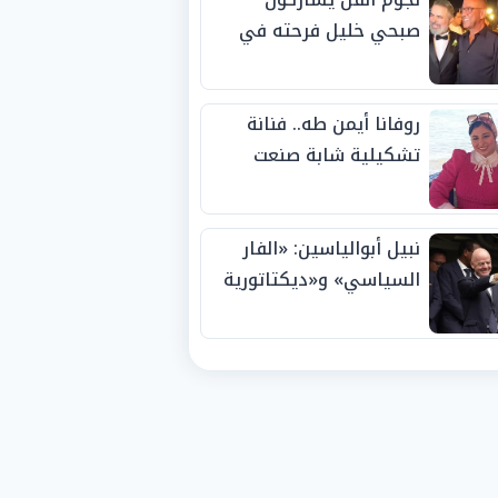
صبحي خليل فرحته في
حفل زفاف ابنته
روفانا أيمن طه.. فنانة
تشكيلية شابة صنعت
اسمها بالإبداع وحصدت
الجوائز منذ الصغر
نبيل أبوالياسين: «الفار
السياسي» و«ديكتاتورية
الميم» يدفنان «نزاهة
الفيفا».. وإقالة
«إنفانتينو» باتت حتمية