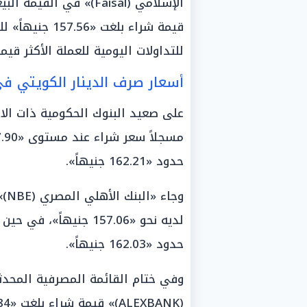
قيمة شراء بلغت
للتداولات اليومية للعملة الأكثر قيمة 
أسعار صرف الدينار الكويتي في
حدود «162.21 جنيهاً».
وج
لديه نحو «157.06 جنيه
حدود «162.03 جنيهاً».
وفي ختام القائمة المصرفية المحدث