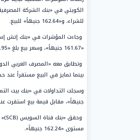
للشراء، و«162.64 جنيهاً» للبيع.
«161.67 جنيهاً»، وسعر بيع بلغ «161.95 جنيهاً».
بينما تمايز في البيع مستقراً عند حدود «162.00 جن
جنيهاً»، مقابل قيمة بيع استقرت عند «162.30 جنيه
مستوى «162.24 جنيهاً».