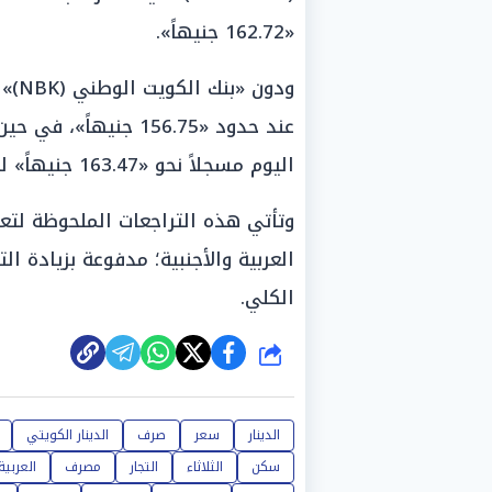
«162.72 جنيهاً».
ودون
عند حدود «156.75 جني
اليوم مسجلاً نحو «163.47 جنيهاً» للبيع.
وتأتي هذه التراجعات الملحوظة لتع
العربية والأجنبية؛ مدفوعة بزيادة ا
الكلي.
شارك
الدينار
سعر
صرف
الدينار الكويتي
سكن
الثلاثاء
التجار
مصرف
العربية