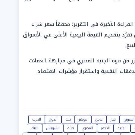
 «بنك الكويت الوطني (NBK)» القراءة الأخيرة في التقرير؛ محققاً سعر شراء
هاً»، في حين تفرّد بتقديم القيمة البيعية الأعلى في الأسواق
زز من قوة الجنيه المصري في مجابهة العملات
لتدفقات النقدية واستقرار مؤشرات الاقتصاد
السوق
تجار
عامل
مؤشر
بنك
الدول
العرب
الجنيه
الأحمر
المصري
قناة
السويس
البنك