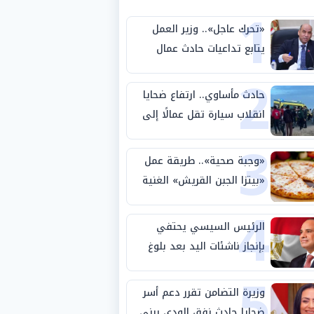
1
«تحرك عاجل».. وزير العمل
يتابع تداعيات حادث عمال
2
طريق بني سويف الصحراوي
حادث مأساوي.. ارتفاع ضحايا
انقلاب سيارة تقل عمالًا إلى
3
14 شخصًا
«وجبة صحية».. طريقة عمل
«بيتزا الجبن القريش» الغنية
4
بالبروتين
الرئيس السيسي يحتفي
بإنجاز ناشئات اليد بعد بلوغ
5
نصف نهائي كأس العالم
وزيرة التضامن تقرر دعم أسر
ضحايا حادث نفق الودي ببني