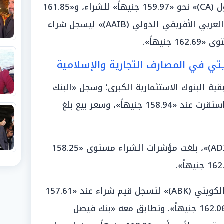
وبلغ السعر في «بنك كريدي أجريكول (CA)» نحو «159.97 جنيهاً» للشراء، و«161.85
جنيهاً» للبيع؛ في حين تحرك «البنك العربي الأفريقي الدولي (AAIB)» ليسجل شراء
يتي في المصارف التجارية والإسلامية
ية البنوك الاستثمارية الكبرى؛ وسجل «البنك
التجاري الدولي (CIB)» قيمة شراء استقرت عند «158.94 جنيهاً»، وسعر بيع بلغ
وفي «مصرف أبوظبي الإسلامي (ADIB)»، بلغت مؤشرات الشراء مستوى «158.25
وتحركت الأسعار في «البنك الأهلي الكويتي (ABK)» لتسجل قيم شراء عند «157.61
جنيهاً»، ومستويات بيع عند حدود «162.06 جنيهاً». وتطابق معه «بنك فيصل