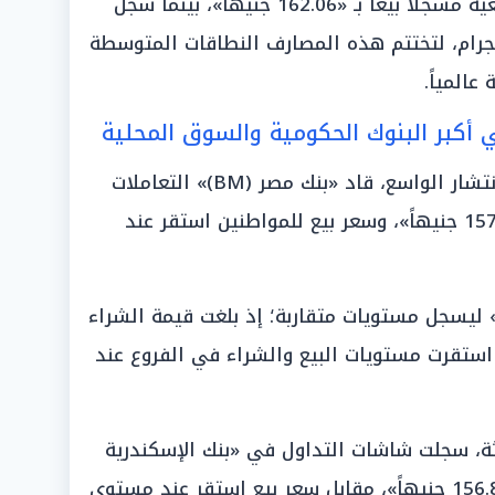
الإسلامي (Faisal)» في القيمة البيعية مسجلاً بيعاً بـ «162.06 جنيهاً»، بينما سجل
 «157.56 جنيهاً» للجرام، لتختتم هذه المصارف النطاقات المتوسطة
عالمياً.
 أكبر البنوك الحكومية والسوق المحلية
على صعيد البنوك الحكومية ذات الانتشار الواسع، قاد «بنك مصر (BM)» التعاملات
مسجلاً سعر شراء عند مستوى «157.90 جنيهاً»، وسعر بيع للمواطنين استقر عند
اء «البنك الأهلي المصري (NBE)» ليسجل مستويات متقاربة؛ إذ بلغت قيمة الشراء
اً»، في حين استقرت مستويات البيع والشراء في الفروع عند
ة، سجلت شاشات التداول في «بنك الإسكندرية
(ALEXBANK)» قيمة شراء بلغت «156.84 جنيهاً»، مقابل سعر بيع استقر عند مستوى