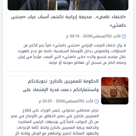
«اختفاء غامض».. صحيفة إيرانية تكشف أسباب غياب «مجتبى
خامنئي»
الأحد 02/أغسطس/2026 - 03:16 م
لا يزال اختفاء المرشد الإيراني «مجتبى خامنئي» لغزاً يثير الكثير من
التساؤلات والغموض بداخل الأوساط السياسية؛ خاصة مع عدم ظهوره
خلال مراسم تشييع والده «على خامنئي» التي أقيمت مؤخراً في إيران،
وغيابه التام عن تسجيل أي مقاطع صوتية أو مرئية.
الحكومة للمصريين بالخارج: تحويلاتكم
واستثماراتكم دعمت قدرة الإقتصاد على
الصمود
الأحد 02/أغسطس/2026 - 02:33 م
حرص مصطفى مدبولي، رئيس الوزراء، على إطلاع
المصريين بالخارج على بعض الحقائق عن الأوضاع في مصر
من كل الجوانب، لافتاً إلى توجيهات الرئيس المباشرة
والدائمة برعاية المصريين بالخارج واتخاذ كافة الإجراءات
والجهود الممكنة لتعزيز روابطهم مع الوطن وإتاحة كل