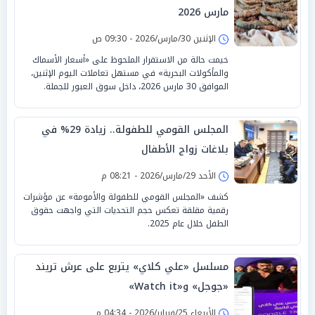
مارس 2026
الإثنين 30/مارس/2026 - 09:30 ص
خيمت حالة من الاستقرار الملحوظ على «أسعار الأسماك
والمأكولات البحرية» في مستهل تعاملات اليوم الإثنين،
الموافق 30 مارس 2026، داخل سوق العبور للجملة.
المجلس القومي للطفولة.. زيادة 29% في
بلاغات زواج الأطفال
الأحد 29/مارس/2026 - 08:21 م
كشف «المجلس القومي للطفولة والأمومة» عن مؤشرات
رقمية مقلقة تعكس حجم التحديات التي واجهت حقوق
الطفل خلال عام 2025.
مسلسل «علي كلاي» يتربع على عرش تريند
«جوجل» و«Watch it»
الأربعاء 25/فبراير/2026 - 04:34 م