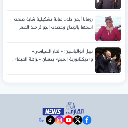
روفانا أيمن طه.. فنانة تشكيلية شابة صنعت
اسمها بالإبداع وحصدت الجوائز منذ الصغر
نبيل أبوالياسين: «الفار السياسي»
و«ديكتاتورية الميم» يدفنان «نزاهة الفيفا»..
وإقالة «إنفانتينو» باتت حتمية
instagram
tiktok
youtube
twitter
facebook