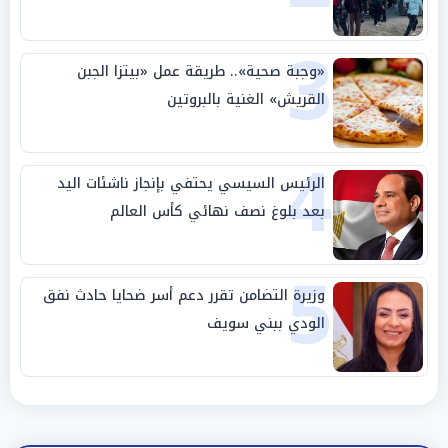
3
«وجبة صحية».. طريقة عمل «بيتزا الجبن
القريش» الغنية بالبروتين
4
الرئيس السيسي يحتفي بإنجاز ناشئات اليد
بعد بلوغ نصف نهائي كأس العالم
5
وزيرة التضامن تقرر دعم أسر ضحايا حادث نفق
الودي ببني سويف