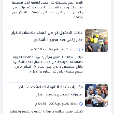
الفرص لهم للمشاركة في جهود التنمية التي تشهدها
مصر حالياً، وكذلك تقديم كل الخدمات والتيسيرات لهم
والدفاع عن حياتهم ومصالحهم وكرامتهم والسهر على
راحتهم.
جهات التحقيق تواصل كشف ملابسات انهيار
عقار زفتى بعد مصرع 4 أشخاص
السبت 01/أغسطس/2026 - 04:10 م
تواصل «جهات التحقيق بمركز زفتى» بمحافظة الغربية
تحقيقاتها الموسعة في حادث «انهيار العقار السكني»
بشارع فلسطين، والذي أودى بحياة «4 أشخاص»، من
بينهم سيدة «حامل في مولودها الأول».
مؤشرات نتيجة الثانوية العامة 2026.. آخر
تطورات التصحيح ونسب النجاح
الثلاثاء 28/يوليو/2026 - 04:35 م
كشفت مصادر مطلعة بـ «وزارة التربية والتعليم والتعليم