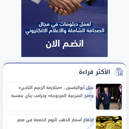
الأكثر قراءة
1
نبيل أبوالياسين.. «متلازمة الزعيم الناجي»
و«فخ الشرعية المزدوجة» وترامب ينأى بنفسه
وحليفه في «ميتم استراتيجي»
2
ارتفاع أسعار الذهب اليوم الجمعة في مصر