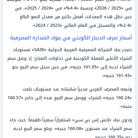
في «2025 / 2026» ونسبة «4.4%» في «2024 / 2025»، في
حين تظل هذه المعدلات أفضل بكثير من معدل النمو البالغ
«2.4%» والمسجل في العام المالي «2023 / 2024».
أسعار صرف الدينار الكويتي في بنوك الصدارة المصرفية
تصدر بنك الشركة المصرفية العربية الدولية «SAIB» مستويات
الشراء الأعلى للعملة الكويتية في تداولات الصباح؛ إذ وصل سعر
الشراء لديه إلى «161.05 جنيه»، في حين سجل سعر البيع نحو
«161.43 جنيه».
وتبعه المصرف العربي مديراً شاشاته عند مستويات بلغت
«160.24 جنيه» للشراء، ووصل سعر البيع عنده إلى حاجز «160.57
جنيه».
ودون بنك «إتش إس بي سي» استقراراً سعرياً طفيفاً؛ حيث جاء
سعر الشراء عند مستوى «160.08 جنيه»، وبلغ سعر البيع لديه
نحو «160.35 جنيه».