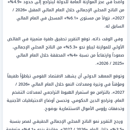
واضحاً في عجز الموازنة العامة للدولة ليتراجع إلى حدود «4.9%»
من الناتج المحلي الإجمالي خلال العام المالي المقبل «2026 /
2027»، نزولاً من مستوى «6.1%» المسجل في العام المالي
السابق له.
وفي الوقت ذاته، توقع التقرير تحقيق طفرة متميزة في الفائض
الأولي للموازنة ليبلغ نحو «5.3%» من الناتج المحلي الإجمالي،
صعوداً وارتفاعاً من نسبة «4%» المحققة خلال العام المالي
«2025 / 2026».
وتوقع المعهد الدولي أن يشهد الاقتصاد القومي تباطؤاً طفيفاً
ومؤقتاً في وتيرة ومعدلات النمو خلال العام المالي «2026 /
2027»، بالتزامن مع استمرار الهبوط التراجعي لمعدلات التضخم
العام، وتراجع الدين الحكومي، وتحسن أوضاع الاحتياطيات الأجنبية
وتدفقات رؤوس الأموال الاستثمارية بوضوح.
ورجح التقرير نمو الناتج المحلي الإجمالي الحقيقي لمصر بنسبة
«3.5%» خلال العام «2026 / 2027»، مقارنة بنحو «4.1%» متوقعة