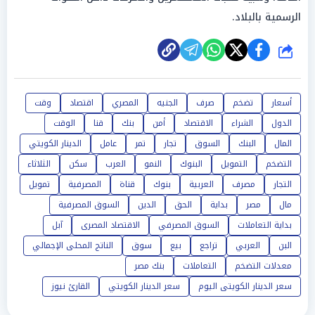
الرسمية بالبلاد.
شارك
أسعار
تضخم
صرف
الجنيه
المصري
اقتصاد
وقت
الدول
الشراء
الاقتصاد
أمن
بنك
قنا
الوقت
المال
البنك
السوق
تجار
تمر
عامل
الدينار الكويتي
التضخم
التمويل
البنوك
النمو
العرب
سكن
الثلاثاء
التجار
مصرف
العربية
بنوك
قناة
المصرفية
تمويل
مال
مصر
بداية
الحق
الدين
السوق المصرفية
بداية التعاملات
السوق المصرفي
الاقتصاد المصرى
آبل
البن
العربي
تراجع
بيع
سوق
الناتج المحلى الإجمالي
معدلات التضخم
التعاملات
بنك مصر
سعر الدينار الكويتى اليوم
سعر الدينار الكويتي
القارئ نيوز