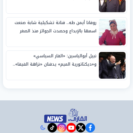
روفانا أيمن طه.. فنانة تشكيلية شابة صنعت
اسمها بالإبداع وحصدت الجوائز منذ الصغر
نبيل أبوالياسين: «الفار السياسي»
و«ديكتاتورية الميم» يدفنان «نزاهة الفيفا»..
وإقالة «إنفانتينو» باتت حتمية
instagram
tiktok
youtube
twitter
facebook