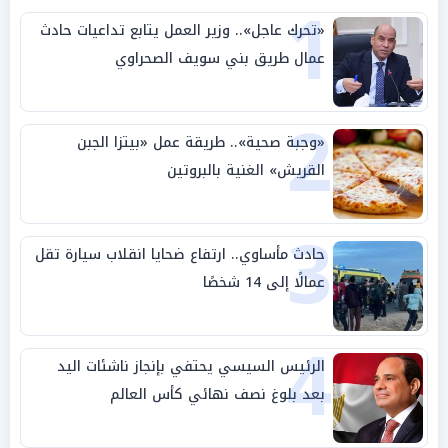
1
«تحرك عاجل».. وزير العمل يتابع تداعيات حادث
عمال طريق بني سويف الصحراوي
2
«وجبة صحية».. طريقة عمل «بيتزا الجبن
القريش» الغنية بالبروتين
3
حادث مأساوي.. ارتفاع ضحايا انقلاب سيارة تقل
عمالًا إلى 14 شخصًا
4
الرئيس السيسي يحتفي بإنجاز ناشئات اليد
بعد بلوغ نصف نهائي كأس العالم