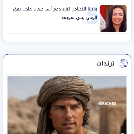
5
وزيرة التضامن تقرر دعم أسر ضحايا حادث نفق
الودي ببني سويف
ترندات