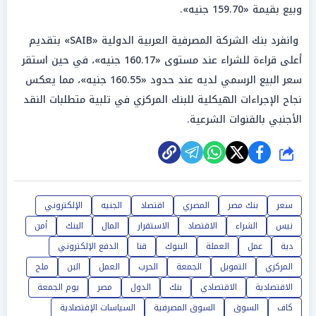
وبيع بقيمة «159.70 جنيه».
وانفرد بنك الشركة المصرفية العربية الدولية «SAIB» بتقديم
أعلى قراءة للشراء عند مستوى «160.17 جنيه»، في حين استقر
سعر البيع الرسمي لديه عند حدود «160.55 جنيه»، مما يعكس
نجاح الإجراءات الهيكلية للبنك المركزي في تلبية متطلبات النقد
الأجنبي بالقنوات الشرعية.
شارك
سعر
بنك مصر
المصري
اقتصاد
الجنيه
الإلكتروني
نيس
الشراء
الاقتصاد
الاستقرار
المال
البنك
أمن
دية
عمل
العملة
البنوك
قنا
الدفع الإلكتروني
المركزي
التمويل
الجمعة
الحرب
العمل
البن
ملح
الاقتصادية
الاقتصادي
بنك
الدول
مصر
يوم الجمعة
كاف
السوق
السوق المصرفية
السياسات الإقتصادية