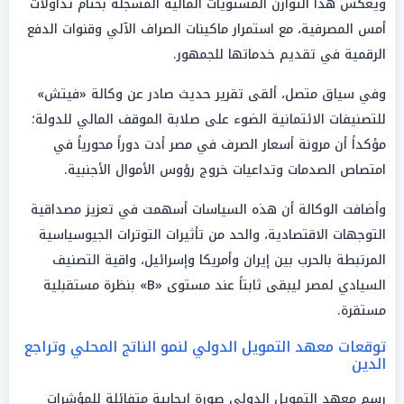
ويعكس هذا التوازن المستويات المالية المسجلة بختام تداولات
أمس المصرفية، مع استمرار ماكينات الصراف الآلي وقنوات الدفع
الرقمية في تقديم خدماتها للجمهور.
وفي سياق متصل، ألقى تقرير حديث صادر عن وكالة «فيتش»
للتصنيفات الائتمانية الضوء على صلابة الموقف المالي للدولة؛
مؤكداً أن مرونة أسعار الصرف في مصر أدت دوراً محورياً في
امتصاص الصدمات وتداعيات خروج رؤوس الأموال الأجنبية.
وأضافت الوكالة أن هذه السياسات أسهمت في تعزيز مصداقية
التوجهات الاقتصادية، والحد من تأثيرات التوترات الجيوسياسية
المرتبطة بالحرب بين إيران وأمريكا وإسرائيل، واقية التصنيف
السيادي لمصر ليبقى ثابتاً عند مستوى «B» بنظرة مستقبلية
مستقرة.
توقعات معهد التمويل الدولي لنمو الناتج المحلي وتراجع
الدين
رسم معهد التمويل الدولي صورة إيجابية متفائلة للمؤشرات