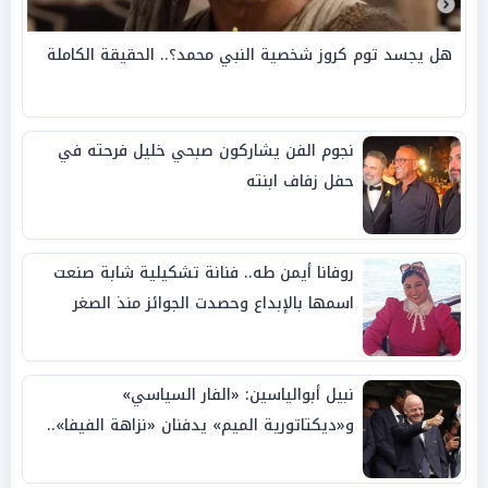
هل يجسد توم كروز شخصية النبي محمد؟.. الحقيقة الكاملة
نجوم الفن يشاركون صبحي خليل فرحته في
حفل زفاف ابنته
روفانا أيمن طه.. فنانة تشكيلية شابة صنعت
اسمها بالإبداع وحصدت الجوائز منذ الصغر
نبيل أبوالياسين: «الفار السياسي»
و«ديكتاتورية الميم» يدفنان «نزاهة الفيفا»..
وإقالة «إنفانتينو» باتت حتمية