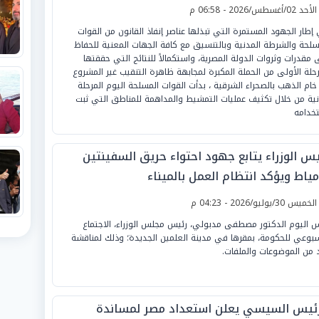
لأحد 02/أغسطس/2026 - 06:58 م
إطار الجهود المستمرة التي تبذلها عناصر إنفاذ القانون من القوات
سلحة والشرطة المدنية وبالتنسيق مع كافة الجهات المعنية للحفاظ
 مقدرات وثروات الدولة المصرية، واستكمالاً للنتائج التي حققتها
رحلة الأولى من الحملة المكبرة لمجابهة ظاهرة التنقيب غير المشروع
خام الذهب بالصحراء الشرقية ، بدأت القوات المسلحة اليوم المرحلة
انية من خلال تكثيف عمليات التمشيط والمداهمة للمناطق التي ثبت
خدامه
يس الوزراء يتابع جهود احتواء حريق السفينتين
مياط ويؤكد انتظام العمل بالميناء
لخميس 30/يوليو/2026 - 04:23 م
س اليوم الدكتور مصطفى مدبولي، رئيس مجلس الوزراء، الاجتماع
سبوعي للحكومة، بمقرها في مدينة العلمين الجديدة؛ وذلك لمناقشة
 من الموضوعات والملفات.
رئيس السيسي يعلن استعداد مصر لمساندة