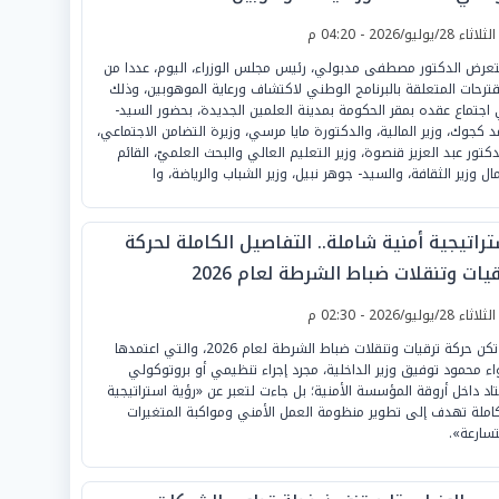
لثلاثاء 28/يوليو/2026 - 04:20 م
عرض الدكتور مصطفى مدبولي، رئيس مجلس الوزراء، اليوم، عددا من
قترحات المتعلقة بالبرنامج الوطني لاكتشاف ورعاية الموهوبين، وذلك
اجتماع عقده بمقر الحكومة بمدينة العلمين الجديدة، بحضور السيد-
د كجوك، وزير المالية، والدكتورة مايا مرسي، وزيرة التضامن الاجتماعي،
دكتور عبد العزيز قنصوة، وزير التعليم العالي والبحث العلميّ، القائم
مال وزير الثقافة، والسيد- جوهر نبيل، وزير الشباب والرياضة، وا
راتيجية أمنية شاملة.. التفاصيل الكاملة لحركة
يات وتنقلات ضباط الشرطة لعام 2026
لثلاثاء 28/يوليو/2026 - 02:30 م
لم تكن حركة ترقيات وتنقلات ضباط الشرطة لعام 2026، والتي اعتمدها
واء محمود توفيق وزير الداخلية، مجرد إجراء تنظيمي أو بروتوكولي
اد داخل أروقة المؤسسة الأمنية؛ بل جاءت لتعبر عن «رؤية استراتيجية
املة تهدف إلى تطوير منظومة العمل الأمني ومواكبة المتغيرات
تسارعة».