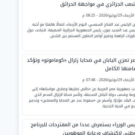
شعب الجزائري في مواجهة الحرائق
لأربعاء 29/يوليو/2026 - 08:25 م
ى الرئيس عبد الفتاح السيسي، اليوم الأربعاء، اتصالًا هاتفيًا مع أخيه
ئيس عبد المجيد تبون، رئيس الجمهورية الجزائرية الشقيقة، للتباحث حول
طورات الراهنة وتعزيز أواصر التعاون المستمر بين البلدين.
ر تعزي اليابان في ضحايا زلزال «كوماموتو» وتؤكد
امنها الكامل
لأربعاء 29/يوليو/2026 - 07:48 م
بت جمهورية مصر العربية عن «خالص تعازيها وصادق مواساتها» إلى
مة وشعب دولة اليابان الصديقة، ولأسر ضحايا الزلزال المدمر الذي
 البلاد مؤخرًا، وأسفر عن «سقوط عدد من الضحايا والمصابين» وتدمير
ع في البنية التحتية.
يس الوزراء يستعرض عددا من المقترحات للبرنامج
وطني لاكتشاف ورعاية الموهوبين