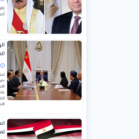
تلق
أخي
ال
ال
ا
اجت
«مص
الا
جان
للت
الا
ان
لم