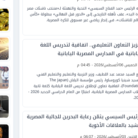
 الرئيس «عبد الفتاح السيسي» التحية والتهنئة لـ«منتخب ناشئات مصر
ة اليد»، عقب تأهله التاريخي إلى «الدور قبل النهائي» ببطولة «كأس
الم للناشئات»، في إنجاز رياضي غير مسبوق للكرة المصرية.
يز التعاون التعليمي.. اتفاقية لتدريس اللغة
ابانية في المدارس المصرية اليابانية
لخميس 06/أغسطس/2026 - 04:45 م
 السيد محمد عبد اللطيف، وزير التربية والتعليم والتعليم الفني،
والسيد شينيا كوروساوا، رئيس مؤسسة اليابان (The Japan
Foundation)، اتفاقية تعاون لإطلاق تدريس اللغة اليابانية كلغة ثانية
لطلاب المدارس المصرية اليابانية، اعتبارًا من العام الدراسي الجديد 2026 -
20
رئيس السيسي يثمّن رعاية البحرين للجالية المصرية
شيد بالعلاقات الأخوية
لإثنين 03/أغسطس/2026 - 06:07 م