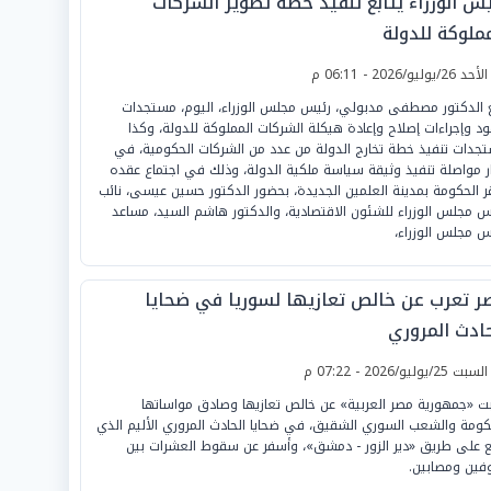
يس الوزراء يتابع تنفيذ خطة تطوير الشركات
مملوكة للدولة
لأحد 26/يوليو/2026 - 06:11 م
ع الدكتور مصطفى مدبولي، رئيس مجلس الوزراء، اليوم، مستجدات
د وإجراءات إصلاح وإعادة هيكلة الشركات المملوكة للدولة، وكذا
جدات تنفيذ خطة تخارج الدولة من عدد من الشركات الحكومية، في
ر مواصلة تنفيذ وثيقة سياسة ملكية الدولة، وذلك في اجتماع عقده
ر الحكومة بمدينة العلمين الجديدة، بحضور الدكتور حسين عيسى، نائب
س مجلس الوزراء للشئون الاقتصادية، والدكتور هاشم السيد، مساعد
س مجلس الوزراء،
ر تعرب عن خالص تعازيها لسوريا في ضحايا
حادث المروري
لسبت 25/يوليو/2026 - 07:22 م
بت «جمهورية مصر العربية» عن خالص تعازيها وصادق مواساتها
كومة والشعب السوري الشقيق، في ضحايا الحادث المروري الأليم الذي
 على طريق «دير الزور - دمشق»، وأسفر عن سقوط العشرات بين
فين ومصابين.