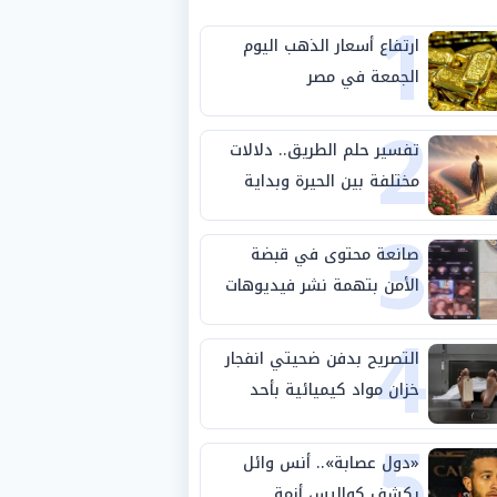
1
ارتفاع أسعار الذهب اليوم
الجمعة في مصر
2
تفسير حلم الطريق.. دلالات
مختلفة بين الحيرة وبداية
3
مرحلة جديدة
صانعة محتوى في قبضة
الأمن بتهمة نشر فيديوهات
4
خادشة للحياء
التصريح بدفن ضحيتي انفجار
خزان مواد كيميائية بأحد
5
مصانع الفيوم
«دول عصابة».. أنس وائل
يكشف كواليس أزمة