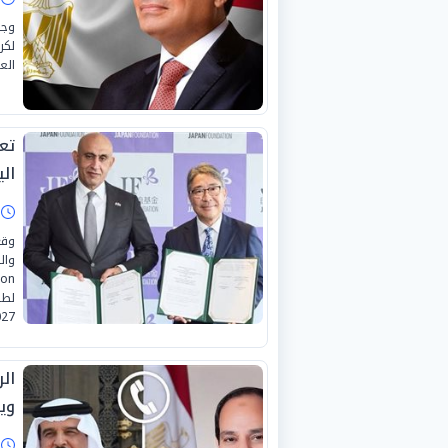
وجه
لكر
الع
تعز
الي
ا
وقع
27.
ال
وي
ا