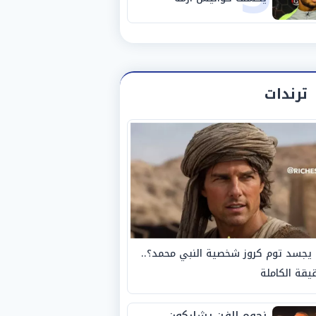
استبعاده المفاجئ من
الزمالك
ترندات
يجسد توم كروز شخصية النبي محمد؟..
يقة الكاملة
نجوم الفن يشاركون