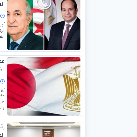
ال
ا
أجر
الر
الت
مص
تض
ا
أعر
حكو
ضرب
واس
رئ
ال