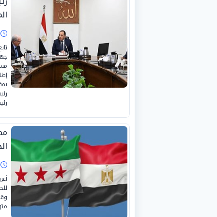
رئ
ال
ا
تاب
جهو
مست
إطا
بمق
رئي
رئي
مص
ال
ا
أعر
للح
وقع
متو