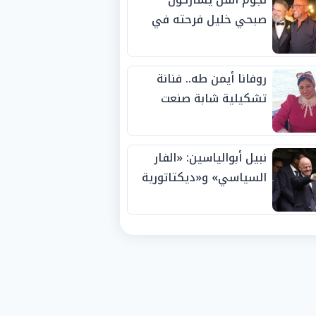
صبحي خليل فرحته في
حفل زفاف ابنته
روفانا أيمن طه.. فنانة
تشكيلية شابة صنعت
اسمها بالإبداع وحصدت
الجوائز منذ الصغر
نبيل أبوالياسين: «الفار
السياسي» و«ديكتاتورية
الميم» يدفنان «نزاهة
الفيفا».. وإقالة
«إنفانتينو» باتت حتمية