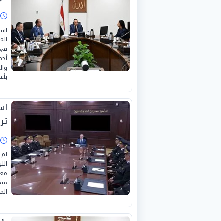
ا
است
الم
في 
أحم
وال
بأع
است
ترق
ا
الل
معت
متك
الم