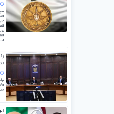
ا
في 
الم
على
الم
عن 
الث
است
رئ
بد
ا
ترأ
الأ
عدد
ال