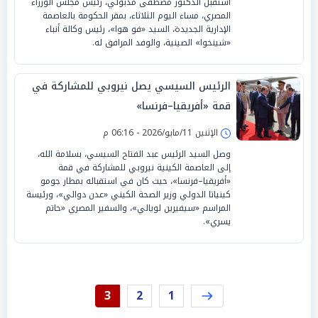
استقبل الدكتور مصطفى مدبولي، رئيس مجلس الوزراء
المصري، مساء اليوم الثلاثاء، بمقر الحكومة بالعاصمة
الإدارية الجديدة، السيد «فو هوا»، رئيس وكالة أنباء
«شينخوا» الصينية، والوفد المرافق له.
الرئيس السيسي يصل نيروبي للمشاركة في
قمة «أفريقيا–فرنسا»
الإثنين 11/مايو/2026 - 06:16 م
وصل السيد الرئيس عبد الفتاح السيسي، بسلامة الله،
إلى العاصمة الكينية نيروبي للمشاركة في قمة
«أفريقيا–فرنسا»، حيث كان في استقباله بمطار جومو
كينياتا الدولي وزير الصحة الكيني «عدن دوالي»، ورئيسة
المراسم «سيفيرين لويالي»، والسفير المصري «حاتم
يسري».
3
2
1