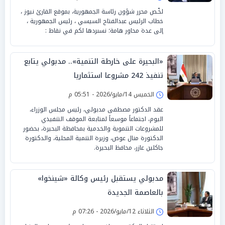
لخّـص محرر شؤون رئاسة الجمهورية، بموقع القارئ نيوز ،
خطاب الرئيس عبدالفتاح السيسي ، رئيس الجمهورية ،
إلى عدة محاور هامة؛ نسىردها لكم في نقاط :
«البحيرة على خارطة التنمية».. مدبولي يتابع
تنفيذ 242 مشروعا استثماريا
الخميس 14/مايو/2026 - 05:51 م
عقد الدكتور مصطفى مدبولي، رئيس مجلس الوزراء،
اليوم، اجتماعاً موسعاً لمتابعة الموقف التنفيذي
للمشروعات التنموية والخدمية بمحافظة البحيرة، بحضور
الدكتورة منال عوض، وزيرة التنمية المحلية، والدكتورة
جاكلين عازر، محافظ البحيرة.
مدبولي يستقبل رئيس وكالة «شينخوا»
بالعاصمة الجديدة
الثلاثاء 12/مايو/2026 - 07:26 م