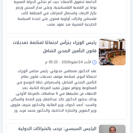
الداعمة لحقوق الأشقاء؛ حيث لم تتخلي الدولة المصرية
يوما عن القضية الفلسطينية، وعلى مدار السنين ورغم
تكرار الازمات واشتعال الصراعات في المنطقة كانت
فلسطين ولازالت أولوية قصوى على اجندة السياسة
الخارجية المصرية منذ عقود مضت.
رئيس الوزراء يترأس اجتماعًا لمتابعة تعديلات
قانون التأمين الصحي الشامل
الأحد 24/مايو/2026 - 05:25 م
عقد الدكتور مصطفى مدبولي، رئيس مجلس الوزراء،
اجتماعًا اليوم، لمتابعة موقف تعديلات قانون نظام
التأمين الصحي الشامل، واستعراض خطة التوسع في
المنظومة وتوافر تمويل تنفيذ المرحلة الثانية، بعد
الانتهاء من تطبيقها في 6 محافظات بالمرحلة الأولى،
وذلك بحضور الدكتور خالد عبدالغفار، وزير الصحة والسكان،
والسيد- أحمد كجوك، وزير المالية، والدكتور شريف فاروق،
وزير التموين والتجارة الداخلية، والدكتور محمد فريد، وز
الرئيس السيسي: نرحب بالشراكات الدولية