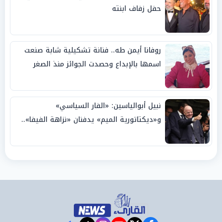
حفل زفاف ابنته
روفانا أيمن طه.. فنانة تشكيلية شابة صنعت
اسمها بالإبداع وحصدت الجوائز منذ الصغر
نبيل أبوالياسين: «الفار السياسي»
و«ديكتاتورية الميم» يدفنان «نزاهة الفيفا»..
وإقالة «إنفانتينو» باتت حتمية