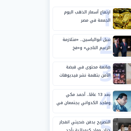
1
ارتفاع أسعار الذهب اليوم
الجمعة في مصر
2
نبيل أبوالياسين.. «متلازمة
الزعيم الناجي» و«فخ
3
الشرعية المزدوجة» وترامب
ينأى بنفسه وحليفه في
صانعة محتوى في قبضة
«ميتم استراتيجي»
الأمن بتهمة نشر فيديوهات
4
خادشة للحياء
بعد 13 عامًا.. أحمد مكي
وماجد الكدواني يجتمعان في
5
«فرصة سعيدة»
التصريح بدفن ضحيتي انفجار
خزان مواد كيميائية بأحد