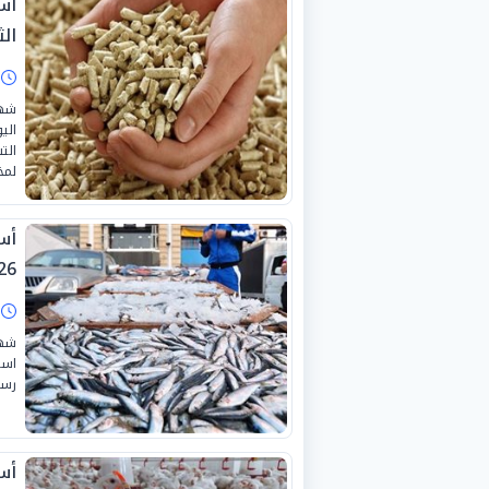
أس
الثلا
ا
شهد
لمخ
26
ا
است
رسم
أسع