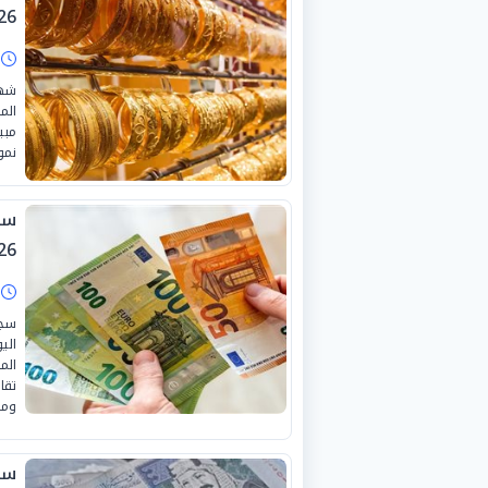
26
ا
شهد
نمو بلغت ن
26
ا
سجل
الم
تقا
ومو
سع