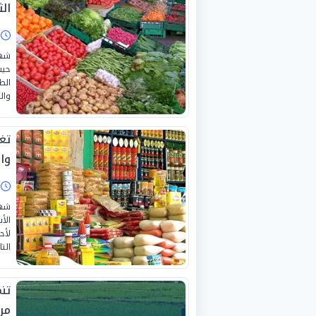
الثلا
ا
شهد
حيث
والخيار ب
تغي
وال
ا
شهد
لأح
الت
من