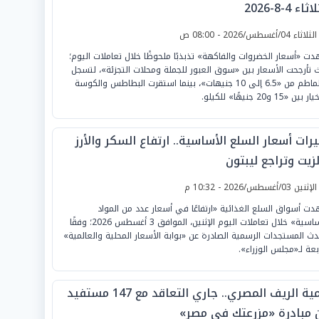
ثاء 4-8-2026
لثلاثاء 04/أغسطس/2026 - 08:00 ص
ت «أسعار الخضروات والفاكهة» تذبذبًا ملحوظًا خلال تعاملات اليوم؛
 تأرجحت الأسعار بين «سوق العبور للجملة ومحلات التجزئة»، لتسجل
الطماطم من «6.5 إلى 10 جنيهات»، بينما استقرت البطاطس والكوسة
ين «15 و20 جنيهًا» للكيلو.
رات أسعار السلع الأساسية.. ارتفاع السكر والأرز
زيت وتراجع ليبتون
لإثنين 03/أغسطس/2026 - 10:32 م
ت أسواق السلع الغذائية «ارتفاعًا في أسعار عدد من المواد
الأساسية» خلال تعاملات اليوم الإثنين، الموافق 3 أغسطس 2026؛ وفقًا
دث المستجدات الرسمية الصادرة عن «بوابة الأسعار المحلية والعالمية»
ابعة لـ«مجلس الوزراء».
تنمية الريف المصري.. جاري التعاقد مع 147 مستفيد
 مبادرة «مزرعتك في مصر»