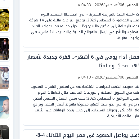
لخميس 06/أغسطس/2026 - 04:33 م
ت «لجنة القيد بالبورصة المصرية»، في اجتماعها المنعقد اليوم
الخميس، الموافق 6 أغسطس 2026، توقيع التزامات مالية على 14 شركة
دة، بالإضافة إلى صكين ماليين؛ وذلك جراء مخالفتهما «قواعد القيد
إفصاح» والتأخر في إرسال «القوائم المالية والتصنيف الائتماني» في
واعيد المقررة.
«أفضل أداء يومي في 6 أشهر».. قفزة جديدة لأسعار
هب محليًا وعالميًا
لخميس 06/أغسطس/2026 - 04:13 م
 «مرصد الذهب للدراسات الاقتصادية» عن استمرار القفزات السعرية
هب في السوق المحلية والبورصات العالمية خلال تعاملات اليوم
الخميس، الموافق 6 أغسطس 2026؛ حيث سجل المعدن النفيس أفضل
ء يومي له في نحو ستة أشهر، مدفوعًا بهبوط أسعار النفط، وتراجع
ولار الأمريكي وعوائد السندات، إلى جانب زيادة الرهانات على تثبيت
ار الفائدة الأمريكية.
الذهب يواصل الصعود في مصر اليوم الثلاثاء 4-8-