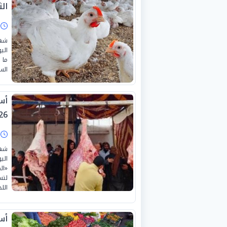
الثلا
ا
شهد
الس
26
ا
شهد
«ال
اللحوم
أس