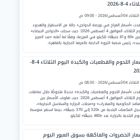
ثاء 4-8-2026
لثلاثاء 04/أغسطس/2026 - 09:00 ص
ت «أسعار الفراخ في بورصة الدواجن» حالة من الاستقرار والهدوء
اليوم الثلاثاء، الموافق 4 أغسطس 2026؛ حيث سجلت «الدواجن البيضاء»
ما بين «60 و61 جنيهًا» للكيلو في المزرعة، وفقًا لما أعلنه «عبد العزيز
يد»، رئيس شعبة الثروة الداجنة بالغرفة التجارية بالقاهرة.
أسعار اللحوم والقطعيات والكبدة اليوم الثلاثاء 4-8-
20
لثلاثاء 04/أغسطس/2026 - 08:30 ص
ت «أسعار اللحوم والقطعيات والكبدة» تذبذبًا ملحوظًا خلال تعاملات
اليوم الثلاثاء، الموافق 4 أغسطس 2026؛ حيث تفاوتت الأسعار بين
منافذ الحكومية والمبادرات» و«محلات الجزارة والسلاسل التجارية»،
لتسجل المكعبات البلدية من «320 إلى 370 جنيهًا»، بينما استقر متوسط
 البلدية بالجزارة عند «480 جنيهًا» للكيلو.
عار الخضروات والفاكهة بسوق العبور اليوم