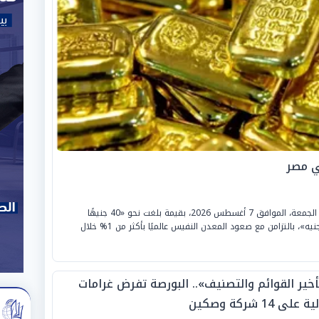
ي مصر
شهدت أسعار الذهب عيار 21 ارتفاعًا ملحوظًا اليوم الجمعة، الموافق 7 أغسطس 2026، بقيمة بلغت نحو «40 جنيهًا
للجرام»، ليسجل مستوى تاريخيًا جديدًا عند «6000 جنيه»، بالتزامن مع صعود المعدن النفيس عالميًا بأكثر من 1% خلال
أخير القوائم والتصنيف».. البورصة تفرض غرامات
 على 14 شركة وصكين