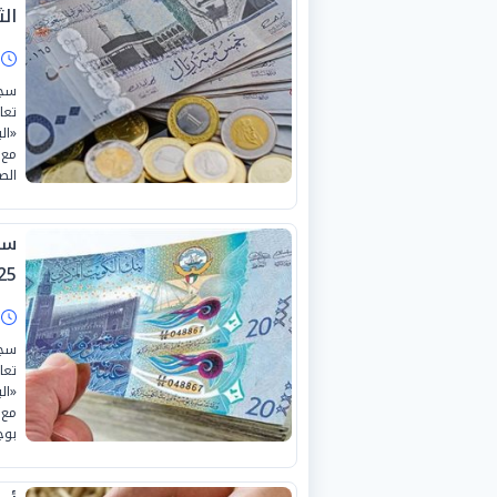
الثلا
ا
سجل
«ال
مع 
الص
25
ا
سجل
«ال
مع 
بوج