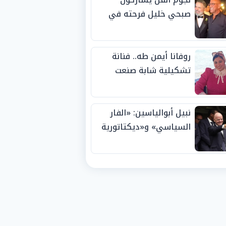
صبحي خليل فرحته في
حفل زفاف ابنته
روفانا أيمن طه.. فنانة
تشكيلية شابة صنعت
اسمها بالإبداع وحصدت
الجوائز منذ الصغر
نبيل أبوالياسين: «الفار
السياسي» و«ديكتاتورية
الميم» يدفنان «نزاهة
الفيفا».. وإقالة
«إنفانتينو» باتت حتمية