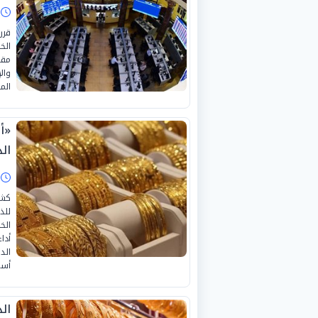
ا
قرر
مقي
وال
الم
الذ
ا
كشف
للذ
أدا
الد
أسع