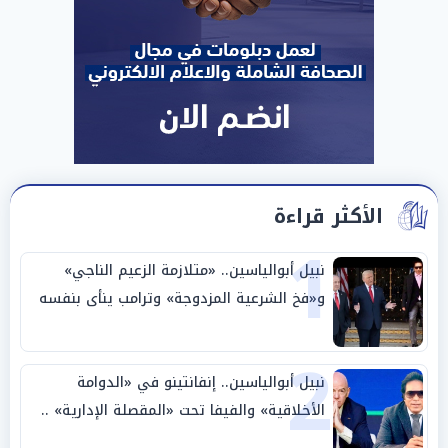
الأكثر قراءة
1
نبيل أبوالياسين.. «متلازمة الزعيم الناجي»
و«فخ الشرعية المزدوجة» وترامب ينأى بنفسه
وحليفه في «ميتم استراتيجي»
2
نبيل أبوالياسين.. إنفانتينو في «الدوامة
الأخلاقية» والفيفا تحت «المقصلة الإدارية» ..
«عبادة العرش وجنازة المصداقية»