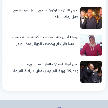
نجوم الفن يشاركون صبحي خليل فرحته في
حفل زفاف ابنته
روفانا أيمن طه.. فنانة تشكيلية شابة صنعت
اسمها بالإبداع وحصدت الجوائز منذ الصغر
نبيل أبوالياسين: «الفار السياسي»
و«ديكتاتورية الميم» يدفنان «نزاهة الفيفا»..
وإقالة «إنفانتينو» باتت حتمية