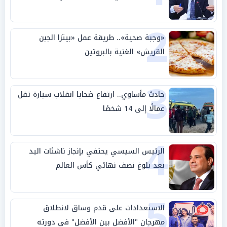
2
«وجبة صحية».. طريقة عمل «بيتزا الجبن
القريش» الغنية بالبروتين
3
حادث مأساوي.. ارتفاع ضحايا انقلاب سيارة تقل
عمالًا إلى 14 شخصًا
4
الرئيس السيسي يحتفي بإنجاز ناشئات اليد
بعد بلوغ نصف نهائي كأس العالم
5
الاستعدادات على قدم وساق لانطلاق
مهرجان "الأفضل بين الأفضل" في دورته