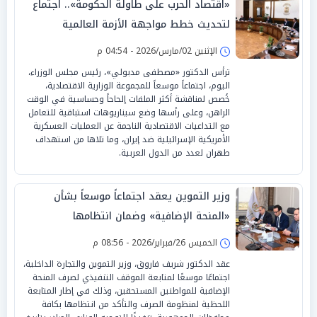
«اقتصاد الحرب على طاولة الحكومة».. اجتماع
لتحديث خطط مواجهة الأزمة العالمية
الإثنين 02/مارس/2026 - 04:54 م
ترأس الدكتور «مصطفى مدبولي»، رئيس مجلس الوزراء،
اليوم، اجتماعاً موسعاً للمجموعة الوزارية الاقتصادية،
خُصص لمناقشة أكثر الملفات إلحاحاً وحساسية في الوقت
الراهن، وعلى رأسها وضع سيناريوهات استباقية للتعامل
مع التداعيات الاقتصادية الناجمة عن العمليات العسكرية
الأمريكية الإسرائيلية ضد إيران، وما تلاها من استهداف
طهران لعدد من الدول العربية.
وزير التموين يعقد اجتماعاً موسعاً بشأن
«المنحة الإضافية» وضمان انتظامها
الخميس 26/فبراير/2026 - 08:56 م
عقد الدكتور شريف فاروق، وزير التموين والتجارة الداخلية،
اجتماعًا موسعًا لمتابعة الموقف التنفيذي لصرف المنحة
الإضافية للمواطنين المستحقين، وذلك في إطار المتابعة
اللحظية لمنظومة الصرف والتأكد من انتظامها بكافة