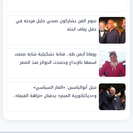
نجوم الفن يشاركون صبحي خليل فرحته في
حفل زفاف ابنته
روفانا أيمن طه.. فنانة تشكيلية شابة صنعت
اسمها بالإبداع وحصدت الجوائز منذ الصغر
نبيل أبوالياسين: «الفار السياسي»
و«ديكتاتورية الميم» يدفنان «نزاهة الفيفا»..
وإقالة «إنفانتينو» باتت حتمية