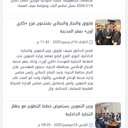
محافظات الجمهورية، تنفيذًا للتوجيه الوزاري الصادر بتاريخ
16-2-2026 بشأن تنظيم آليات وضوابط صرف المنحة.
فاروق والنجار والجبالي يفتتحون فرع «كاري
أون» بمقر المدينة
الثلاثاء 16/ديسمبر/2025 - 11:43 م
افتتح الدكتور شريف فاروق، وزير التموين والتجارة
الداخلية، اليوم، الفرع الرابع لمنافذ وزارة التموين تحت
العلامة التجارية الموحدة «كاري أون»، وذلك بمقر مدينة
الإنتاج الإعلامي بمحافظة الجيزة، بحضور المهندس عادل
النجار محافظ الجيزة، وعبد الفتاح الجبالي رئيس مجلس
إدارة مدينة الإنتاج الإعلامي، واللواء وليد أبو المجد نائب
وزير التموين، وأيمن إسماعيل رئيس مجلس الإدارة للشركة
القابضة للصناعات الغذائية، وال
وزير التموين يستعرض خطط التطوير مع جهاز
التجارة الداخلية
الإثنين 24/نوفمبر/2025 - 09:29 م