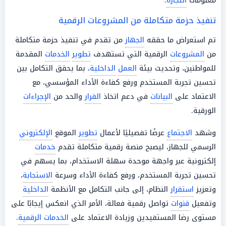
معلومات
التجارة
.
تنفيذ حزمة متكاملة من المشروعات الرقمية
تم استعراض ما حققه
الجهاز
من تقدم في تنفيذ حزمة متكاملة
من
المشروعات
الرقمية التي تستهدف
تطوير
الخدمات
المقدمة
للمواطنين، وتحديث بيئة
العمل
الداخلية
، بما يحقق التكامل بين
تحسين تجربة المستخدم ورفع كفاءة الأداء المؤسسي، مع
الاعتماد على
البيانات
في دعم اتخاذ
القرار
والحد من
الإجراءات
الورقية.
وشهد
الاجتماع
عرضًا تفصيليًا لأعمال
تطوير
الموقع
الإلكتروني
الرسمي للجهاز، ليصبح منصة رقمية متكاملة تقدم
خدمات
إلكترونية عبر واجهة موحدة سهلة الاستخدام، بما يسهم في
تحسين تجربة المستخدم، ورفع كفاءة الأداء وسرعة
الاستجابة
،
وتعزيز
استقرار
النظام، إلى جانب التكامل مع الأنظمة
الداخلية
وتفعيل
قنوات
تواصل رقمية فعالة، الأمر الذي انعكس إيجابًا على
مستوى رضا المستفيدين وزيادة الاعتماد على
الخدمات الرقمية
.