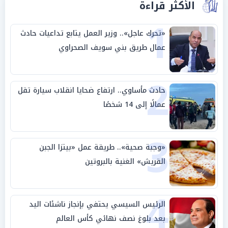
الأكثر قراءة
1
«تحرك عاجل».. وزير العمل يتابع تداعيات حادث
عمال طريق بني سويف الصحراوي
2
حادث مأساوي.. ارتفاع ضحايا انقلاب سيارة تقل
عمالًا إلى 14 شخصًا
3
«وجبة صحية».. طريقة عمل «بيتزا الجبن
القريش» الغنية بالبروتين
4
الرئيس السيسي يحتفي بإنجاز ناشئات اليد
بعد بلوغ نصف نهائي كأس العالم