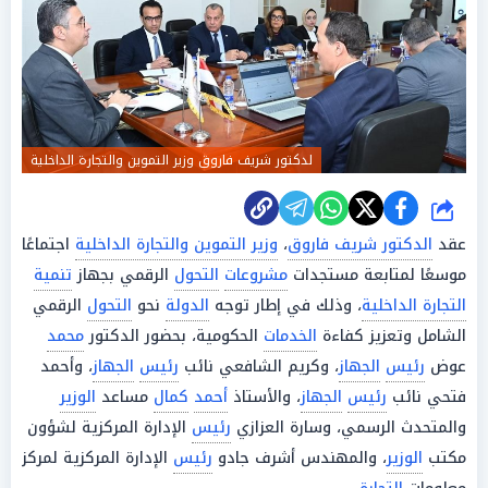
لدكتور شريف فاروق وزير التموين والتجارة الداخلية
شارك
عقد
الدكتور شريف فاروق
،
وزير التموين والتجارة الداخلية
اجتماعًا
موسعًا لمتابعة مستجدات
مشروعات
التحول
الرقمي بجهاز
تنمية
التجارة الداخلية
، وذلك في إطار توجه
الدولة
نحو
التحول
الرقمي
الشامل وتعزيز كفاءة
الخدمات
الحكومية، بحضور الدكتور
محمد
عوض
رئيس
الجهاز
، وكريم الشافعي نائب
رئيس
الجهاز
، وأحمد
فتحي نائب
رئيس
الجهاز
، والأستاذ
أحمد
كمال
مساعد
الوزير
والمتحدث الرسمي، وسارة العزازي
رئيس
الإدارة المركزية لشؤون
مكتب
الوزير
، والمهندس أشرف جادو
رئيس
الإدارة المركزية لمركز