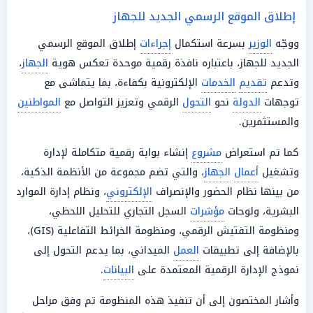
إطلاق الموقع الرسمي الجديد للجهاز
ووجّه
الوزير
بسرعة استكمال
إجراءات
إطلاق الموقع الرسمي
الجديد للجهاز، باعتباره نافذة رقمية موحدة تعكس هوية
الجهاز
،
وتدعم
تقديم
الخدمات
الإلكترونية بكفاءة، بما يتماشى مع
توجهات
الدولة
نحو
التحول
الرقمي وتعزيز التواصل مع
المواطنين
والمستثمرين.
كما تم استعراض
مشروع
إنشاء بوابة رقمية متكاملة لإدارة
وتشغيل
أعمال
الجهاز
، والتي تضم مجموعة من الأنظمة الذكية،
من بينها نظام الحضور والإنصراف
الإلكتروني
، ونظام إدارة الموارد
البشرية، ولوحات
مؤشرات
السجل التجاري للتحليل اللحظي،
ومنظومة التفتيش الرقمي، ومنظومة الخرائط التفاعلية (GIS)،
بالإضافة إلى تطبيقات
العمل
الميداني، بما يدعم التحول إلى
نموذج الإدارة الرقمية المعتمدة على
البيانات
.
وأشار المختصون إلى أن تنفيذ هذه المنظومة تم وفق مراحل