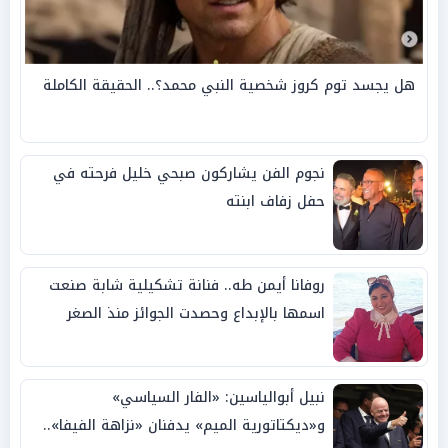
هل يجسد توم كروز شخصية النبي محمد؟.. الحقيقة الكاملة
نجوم الفن يشاركون صبحي خليل فرحته في
حفل زفاف ابنته
روفانا أيمن طه.. فنانة تشكيلية شابة صنعت
اسمها بالإبداع وحصدت الجوائز منذ الصغر
نبيل أبوالياسين: «الفار السياسي»
و«ديكتاتورية الميم» يدفنان «نزاهة الفيفا»..