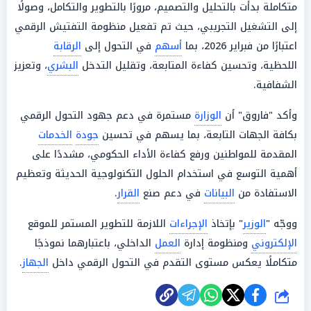
متكاملة بدأت بالتحليل والتصميم، مرورًا بالتطوير والتكامل، وصولًا
إلى التشغيل التجريبي، حيث تم تفعيل منظومة التفتيش الرقمي
اعتبارًا من فبراير 2026، بما
أسهم
في التحول إلى
الرقابة
اللحظية، وتحسين كفاءة المتابعة، وتقليل التدخل
البشري
، وتعزيز
الشفافية.
وأكد "فاروق" أن
الوزارة
مستمرة في دعم جهود التحول الرقمي
بكافة الجهات التابعة، بما يسهم في تحسين
جودة
الخدمات
المقدمة للمواطنين ورفع كفاءة الأداء الحكومي، مشددًا على
أهمية التوسع في استخدام الحلول التكنولوجية الحديثة وتعظيم
الاستفادة من
البيانات
في دعم صنع
القرار
.
ووجّه "
الوزير
" بإتخاذ
الإجراءات
اللازمة للتطوير المستمر للموقع
الإلكتروني
ومنظومة إدارة
العمل
الداخلي، باعتبارهما نموذجًا
متكاملًا يعكس مستوى التقدم في التحول الرقمي داخل
الجهاز
.
شارك