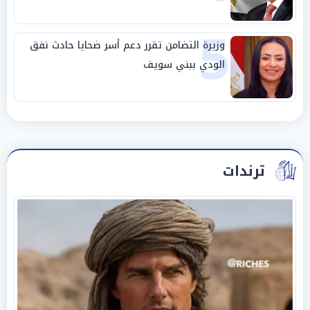
5
وزيرة التضامن تقرر دعم أسر ضحايا حادث نفق
الودي ببني سويف
ترندات