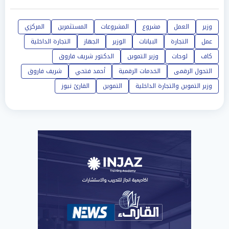
وزير
العمل
مشروع
المشروعات
المستثمرين
المركزي
عمل
التجارة
البيانات
الوزير
الجهاز
التجارة الداخلية
كاف
لوحات
وزير التموين
الدكتور شريف فاروق
التحول الرقمى
الخدمات الرقمية
أحمد فتحي
شريف فاروق
وزير التموين والتجارة الداخلية
التموين
القارئ نيوز