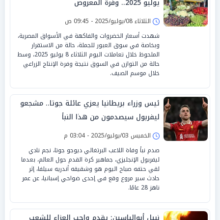
يوليو 2025.. وفرة المعروض
الثلاثاء 08/يوليو/2025 - 09:45 ص
شهدت أسعار الخضروات والفاكهة في الأسواق المصرية،
وبخاصة في سوق العبور للجملة، حالة من الاستقرار
الملحوظ خلال تعاملات اليوم الثلاثاء 8 يوليو 2025، وسط
حالة من التوازن في السوق نتيجة وفرة الإنتاج الزراعي
خلال موسم الصيف.
ئيس وزراء بريطانيا يعزي عائلة جوتا.. مشجعو
ليفربول سيصدمون من هذا النبأ
الخميس 03/يوليو/2025 - 03:04 م
صدم نبأ وفاة اللاعب البرتغالي ديوجو جوتا، نجم نادي
ليفربول الإنجليزي، جماهير كرة القدم حول العالم، بعدما
لقي حتفه صباح اليوم هو وشقيقه أندريه سيلفا، إثر
حادث سير مروع وقع في إحدى ضواحي إسبانيا، عن عمر
ناهز 28 عامًا.
نبيل أبوالياسين: يقدم واجب العزاء للشعب