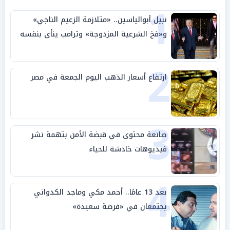
1
نبيل أبوالياسين.. «متلازمة الزعيم الناجي»
و«فخ الشرعية المزدوجة» وترامب ينأى بنفسه
وحليفه في «ميتم استراتيجي»
2
ارتفاع أسعار الذهب اليوم الجمعة في مصر
3
صانعة محتوى في قبضة الأمن بتهمة نشر
فيديوهات خادشة للحياء
4
بعد 13 عامًا.. أحمد مكي وماجد الكدواني
يجتمعان في «فرصة سعيدة»