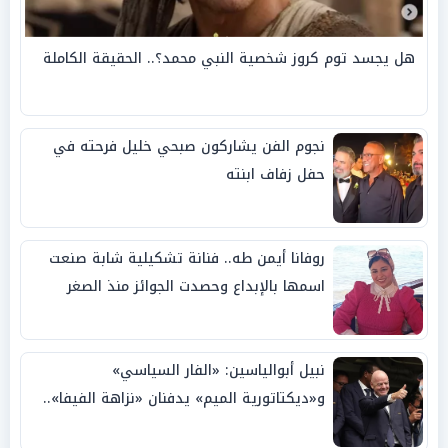
هل يجسد توم كروز شخصية النبي محمد؟.. الحقيقة الكاملة
نجوم الفن يشاركون صبحي خليل فرحته في
حفل زفاف ابنته
روفانا أيمن طه.. فنانة تشكيلية شابة صنعت
اسمها بالإبداع وحصدت الجوائز منذ الصغر
نبيل أبوالياسين: «الفار السياسي»
و«ديكتاتورية الميم» يدفنان «نزاهة الفيفا»..
وإقالة «إنفانتينو» باتت حتمية