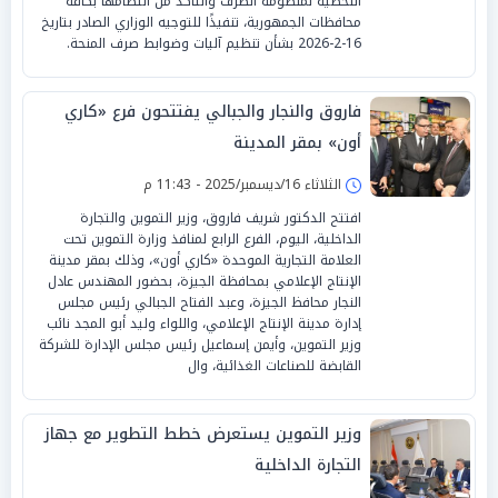
اللحظية لمنظومة الصرف والتأكد من انتظامها بكافة
محافظات الجمهورية، تنفيذًا للتوجيه الوزاري الصادر بتاريخ
16-2-2026 بشأن تنظيم آليات وضوابط صرف المنحة.
فاروق والنجار والجبالي يفتتحون فرع «كاري
أون» بمقر المدينة
الثلاثاء 16/ديسمبر/2025 - 11:43 م
افتتح الدكتور شريف فاروق، وزير التموين والتجارة
الداخلية، اليوم، الفرع الرابع لمنافذ وزارة التموين تحت
العلامة التجارية الموحدة «كاري أون»، وذلك بمقر مدينة
الإنتاج الإعلامي بمحافظة الجيزة، بحضور المهندس عادل
النجار محافظ الجيزة، وعبد الفتاح الجبالي رئيس مجلس
إدارة مدينة الإنتاج الإعلامي، واللواء وليد أبو المجد نائب
وزير التموين، وأيمن إسماعيل رئيس مجلس الإدارة للشركة
القابضة للصناعات الغذائية، وال
وزير التموين يستعرض خطط التطوير مع جهاز
التجارة الداخلية