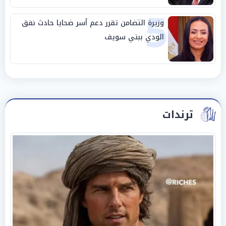
5
وزيرة التضامن تقرر دعم أسر ضحايا حادث نفق
الودي ببني سويف
ترندات