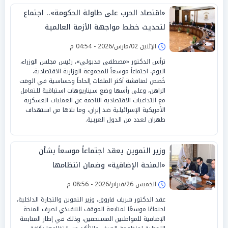
«اقتصاد الحرب على طاولة الحكومة».. اجتماع
لتحديث خطط مواجهة الأزمة العالمية
الإثنين 02/مارس/2026 - 04:54 م
ترأس الدكتور «مصطفى مدبولي»، رئيس مجلس الوزراء،
اليوم، اجتماعاً موسعاً للمجموعة الوزارية الاقتصادية،
خُصص لمناقشة أكثر الملفات إلحاحاً وحساسية في الوقت
الراهن، وعلى رأسها وضع سيناريوهات استباقية للتعامل
مع التداعيات الاقتصادية الناجمة عن العمليات العسكرية
الأمريكية الإسرائيلية ضد إيران، وما تلاها من استهداف
طهران لعدد من الدول العربية.
وزير التموين يعقد اجتماعاً موسعاً بشأن
«المنحة الإضافية» وضمان انتظامها
الخميس 26/فبراير/2026 - 08:56 م
عقد الدكتور شريف فاروق، وزير التموين والتجارة الداخلية،
اجتماعًا موسعًا لمتابعة الموقف التنفيذي لصرف المنحة
الإضافية للمواطنين المستحقين، وذلك في إطار المتابعة