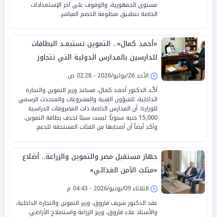
مستوى الجمهورية، والوقوف على آخر الإستعدادات
الخاصة بتطبيق منظومة الخصم المباشر.
«أحمد كمال».. التموين تستبعـد البطاقات
للدارسين بالمدارس الدولية التي تتجاوز
مصروفاتهم 100 ألف جنيه «سنوياً»
الأحد 26/يوليو/2026 - 02:28 ص
أكّـد الدكتور أحمـد كمـال، مساعد وزير التموين والتجارة
الداخلية، للشؤون الفنية والمشروعات والمتحدث الرسمي
للوزارة؛ أن المدارس الخاصة ذات المصروفات الدراسية
15,000 جنيه سنوياً؛ ليست سببًا لحذف بطاقة التموين،
وأكد أيضاً أن أصحابها من الفئات المستحقة للدعم.
جهاز مستقبل مصر والتموين والزراعة.. أضلاع
«مثلث الأمن الغذائي»
الثلاثاء 09/يونيو/2026 - 04:43 م
عقد الدكتور شريف فاروق، وزير التموين والتجارة الداخلية،
والأستاذ علاء فاروق، وزير الزراعة واستصلاح الأراضي،