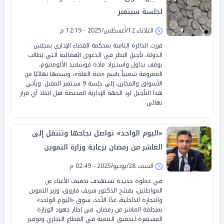
لجلسة سبتمبر
الثلاثاء 12/أغسطس/2025 - 12:19 م
قررت الدائرة الثامنة بمحكمة القضاء الإداري بمجلس
الدولة، تأجيل النظر في الدعوى القضائية التي تطالب
بوقف تداول واستيراد مادة فوسفيد الألومنيوم،
المعروفة شعبياً باسم «حبة الغلة»، وسحبها نهائيًا من
الأسواق والمخازن، إلى جلسة 9 سبتمبر المقبل. ويأتي
هذا التأجيل لرد الجهة الإدارية المختصة قبل اتخاذ أي قرار
نهائي.
«اليوم الواحد» تواصل نجاحها وتنتقل إلى
العاشر من رمضان برعاية وزارة التموين
السبت 28/يونيو/2025 - 02:49 م
في خطوة جديدة تستهدف تخفيف الأعباء عن
المواطنين، يفتتح الدكتور شريف فاروق، وزير التموين
والتجارة الداخلية، غدًا الأحد، سوق «اليوم الواحد»
بمنطقة العاشر من رمضان، في إطار جهود الوزارة
المستمرة لتحقيق التنمية في القطاع التجاري وتوفير