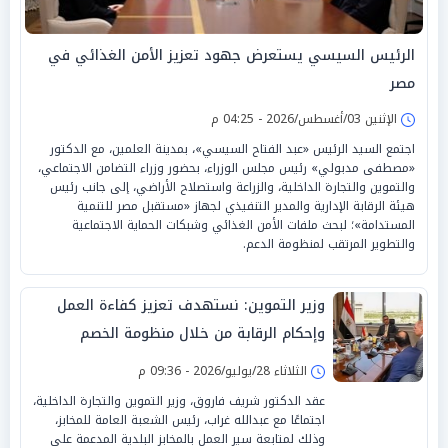
الرئيس السيسي يستعرض جهود تعزيز الأمن الغذائي في
مصر
الإثنين 03/أغسطس/2026 - 04:25 م
اجتمع السيد الرئيس «عبد الفتاح السيسي»، بمدينة العلمين، مع الدكتور
«مصطفى مدبولي» رئيس مجلس الوزراء، بحضور وزراء التضامن الاجتماعي،
والتموين والتجارة الداخلية، والزراعة واستصلاح الأراضي، إلى جانب رئيس
هيئة الرقابة الإدارية والمدير التنفيذي لجهاز «مستقبل مصر للتنمية
المستدامة»؛ لبحث ملفات الأمن الغذائي وشبكات الحماية الاجتماعية
والتطوير المرتقب لمنظومة الدعم.
وزير التموين: نستهدف تعزيز كفاءة العمل
وإحكام الرقابة من خلال منظومة الخصم
المباشر
الثلاثاء 28/يوليو/2026 - 09:36 م
عقد الدكتور شريف فاروق، وزير التموين والتجارة الداخلية،
اجتماعًا مع عبدالله غراب، رئيس الشعبة العامة للمخابز،
وذلك لمتابعة سير العمل بالمخابز البلدية المدعمة على