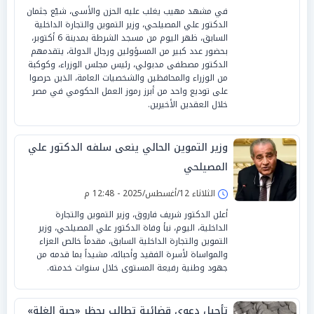
في مشهد مهيب يغلب عليه الحزن والأسى، شيّع جثمان
الدكتور علي المصيلحي، وزير التموين والتجارة الداخلية
السابق، ظهر اليوم من مسجد الشرطة بمدينة 6 أكتوبر،
بحضور عدد كبير من المسؤولين ورجال الدولة، يتقدمهم
الدكتور مصطفى مدبولي، رئيس مجلس الوزراء، وكوكبة
من الوزراء والمحافظين والشخصيات العامة، الذين حرصوا
على توديع واحد من أبرز رموز العمل الحكومي في مصر
خلال العقدين الأخيرين.
وزير التموين الحالي ينعى سلفه الدكتور علي
المصيلحي
الثلاثاء 12/أغسطس/2025 - 12:48 م
أعلن الدكتور شريف فاروق، وزير التموين والتجارة
الداخلية، اليوم، نبأ وفاة الدكتور علي المصيلحي، وزير
التموين والتجارة الداخلية السابق، مقدماً خالص العزاء
والمواساة لأسرة الفقيد وأحبائه، مشيداً بما قدمه من
جهود وطنية رفيعة المستوى خلال سنوات خدمته.
تأجيل دعوى قضائية تطالب بحظر «حبة الغلة»