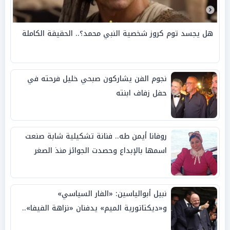
هل يجسد توم كروز شخصية النبي محمد؟.. الحقيقة الكاملة
نجوم الفن يشاركون صبحي خليل فرحته في
حفل زفاف ابنته
روفانا أيمن طه.. فنانة تشكيلية شابة صنعت
اسمها بالإبداع وحصدت الجوائز منذ الصغر
نبيل أبوالياسين: «الفار السياسي»
و«ديكتاتورية الميم» يدفنان «نزاهة الفيفا»..
وإقالة «إنفانتينو» باتت حتمية