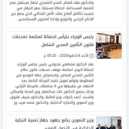
والدكتور بهاء الغنام، المدير التنفيذي لجهاز مستقبل مصر
للتنمية المستدامة، اجتماعًا تنسيقيًا، بمقر الجهاز، في
تجسيد لتكامل أضلاع مثلث الأمن الغذائي الذي يجمع بين
الإنتاج الزراعي والتوزيع وإدارة المخزون الإستراتيجي.
رئيس الوزراء يترأس اجتماعًا لمتابعة تعديلات
قانون التأمين الصحي الشامل
الأحد 24/مايو/2026 - 05:25 م
عقد الدكتور مصطفى مدبولي، رئيس مجلس الوزراء،
اجتماعًا اليوم، لمتابعة موقف تعديلات قانون نظام
التأمين الصحي الشامل، واستعراض خطة التوسع في
المنظومة وتوافر تمويل تنفيذ المرحلة الثانية، بعد
الانتهاء من تطبيقها في 6 محافظات بالمرحلة الأولى،
وذلك بحضور الدكتور خالد عبدالغفار، وزير الصحة والسكان،
والسيد- أحمد كجوك، وزير المالية، والدكتور شريف فاروق،
وزير التموين والتجارة الداخلية، والدكتور محمد فريد، وز
وزير التموين يتابع جهود جهاز تنمية التجارة
الداخلية في التحول الرقمي