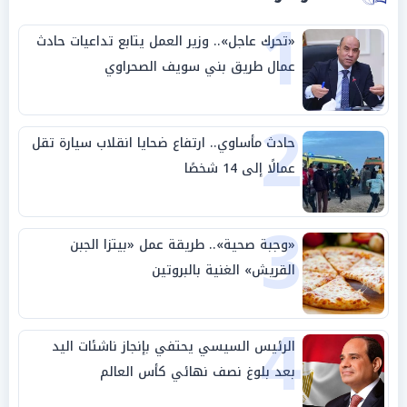
1
«تحرك عاجل».. وزير العمل يتابع تداعيات حادث
عمال طريق بني سويف الصحراوي
2
حادث مأساوي.. ارتفاع ضحايا انقلاب سيارة تقل
عمالًا إلى 14 شخصًا
3
«وجبة صحية».. طريقة عمل «بيتزا الجبن
القريش» الغنية بالبروتين
4
الرئيس السيسي يحتفي بإنجاز ناشئات اليد
بعد بلوغ نصف نهائي كأس العالم