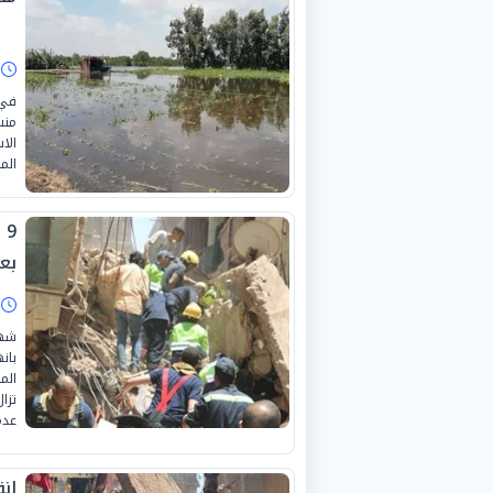
ا
في 
منس
الا
الم
9
بعد
ا
شهد
بان
تزا
عدم
إنق