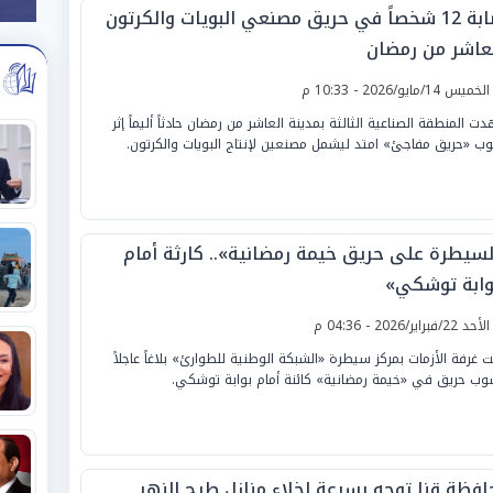
إصابة 12 شخصاً في حريق مصنعي البويات والكرتون
لعاشر من رمضان
لخميس 14/مايو/2026 - 10:33 م
ت المنطقة الصناعية الثالثة بمدينة العاشر من رمضان حادثاً أليماً إثر
ب «حريق مفاجئ» امتد ليشمل مصنعين لإنتاج البويات والكرتون.
لسيطرة على حريق خيمة رمضانية».. كارثة أمام
وابة توشكي»
لأحد 22/فبراير/2026 - 04:36 م
ت غرفة الأزمات بمركز سيطرة «الشبكة الوطنية للطوارئ» بلاغاً عاجلاً
وب حريق في «خيمة رمضانية» كائنة أمام بوابة توشكي.
افظة قنا توجه بسرعة إخلاء منازل طرح النهر