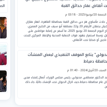
ت أنقاض عقار حدائق القبة
الحق
لجمعة 20/يونيو/2025 - 03:18 م
حادث مأساوي هز حي حدائق القبة بمحافظة القاهرة، انهار عقاران
سكنيان يحملان الأرقام 20 و22 بمنطقة أبو سيف من الخليج المصري،
صباح اليوم الجمعة 20 يونيو 2025، ما أسفر عن إصابة مواطنين على
قل، وسط استمرار جهود قوات الحماية المدنية والإنقاذ المركزي للبحث
ناجين أو ضحايا تحت الأنقاض.
دبولي" يتابع الموقف التنفيذي لبعض المنشآت
حافظة دمياط
لسبت 20/أبريل/2024 - 01:40 م
د الدكتور مصطفى مدبولي، رئيس مجلس الوزراء، أعمال إنشاء مبنى
ان عام محافظة دمياط.حيث لازال الديوان تحت الإنشاء حاليًا، جاء ذلك
ن