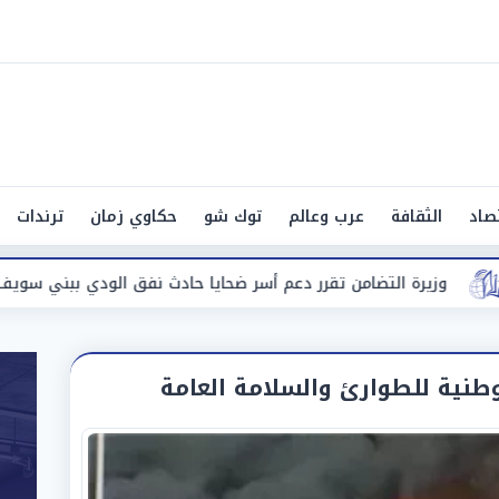
صاد
الثقافة
عرب وعالم
توك شو
حكاوي زمان
ترندات
تضامن تقرر دعم أسر ضحايا حادث نفق الودي ببني سويف
حادث 
طنية للطوارئ والسلامة العامة