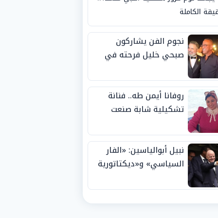
يقة الكاملة
نجوم الفن يشاركون
صبحي خليل فرحته في
حفل زفاف ابنته
روفانا أيمن طه.. فنانة
تشكيلية شابة صنعت
اسمها بالإبداع وحصدت
الجوائز منذ الصغر
نبيل أبوالياسين: «الفار
السياسي» و«ديكتاتورية
الميم» يدفنان «نزاهة
الفيفا».. وإقالة
«إنفانتينو» باتت حتمية