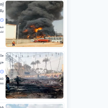
با
ا
شهد
نشو
«ا
«ب
ا
تلق
بنش
مح