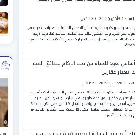
لسبت 04/أكتوبر/2025 - 11:30 ص
استجابة سريعة ومباشرة لتقارير الأحوال المائية والتغيرات الأخيرة في
وب نهر النيل، وجه الدكتور خالد عبد الحليم، محافظ قنا، برفع درجة
ستعداد القصوى وتفعيل خطط الطوارئ بجميع الأجهزة التنفيذية في
حافظة.
 أنفاس تعود للحياة من تحت الركام بحدائق القبة
 انهيار عقارين
لجمعة 20/يونيو/2025 - 03:39 م
ت منطقة حدائق القبة بالقاهرة صباح اليوم الجمعة، حادث مأساوي
هيار عقارين مكونين من عدة طوابق في شارع أبو سيف من الخليج
المصري، أسفر عن وفاة شخص واحد وانتشال 9 ناجين حتى الآن، بينما لا
ل قوات الحماية المدنية تواصل جهودها للبحث تحت الأنقاض للتأكد من
 وجود ضحايا آخرين.
اذ بأعجوبة.. الحماية المدنية تستخرج ناجيين من
هل 