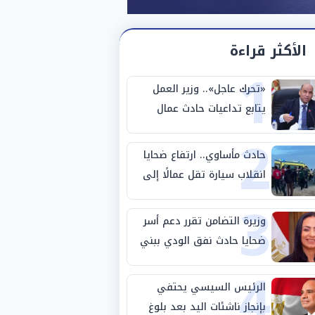
الأكثر قراءة
1
«تحرك عاجل».. وزير العمل
يتابع تداعيات حادث عمال
2
طريق بني سويف الصحراوي
حادث مأساوي.. ارتفاع ضحايا
انقلاب سيارة تقل عمالًا إلى
3
14 شخصًا
وزيرة التضامن تقرر دعم أسر
ضحايا حادث نفق الودي ببني
4
سويف
الرئيس السيسي يحتفي
بإنجاز ناشئات اليد بعد بلوغ