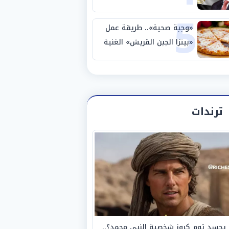
5
نصف نهائي كأس العالم
«وجبة صحية».. طريقة عمل
«بيتزا الجبن القريش» الغنية
بالبروتين
ترندات
يجسد توم كروز شخصية النبي محمد؟..