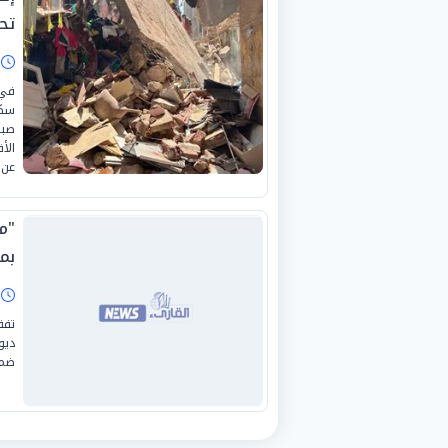
تح
ا
في 
الأ
عن 
"م
بم
ا
تفق
ديو
ضم