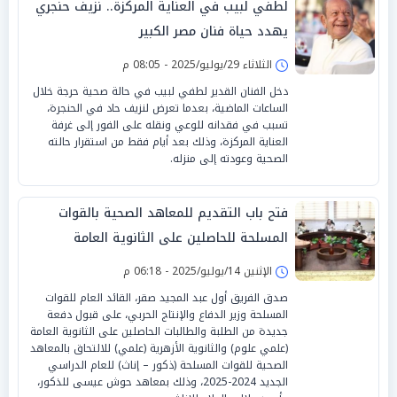
لطفي لبيب في العناية المركزة.. نزيف حنجري
يهدد حياة فنان مصر الكبير
الثلاثاء 29/يوليو/2025 - 08:05 م
دخل الفنان القدير لطفي لبيب في حالة صحية حرجة خلال
الساعات الماضية، بعدما تعرض لنزيف حاد في الحنجرة،
تسبب في فقدانه للوعي ونقله على الفور إلى غرفة
العناية المركزة، وذلك بعد أيام فقط من استقرار حالته
الصحية وعودته إلى منزله.
فتح باب التقديم للمعاهد الصحية بالقوات
المسلحة للحاصلين على الثانوية العامة
والأزهرية
الإثنين 14/يوليو/2025 - 06:18 م
صدق الفريق أول عبد المجيد صقر، القائد العام للقوات
المسلحة وزير الدفاع والإنتاج الحربي، على قبول دفعة
جديدة من الطلبة والطالبات الحاصلين على الثانوية العامة
(علمي علوم) والثانوية الأزهرية (علمي) للالتحاق بالمعاهد
الصحية للقوات المسلحة (ذكور – إناث) للعام الدراسي
الجديد 2024-2025، وذلك بمعاهد حوش عيسى للذكور،