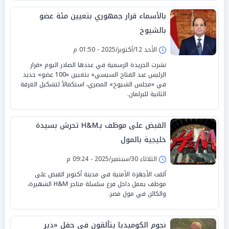
بالأسماء قرار جمهوري بتعيين مئة عضو
بالشيوخ
الأحد 12/أكتوبر/2025 - 01:50 م
نشرت الجريدة الرسمية في عددها الصادر اليوم «قرار
الرئيس عبد الفتاح السيسي» بتعيين «100 عضو» جديد
في «مجلس الشيوخ» المصري، استكمالاً لتشكيل الغرفة
الثانية للبرلمان.
القبض على موظف بـH&M تحرش بسيدة
خليجية بالمول
الثلاثاء 30/سبتمبر/2025 - 09:24 م
ألقت الأجهزة الأمنية في مدينة أكتوبر القبض على
موظف يعمل داخل فرع سلسلة متاجر H&M الشهيرة،
والكائن في مول مصر.
نجوم الكوميديا يتألقون في حفل «دير