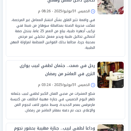
تحاليل داخل معمل وهمي
الخميس 31/يوليو/2025 - 08:26 م
في واقعة تثير القلق بشأن انتشار المعامل غير المرخصة،
تمكنت مديرية الصحة بمحافظة سوهاج من ضبط فني
تركيب أجهزة طبية، يبلغ من العمر 25 عاما، ينتحل صفة
أخصائي تحاليل طبية ويدير معمل تحليلي غير مرخص
بمدينة جرجا، مخالفا بذلك القوانين المنظمة لمزاولة المهن
الطبية.
رحل في صمت.. جثمان لطفي لبيب يوارى
الثرى في العاشر من رمضان
الخميس 31/يوليو/2025 - 03:24 م
شيّع العشرات من محبي الفنان الكبير لطفي لبيب جثمانه
ظهر اليوم الخميس، في جنازة مهيبة انطلقت من كنيسة
مارمرقس بمصر الجديدة، وسط حضور لافت لنجوم الفن
والإعلام، حيث تم دفنه بمقابر العاشر من رمضان.
وداعا لطفي لبيب.. جنازة مهيبة بحضور نجوم