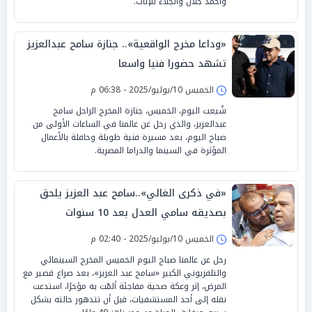
وأحمد جلال والجلاء للإناث.
«وداعا مخرج الواقعية».. جنازة سامح عبدالعزيز
تشهد حضورا فنيا واسعا
الخميس 10/يوليو/2025 - 06:38 م
شُيعت اليوم، الخميس، جنازة المخرج الراحل سامح
عبدالعزيز، والذي رحل عن عالمنا في الساعات الأولى من
صباح اليوم، بعد مسيرة فنية طويلة وحافلة بالأعمال
المؤثرة في السينما والدراما المصرية.
«في ذكرى الغالي»..سامح عبد العزيز يلحق
بصديقه سامي العدل بعد 10 سنوات
الخميس 10/يوليو/2025 - 02:40 م
رحل عن عالمنا صباح اليوم الخميس المخرج السينمائي
والتلفزيوني الكبير «سامح عبد العزيز»، بعد صراع قصير مع
المرض، إثر وعكة صحية مفاجئة ألمّت به مؤخرًا، استدعت
نقله إلى أحد المستشفيات، قبل أن تتدهور حالته بشكل