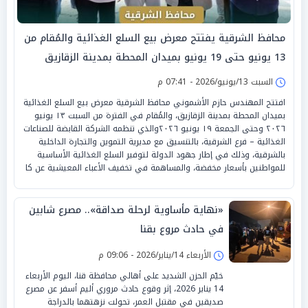
محافظ الشرقية يفتتح معرض بيع السلع الغذائية والمُقام من
13 يونيو حتى 19 يونيو بميدان المحطة بمدينة الزقازيق
السبت 13/يونيو/2026 - 07:41 م
افتتح المهندس حازم الأشموني محافظ الشرقية معرض بيع السلع الغذائية
بميدان المحطة بمدينة الزقازيق، والمُقام في الفترة من السبت ١٣ يونيو
٢٠٢٦ وحتى الجمعة ١٩ يونيو ٢٠٢٦والذي تنظمه الشركة القابضة للصناعات
الغذائية – فرع الشرقية، بالتنسيق مع مديرية التموين والتجارة الداخلية
بالشرقية، وذلك في إطار جهود الدولة لتوفير السلع الغذائية الأساسية
للمواطنين بأسعار مخفضة، والمساهمة في تخفيف الأعباء المعيشية عن كا
«نهاية مأساوية لرحلة صداقة».. مصرع شابين
في حادث مروع بقنا
الأربعاء 14/يناير/2026 - 09:06 م
خيّم الحزن الشديد على أهالي محافظة قنا، اليوم الأربعاء
14 يناير 2026، إثر وقوع حادث مروري أليم أسفر عن مصرع
صديقين في مقتبل العمر، تحولت نزهتهما بالدراجة