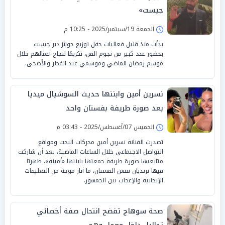
جيست»
الجمعة 19/سبتمبر/2025 - 10:25 م
بدأت منذ قليل فعاليات حفل توزيع جوائز دير جيست
بحضور عدد كبير من نجوم الفن، تكريمًا لنجاح أعمالهم خلال
موسم رمضان الماضي وموسمي عيد الفطر والأضحى.
نسرين أمين وابنتها حديث السوشيال ميديا
بعد صورة طريفة بفستان واحد
الخميس 07/أغسطس/2025 - 03:43 م
تصدرت الفنانة نسرين أمين محركات البحث ومواقع
التواصل الاجتماعي خلال الساعات الماضية، بعد أن شاركت
متابعيها صورة طريفة جمعتها بابنتها «أمينة»، ظهرتا
فيها ترتديان نفس الفستان، ما أثار موجة من التعليقات
الإيجابية والإعجاب بين الجمهور.
صحة سوهاج تفضح انتحال صفة أخصائي