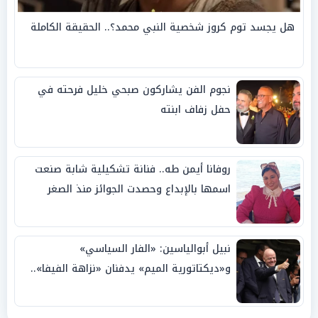
هل يجسد توم كروز شخصية النبي محمد؟.. الحقيقة الكاملة
نجوم الفن يشاركون صبحي خليل فرحته في
حفل زفاف ابنته
روفانا أيمن طه.. فنانة تشكيلية شابة صنعت
اسمها بالإبداع وحصدت الجوائز منذ الصغر
نبيل أبوالياسين: «الفار السياسي»
و«ديكتاتورية الميم» يدفنان «نزاهة الفيفا»..
وإقالة «إنفانتينو» باتت حتمية