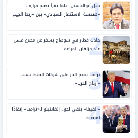
1
نبيل أبوالياسين: «لما تقرأ يصبح قرار»..
«هندسة الاستثمار السيادي» بين «ربط الجيب
بالوطن» و«سيادة الكلمة»
2
حادث قطار في سوهاج يسفر عن مصرع مسن
عند مزلقان المراغة
3
ترامب يفتح النار على شركات النفط بسبب
«أرباح الحرب»
4
«الفيفا» ينفي لجوء إنفانتينو لـ«ترامب» إنقاذًا
لمنصبه