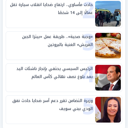
2
حادث مأساوي.. ارتفاع ضحايا انقلاب سيارة تقل
عمالًا إلى 14 شخصًا
3
«وجبة صحية».. طريقة عمل «بيتزا الجبن
القريش» الغنية بالبروتين
4
الرئيس السيسي يحتفي بإنجاز ناشئات اليد
بعد بلوغ نصف نهائي كأس العالم
5
وزيرة التضامن تقرر دعم أسر ضحايا حادث نفق
الودي ببني سويف