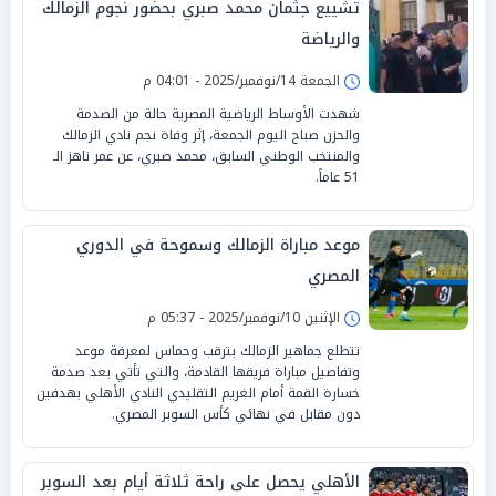
تشييع جثمان محمد صبري بحضور نجوم الزمالك
والرياضة
الجمعة 14/نوفمبر/2025 - 04:01 م
شهدت الأوساط الرياضية المصرية حالة من الصدمة
والحزن صباح اليوم الجمعة، إثر وفاة نجم نادي الزمالك
والمنتخب الوطني السابق، محمد صبري، عن عمر ناهز الـ
51 عاماً.
موعد مباراة الزمالك وسموحة في الدوري
المصري
الإثنين 10/نوفمبر/2025 - 05:37 م
تتطلع جماهير الزمالك بترقب وحماس لمعرفة موعد
وتفاصيل مباراة فريقها القادمة، والتي تأتي بعد صدمة
خسارة القمة أمام الغريم التقليدي النادي الأهلي بهدفين
دون مقابل في نهائي كأس السوبر المصري.
الأهلي يحصل على راحة ثلاثة أيام بعد السوبر