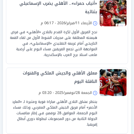
«أنياب حمراء».. الأهلي يضرب الإسماعيلي
بثنائية
الأربعاء 11/فبراير/2026 - 06:17 م
نجح الفريق الأول لكرة القدم بالنادي «الأهلي» في فرض
هيمنته المطلقة على مجريات الشوط الأول من لقاء القمة
التاريخي أمام غريمه التقليدي «الإسماعيلي»، في
المواجهة التي تجمع الفريقين مساء اليوم على أرضية
ملعب استاد برج العرب بالإسكندرية.
معلق الأهلي والجيش الملكي والقنوات
الناقلة اليوم
الجمعة 28/نوفمبر/2025 - 03:20 م
ينتظر عشاق النادي الأهلي مباراة قوية ومثيرة لـ «المارد
الأحمر» أمام فريق الجيش الملكي المغربي، وذلك مساء
اليوم الجمعة، الموافق 28 نوفمبر، في إطار منافسات
الجولة الثانية من دور المجموعات لبطولة دوري أبطال
إفريقيا.