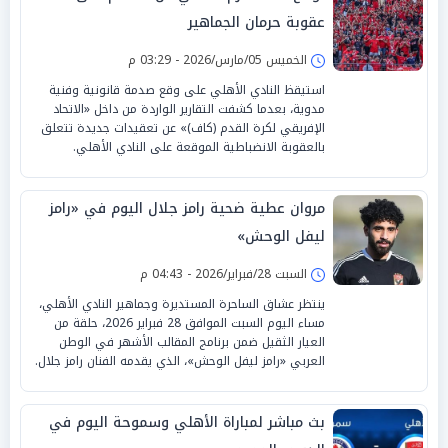
عقوبة حرمان الجماهير
الخميس 05/مارس/2026 - 03:29 م
استيقظ النادي الأهلي على وقع صدمة قانونية وفنية
مدوية، بعدما كشفت التقارير الواردة من داخل «الاتحاد
الإفريقي لكرة القدم (كاف)» عن تعقيدات جديدة تتعلق
بالعقوبة الانضباطية الموقعة على النادي الأهلي.
مروان عطية ضحية رامز جلال اليوم في «رامز
ليفل الوحش»
السبت 28/فبراير/2026 - 04:43 م
ينتظر عشاق الساحرة المستديرة وجماهير النادي الأهلي،
مساء اليوم السبت الموافق 28 فبراير 2026، حلقة من
العيار الثقيل ضمن برنامج المقالب الأشهر في الوطن
العربي «رامز ليفل الوحش»، الذي يقدمه الفنان رامز جلال.
بث مباشر لمباراة الأهلي وسموحة اليوم في