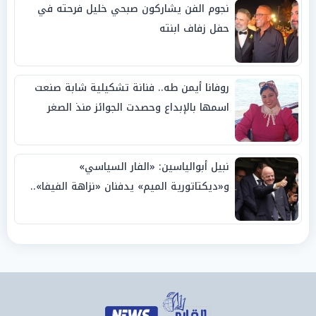
نجوم الفن يشاركون صبحي خليل فرحته في
حفل زفاف ابنته
روفانا أيمن طه.. فنانة تشكيلية شابة صنعت
اسمها بالإبداع وحصدت الجوائز منذ الصغر
نبيل أبوالياسين: «الفار السياسي»
و«ديكتاتورية الميم» يدفنان «نزاهة الفيفا»..
وإقالة «إنفانتينو» باتت حتمية