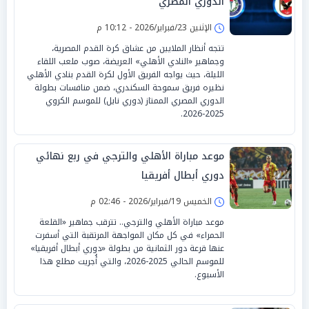
الدوري المصري
الإثنين 23/فبراير/2026 - 10:12 م
تتجه أنظار الملايين من عشاق كرة القدم المصرية،
وجماهير «النادي الأهلي» العريضة، صوب ملعب اللقاء
الليلة، حيث يواجه الفريق الأول لكرة القدم بنادي الأهلي
نظيره فريق سموحة السكندري، ضمن منافسات بطولة
الدوري المصري الممتاز (دوري نايل) للموسم الكروي
2025-2026.
موعد مباراة الأهلي والترجي في ربع نهائي
دوري أبطال أفريقيا
الخميس 19/فبراير/2026 - 02:46 م
موعد مباراة الأهلي والترجي.. تترقب جماهير «القلعة
الحمراء» في كل مكان المواجهة المرتقبة التي أسفرت
عنها قرعة دور الثمانية من بطولة «دوري أبطال أفريقيا»
للموسم الحالي 2025-2026، والتي أُجريت مطلع هذا
الأسبوع.