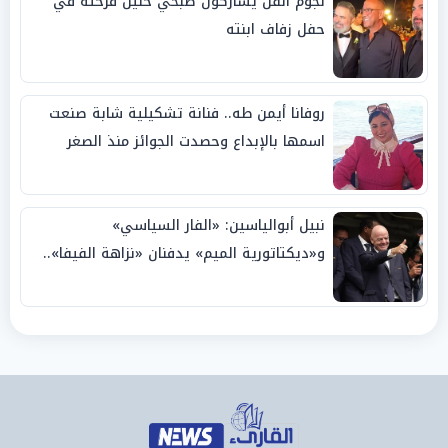
نجوم الفن يشاركون صبحي خليل فرحته في
حفل زفاف ابنته
روفانا أيمن طه.. فنانة تشكيلية شابة صنعت
اسمها بالإبداع وحصدت الجوائز منذ الصغر
نبيل أبوالياسين: «الفار السياسي»
و«ديكتاتورية الميم» يدفنان «نزاهة الفيفا»..
وإقالة «إنفانتينو» باتت حتمية