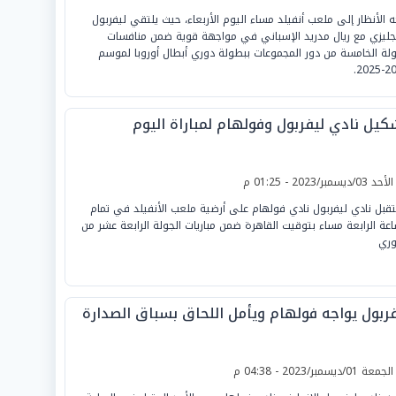
ه الأنظار إلى ملعب أنفيلد مساء اليوم الأربعاء، حيث يلتقي ليفربول
نجليزي مع ريال مدريد الإسباني في مواجهة قوية ضمن منافسات
ولة الخامسة من دور المجموعات ببطولة دوري أبطال أوروبا لموسم
2024
كيل نادي ليفربول وفولهام لمباراة اليوم
لأحد 03/ديسمبر/2023 - 01:25 م
قبل نادي ليفربول نادي فولهام على أرضية ملعب الأنفيلد في تمام
اعة الرابعة مساء بتوقيت القاهرة ضمن مباريات الجولة الرابعة عشر من
وري
فربول يواجه فولهام ويأمل اللحاق بسباق الصدارة
لجمعة 01/ديسمبر/2023 - 04:38 م