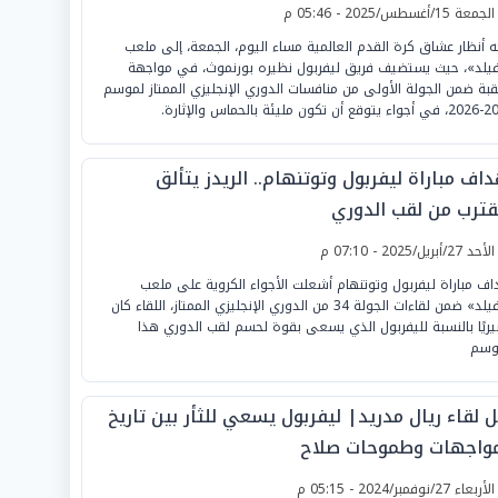
لجمعة 15/أغسطس/2025 - 05:46 م
ه أنظار عشاق كرة القدم العالمية مساء اليوم، الجمعة، إلى ملعب
فيلد»، حيث يستضيف فريق ليفربول نظيره بورنموث، في مواجهة
قبة ضمن الجولة الأولى من منافسات الدوري الإنجليزي الممتاز لموسم
ون مليئة بالحماس والإثارة.
اف مباراة ليفربول وتوتنهام.. الريدز يتألق
قترب من لقب الدوري
لأحد 27/أبريل/2025 - 07:10 م
اف مباراة ليفربول وتوتنهام أشعلت الأجواء الكروية على ملعب
«أنفيلد» ضمن لقاءات الجولة 34 من الدوري الإنجليزي الممتاز، اللقاء كان
ريًا بالنسبة لليفربول الذي يسعى بقوة لحسم لقب الدوري هذا
وسم
 لقاء ريال مدريد| ليفربول يسعي للثأر بين تاريخ
مواجهات وطموحات صلاح
لأربعاء 27/نوفمبر/2024 - 05:15 م