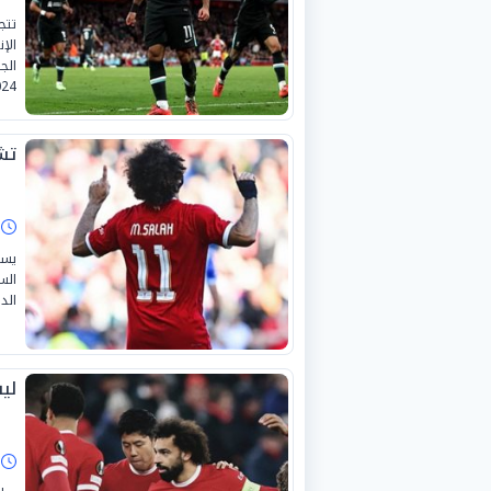
تتج
الإ
الج
-2025.
تش
ا
يست
الس
الد
لي
ا