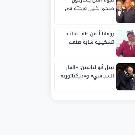
صبحي خليل فرحته في
حفل زفاف ابنته
روفانا أيمن طه.. فنانة
تشكيلية شابة صنعت
اسمها بالإبداع وحصدت
الجوائز منذ الصغر
نبيل أبوالياسين: «الفار
السياسي» و«ديكتاتورية
الميم» يدفنان «نزاهة
الفيفا».. وإقالة
«إنفانتينو» باتت حتمية