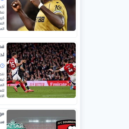
أكد
تعا
كري
الم
قم
لح
ا
تتج
ليف
الم
للم
الا
موع
سه