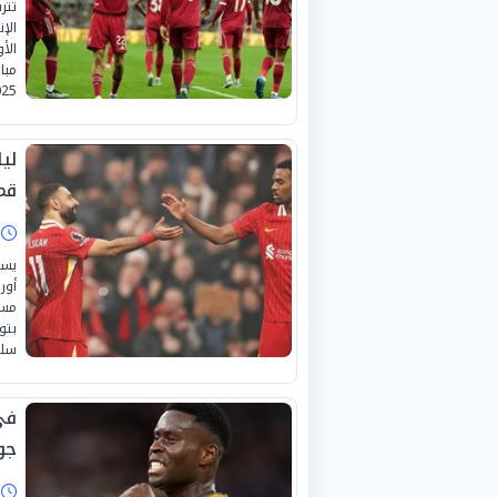
تتر
الإ
2025. ليفربول يستضيف أتلتي
لي
قمة
ا
يست
مسا
بتو
سلو
فى
جو
ا