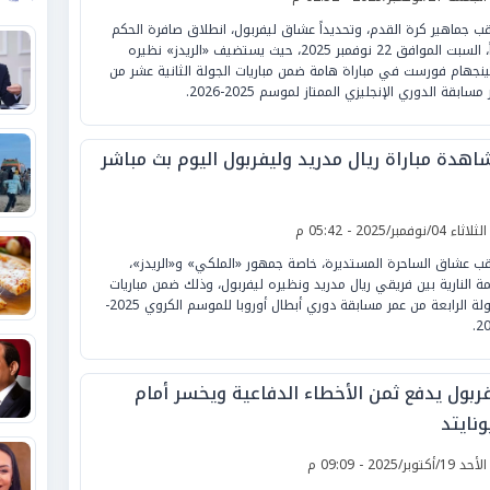
قب جماهير كرة القدم، وتحديداً عشاق ليفربول، انطلاق صافرة الحكم
غداً، السبت الموافق 22 نوفمبر 2025، حيث يستضيف «الريدز» نظيره
ينجهام فورست في مباراة هامة ضمن مباريات الجولة الثانية عشر من
مسابقة الدوري الإنجليزي الممتاز لموسم 2025-2026.
اهدة مباراة ريال مدريد وليفربول اليوم بث مباشر
لثلاثاء 04/نوفمبر/2025 - 05:42 م
قب عشاق الساحرة المستديرة، خاصة جمهور «الملكي» و«الريدز»،
مة النارية بين فريقي ريال مدريد ونظيره ليفربول، وذلك ضمن مباريات
الجولة الرابعة من عمر مسابقة دوري أبطال أوروبا للموسم الكروي 2025-
20
فربول يدفع ثمن الأخطاء الدفاعية ويخسر أمام
ونايتد
لأحد 19/أكتوبر/2025 - 09:09 م