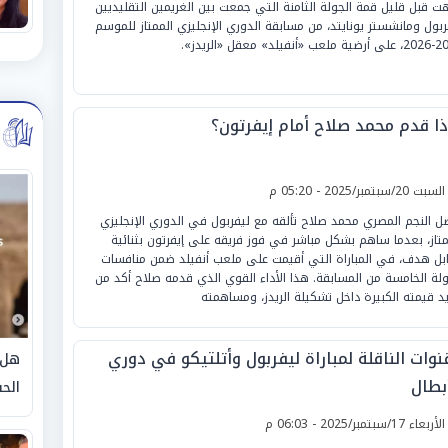
هت قبل قليل قمة الجولة الثامنة التي جمعت بين الغريمين التقليديين
ربول ومانشستر يونايتد، من مسابقة الدوري الإنجليزي الممتاز للموسم
أنفيلد» معقل «الريدز».
ذا قدم محمد صلاح أمام إيفرتون؟
لسبت 20/سبتمبر/2025 - 05:20 م
ل النجم المصري محمد صلاح تألقه مع ليفربول في الدوري الإنجليزي
متاز، بعدما ساهم بشكل مباشر في فوز فريقه على إيفرتون بثنائية
بل هدف، في المباراة التي أقيمت على ملعب أنفيلد ضمن منافسات
ولة الخامسة من المسابقة. هذا الأداء القوي الذي قدمه صلاح أكد من
د قيمته الكبيرة داخل تشكيلة الريدز، ومساهمته
نوات الناقلة لمباراة ليفربول وأتلتيكو في دوري
هل 
بطال
الحق
لأربعاء 17/سبتمبر/2025 - 06:03 م