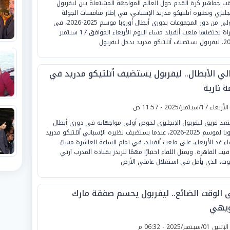
قب جماهير كرة القدم حول العالم المواجهة المشتعلة بين ليفربول
نجليزي ونظيره أتلتيكو مدريد الإسباني، في إطار منافسات الجولة
الأولى من دور المجموعات بدوري أبطال أوروبا موسم 2025-2026، في
مباراة يحتضنها ملعب أنفيلد مساء اليوم الأربعاء الموافق 17 سبتمبر
كو مدريد يدخل ليفربول
الي الأبطال.. ليفربول يستضيف أتلتيكو مدريد في
 نارية
لأربعاء 17/سبتمبر/2025 - 11:57 ص
عد فريق ليفربول الإنجليزي لخوض أولى مواجهاته في دوري أبطال
أوروبا لموسم 2025-2026، عندما يستضيف نظيره الإسباني أتلتيكو مدريد
ء غد الأربعاء، على ملعب أنفيلد، في تمام الساعة العاشرة مساءً
قيت القاهرة. ويمثل اللقاء اختبارًا مهمًا للريدز بقيادة المدرب آرني
ت، الذي يأمل في استغلال عاملي الأرض
 الوقت الضائع.. ليفربول يحسم صفقة مارك
يهي
لإثنين 01/سبتمبر/2025 - 06:32 م