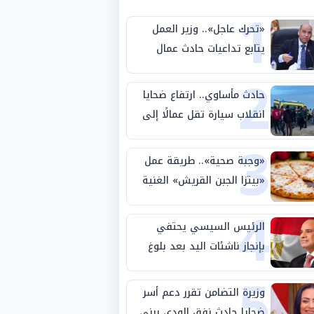
1
«تحرك عاجل».. وزير العمل
يتابع تداعيات حادث عمال
2
طريق بني سويف الصحراوي
حادث مأساوي.. ارتفاع ضحايا
انقلاب سيارة تقل عمالًا إلى
3
14 شخصًا
«وجبة صحية».. طريقة عمل
«بيتزا الجبن القريش» الغنية
4
بالبروتين
الرئيس السيسي يحتفي
بإنجاز ناشئات اليد بعد بلوغ
5
نصف نهائي كأس العالم
وزيرة التضامن تقرر دعم أسر
ضحايا حادث نفق الودي ببني