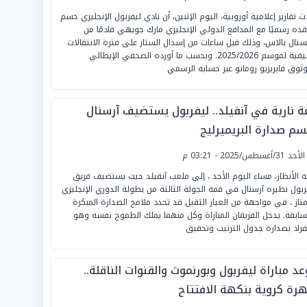
ت تقارير إعلامية أوروبية، اليوم الإثنين، أن نادي ليفربول الإنجليزي حسم
قده رسميًا مع المدافع الدولي الإنجليزي مارك جويهي قادمًا من
ستال بالاس، وذلك قبل ساعات من إسدال الستار على فترة الانتقالات
الصيفية لموسم 2025/2026. وبحسب ما أورده الصحفي الإيطالي
وثوق فابريزيو رومانو عبر حسابه الرسمي
ة نارية في آنفيلد.. ليفربول يستضيف آرسنال
سم صدارة البريميرليج
لأحد 31/أغسطس/2025 - 03:21 م
ه الأنظار، مساء اليوم الأحد ، إلى ملعب آنفيلد حيث يستضيف فريق
ربول نظيره آرسنال في قمة الجولة الثالثة من بطولة الدوري الإنجليزي
متاز ، في مواجهة من العيار الثقيل قد تحدد ملامح الصدارة المبكرة
سابقة. يدخل الفريقان المباراة وكل منهما يملك الطموح نفسه وهو
نفراد بصدارة جدول الترتيب وتحقيق
د مباراة ليفربول وبورنموث والقنوات الناقلة..
رة كروية بنكهة الافتتاح