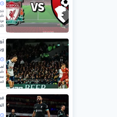
ا
تتج
«أن
مرت
2025-2026، في أجواء يتوقع أن تك
أهد
وي
ا
أهد
مصي
الم
قبل
ال
ا