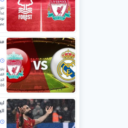
تتر
نوت
عمر 
مش
ا
يتر
الق
26.
لي
الي
ا