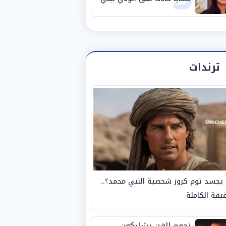
سويف
ترندات
يجسد توم كروز شخصية النبي محمد؟..
يقة الكاملة
نجوم الفن يشاركون