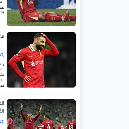
انت
ليف
2025-2026، على أرضية ملعب «
ما
ا
واص
الم
مقا
الج
جدي
الق
الأ
ا