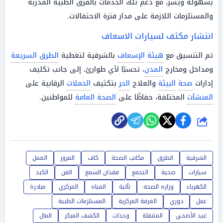
بسهولة ويسر، مع دعم تلك الخدمات بالفرق الطبية المدربة
والمستلزمات اللازمة على مدار فترة الاحتفالات.
انتشار مكثف لسيارات الاسعاف
تم التنسيق مع
هيئة
الإسعاف
بالشرقية لتغطية
الطرق السريعة
ومداخل ومخارج
المدن
، تحسبًا لأي طوارئ، إلى جانب تكليف
إدارات
صحة
البيئة
والعلاج
الحر
بتكثيف
الحملات
الرقابية على
المنشآت
المختلفة، حفاظًا على
الصحة العامة
للمواطنين.
شارك
الشرقية
الطرق
مكاتب الصحة
كاف
المرور
العمل
سيارات
صحية
التجمع
فقدان السمع
الفن
الكبد
الكهرباء
وزاره الصحه
تألية
المياه
المركزي
مبادرة
عمل
دوري
الغرفة المركزية
المستلزمات الطبية
عيد الأضحي
المتنقلة
وحدات
الكشف المبكر
المال