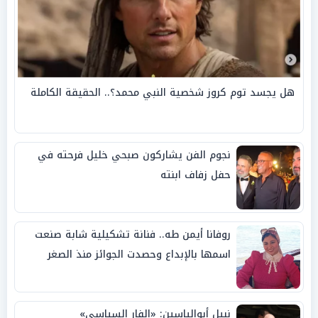
هل يجسد توم كروز شخصية النبي محمد؟.. الحقيقة الكاملة
نجوم الفن يشاركون صبحي خليل فرحته في
حفل زفاف ابنته
روفانا أيمن طه.. فنانة تشكيلية شابة صنعت
اسمها بالإبداع وحصدت الجوائز منذ الصغر
نبيل أبوالياسين: «الفار السياسي»