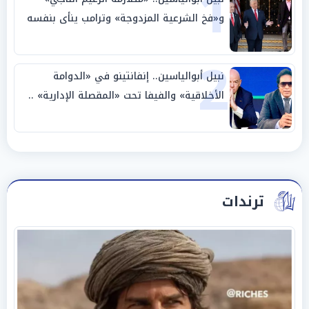
1
و«فخ الشرعية المزدوجة» وترامب ينأى بنفسه
وحليفه في «ميتم استراتيجي»
2
نبيل أبوالياسين.. إنفانتينو في «الدوامة
الأخلاقية» والفيفا تحت «المقصلة الإدارية» ..
«عبادة العرش وجنازة المصداقية»
ترندات