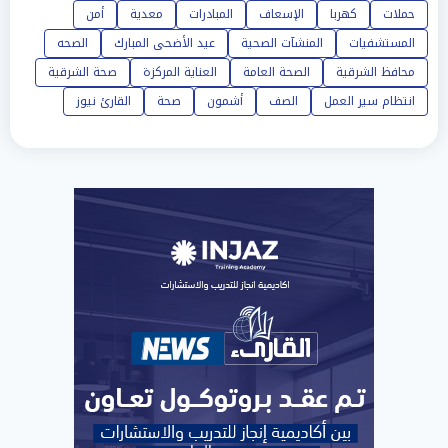
حملات
كهربا
الإسعاف
المبادرات
معدية
أمن
المستشفيات
المنشآت الصحية
عيد الأضحى المبارك
الصحه
محافظ الشرقية
الصحة العامة
العناية المركزة
صحة الشرقية
انتظام سير العمل
الصف
أشمون
صحة
القارئ نيوز