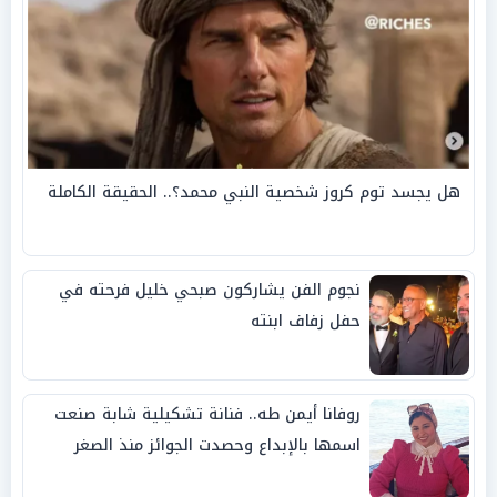
هل يجسد توم كروز شخصية النبي محمد؟.. الحقيقة الكاملة
نجوم الفن يشاركون صبحي خليل فرحته في
حفل زفاف ابنته
روفانا أيمن طه.. فنانة تشكيلية شابة صنعت
اسمها بالإبداع وحصدت الجوائز منذ الصغر