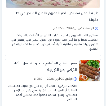
طريقة عمل سلايدر اللحم المفروم بالجبن الشيدر في 15
دقيقة
الجمعة 12/يونيو/2026 - 10:58 م
«سلايدر اللحم المفروم والجبن».. تواجه الكثير من الأمهات والسيدات
العاملات تحدياً يومياً كبيراً بعد العودة من العمل، يتمثل في رغبتهن في
تقديم وجبات مغذية وشاهية لأفراد أسرهن دون قضاء ساعات طويلة في
المطبخ.
«سر المطبخ العثماني».. طريقة عمل الكباب
التركي بخبز التورتيلا
الإثنين 20/أبريل/2026 - 05:21 م
«الكباب التركي».. تبحث كل ربة منزل مع اقتراب المناسبات
العائلية أو العزومات عن طبق رئيسي يخرج عن الإطار
التقليدي، ويمنح المائدة مظهراً جذاباً يضاهي أفخم
المطاعم.