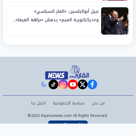
نبيل أبوالياسين: «الفار السياسي»
و«ديكتاتورية الميم» يدفنان «نزاهة الفيفا»..
وإقالة «إنفانتينو» باتت حتمية
instagram
tiktok
youtube
twitter
facebook
من نحن
سياسة الخصوصية
اتصل بنا
©2024 elqareanews.com All Rights Reserved.
Powered by