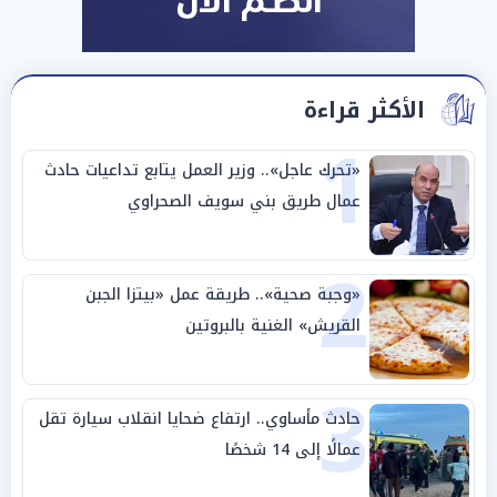
الأكثر قراءة
1
«تحرك عاجل».. وزير العمل يتابع تداعيات حادث
عمال طريق بني سويف الصحراوي
2
«وجبة صحية».. طريقة عمل «بيتزا الجبن
القريش» الغنية بالبروتين
3
حادث مأساوي.. ارتفاع ضحايا انقلاب سيارة تقل
عمالًا إلى 14 شخصًا