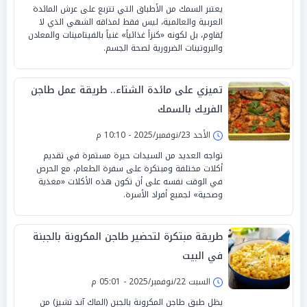
يعتبر السمك من الأطباق التي تتربع على عرش المائدة
العربية والعالمية، ليس فقط لمذاقه الشهي الذي لا
يُقاوم، بل لكونه «كنزاً غذائياً» غنياً بالفيتامينات والمعادن
والبروتينات الضرورية لصحة الجسم.
تميزي على مائدة الشتاء.. طريقة عمل طاجن
الفريك بالسمك
الأحد 23/نوفمبر/2025 - 10:10 م
تواجه العديد من السيدات حيرة مستمرة في تقديم
أكلات مختلفة ومبتكرة على سفرة الطعام، مع الحرص
في الوقت نفسه على أن تكون هذه الأكلات «مغذية
وصحية» لجميع أفراد الأسرة.
طريقة مبتكرة لتحضير طاجن المكرونة بالجبنة
في البيت
السبت 22/نوفمبر/2025 - 05:01 م
يظل طبق طاجن المكرونة بالجبن (الماك آند تشيز) من