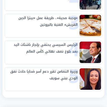
3
«وجبة صحية».. طريقة عمل «بيتزا الجبن
القريش» الغنية بالبروتين
4
الرئيس السيسي يحتفي بإنجاز ناشئات اليد
بعد بلوغ نصف نهائي كأس العالم
5
وزيرة التضامن تقرر دعم أسر ضحايا حادث نفق
الودي ببني سويف