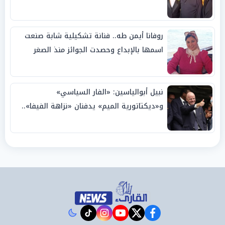
روفانا أيمن طه.. فنانة تشكيلية شابة صنعت
اسمها بالإبداع وحصدت الجوائز منذ الصغر
نبيل أبوالياسين: «الفار السياسي»
و«ديكتاتورية الميم» يدفنان «نزاهة الفيفا»..
وإقالة «إنفانتينو» باتت حتمية
instagram
tiktok
youtube
twitter
facebook