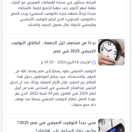
الساعة ستكون في صدارة اهتمامات المصريين مع اقتراب
نهاية شهر أكتوبر حيث يتهيأ الجميع لضبط «الساعة»
مجددًا إيذانًا بانتهاء فترة «التوقيت الصيفي» وبدء العمل
بـ«التوقيت الشتوي» الذي يُعتبر التوقيت الأساسي
والرسمي للدولة خلال فصول الخريف والشتاء.
بدءًا من منتصف ليل الجمعة.. انطلاق التوقيت
الصيفي 2025 في مصر
الأربعاء 16/أبريل/2025 - 01:03 م
التوقيت الصيفي يعود رسميًا إلى مصر وسط حالة من
الترقب والاستعداد، حيث ينتظر المواطنون دخول هذا
النظام حيز التنفيذ خلال الأيام المقبلة، وذلك بعد أن صدق
الرئيس عبدالفتاح السيسي في السادس عشر من أبريل
لعام 2023 على القانون رقم 34 لسنة 2023، الذي يقر
عودة العمل بنظام التوقيت الصيفي رسميًا بعد توقف
دام سبع سنوات.
متى يبدأ التوقيت الصيفي في مصر 2025؟
وكيف تغيّر الساعة على هاتفك؟