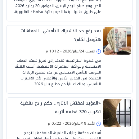
الذي وقع صباح اليوم الإثنين، الموافق 20 يوليو 2026،
على طريق «شبرا - بنها الحر» بدائرة محافظة القليوبية.
بعد رفع حد الاشتراك التأميني.. المعاشات
هتوصل لكام؟
السبت 24/يناير/2026 - 10:12 م
في خطوة استراتيجية تهدف إلى تعزيز شبكة الحماية
الاجتماعية ومواكبة المتغيرات الاقتصادية، أعلنت الهيئة
القومية للتأمين الاجتماعي عن بدء تطبيق الزيادات
الجديدة في الحدين الأدنى والأقصى لأجر الاشتراك
التأميني، وذلك اعتباراً من مطلع يناير 2026.
«المؤبد لمفتش الآثار».. حكم رادع بقضية
تهريب 370 قطعة أثرية
الأحد 18/يناير/2026 - 05:22 م
أسدلت محكمة جنايات القاهرة، المنعقدة بالتجمع
الخامس، الستار على واحدة من أخطر قضايا التعدي على