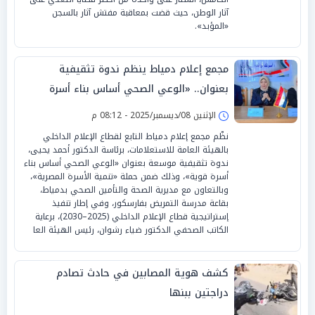
آثار الوطن، حيث قضت بمعاقبة مفتش آثار بالسجن
«المؤبد».
مجمع إعلام دمياط ينظم ندوة تثقيفية
بعنوان.. «الوعي الصحي أساس بناء أسرة
قوية»
الإثنين 08/ديسمبر/2025 - 08:12 م
نظّم مجمع إعلام دمياط التابع لقطاع الإعلام الداخلي
بالهيئة العامة للاستعلامات، برئاسة الدكتور أحمد يحيى،
ندوة تثقيفية موسعة بعنوان «الوعي الصحي أساس بناء
أسرة قوية»، وذلك ضمن حملة «تنمية الأسرة المصرية»،
وبالتعاون مع مديرية الصحة والتأمين الصحي بدمياط،
بقاعة مدرسة التمريض بفارسكور، وفي إطار تنفيذ
إستراتيجية قطاع الإعلام الداخلي (2025–2030)، برعاية
الكاتب الصحفي الدكتور ضياء رشوان، رئيس الهيئة العا
كشف هوية المصابين في حادث تصادم
دراجتين ببنها