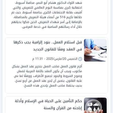
شهد اللواء الدكتور هشام أبو النصر، محافظ أسيوط،
احتفالية كبرى بمناسبة اليوم العالمي للتمريض، والتي
أقيمت بقاعة الاجتماعات الكبرى بجامعة أسيوط، حيث تم
خلالها تكريم 516 من أعضاء هيئة التمريض بالمحافظة،
بالإضافة إلى أسر شهداء التمريض، الذين ضحّوا بحياتهم
خلال أداء رسالتهم السامية في خدمة المرضى.
قبل استلام العمل.. بنود إلزامية يجب ذكرها
في العقد وفقًا للقانون الجديد
الخميس 20/مارس/2025 - 11:31 م
ألزم قانون العمل صاحب العمل بتحرير عقد العمل بشكل
مكتوب، ويجب أن يكون العقد باللغة العربية لضمان
وضوح الشروط والبنود لجميع الأطراف، ووفقًا لما نص
عليه القانون، يتعين أن يُحرر عقد العمل من أربع نسخ،
بحيث يحتفظ صاحب العمل بإحدى هذه النسخ،
حكم التأمين على الحياة في الإسلام وأدلة
إباحته من القرآن والسنة