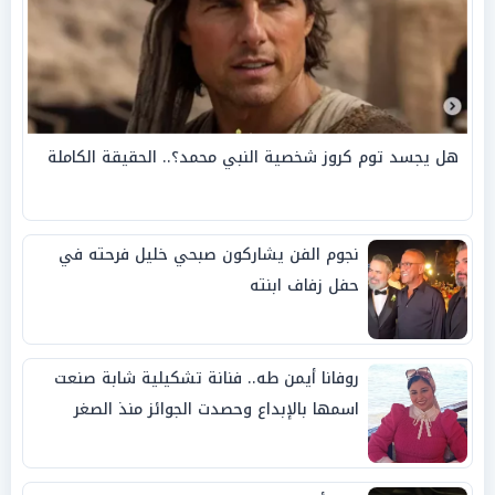
هل يجسد توم كروز شخصية النبي محمد؟.. الحقيقة الكاملة
نجوم الفن يشاركون صبحي خليل فرحته في
حفل زفاف ابنته
روفانا أيمن طه.. فنانة تشكيلية شابة صنعت
اسمها بالإبداع وحصدت الجوائز منذ الصغر