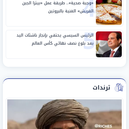
4
«وجبة صحية».. طريقة عمل «بيتزا الجبن
القريش» الغنية بالبروتين
5
الرئيس السيسي يحتفي بإنجاز ناشئات اليد
بعد بلوغ نصف نهائي كأس العالم
ترندات