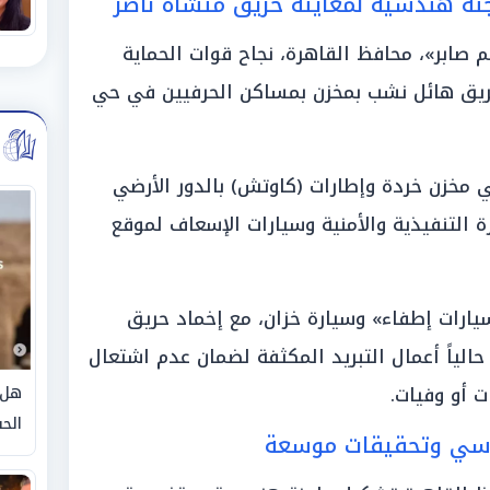
نة هندسية لمعاينة حريق منشأة ناصر
م صابر»، محافظ القاهرة، نجاح قوات الحماية
ريق هائل نشب بمخزن بمساكن الحرفيين في حي
 مخزن خردة وإطارات (كاوتش) بالدور الأرضي
قلت الأجهزة التنفيذية والأمنية وسيارات الإسعاف لموقع
ت محاصرة النيران بواسطة «4 سيارات إطفاء» وسيارة خزان، مع إخماد حريق
حالياً أعمال التبريد المكثفة لضمان عدم اشتعال
ت أو وفيات.
هل 
الحق
دسي وتحقيقات موسعة