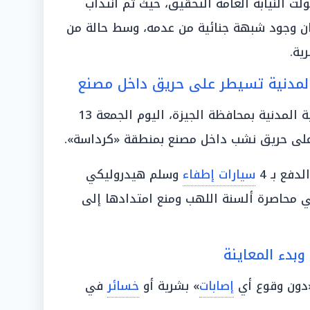
ت النيابة العامة التحقيق، حيث تم انتداب
يان وجود شبهة جنائية من عدمه، وسط حالة من
ية.
المدنية تسيطر على حريق داخل مصنع
في حادث مختلف، تمكن رجال الحماية المدنية بمحافظة الجيزة، اليوم الجمعة 13
دفع بـ 4
سيارات إطفاء
وسلم هيدروليكي
محاصرة ألسنة اللهب ومنع امتدادها إلى
وبدء المعاينة
دون وقوع أي
إصابات
» بشرية أو
خسائر
في