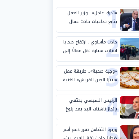
1
«تحرك عاجل».. وزير العمل
يتابع تداعيات حادث عمال
2
طريق بني سويف الصحراوي
حادث مأساوي.. ارتفاع ضحايا
انقلاب سيارة تقل عمالًا إلى
3
14 شخصًا
«وجبة صحية».. طريقة عمل
«بيتزا الجبن القريش» الغنية
4
بالبروتين
الرئيس السيسي يحتفي
بإنجاز ناشئات اليد بعد بلوغ
5
نصف نهائي كأس العالم
وزيرة التضامن تقرر دعم أسر
ضحايا حادث نفق الودي ببني