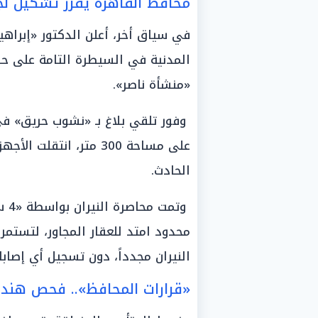
محافظ القاهرة يقرر تشكيل لج
في سياق أخر، أعلن الدكتور «إبراهي
المدنية في السيطرة التامة على ح
«منشأة ناصر».
وفور تلقي بلاغ بـ «نشوب حريق» في
على مساحة 300 متر، انت
الحادث.
وتم
محدود امتد للعقار المجاور، لتستمر 
النيران مجدداً، دون تسجيل أي إصابا
«قرارات المحافظ».. فحص هن