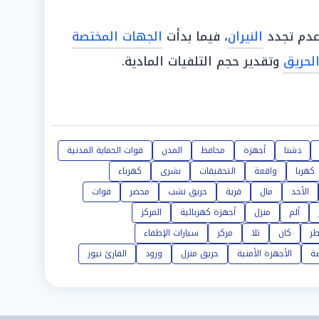
دم تجدد
النيران
، فيما بدأت
الجهات المختصة
لحريق
وتقدير حجم التلفيات المادية.
دشنا
أجهزة
محافظ
المدن
قوات الحماية المدنية
كهربا
واقعة
التحقيقات
بشرى
كهرباء
الأحد
مال
قرية
حريق نشب
محضر
قوات
ألم
منزل
أجهزة كهربائية
المركز
ر
كان
تلا
مركز
سيارات الإطفاء
صة
الأجهزة الأمنية
حريق منزل
ورود
القارئ نيوز