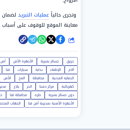
الأرواح.
وتجرى حالياً
عمليات التبريد
لضمان ع
معاينة الموقع للوقوف على أسباب
ا
شارك
حريق
خسائر بشرية
الأجهزة الأمن
أمن
آلام
الإطفاء
بداية
سيارات
قنا
الحمايه المدنية
محافظة
المخ
الأمن
كهربائية
مركز دشنا
الحر
بلاغ
مدير
دون خسائر بشرية
طره
محافظة قنا
خط
الأجهزة الأمنية بمديرية أمن قنا
الجهات المخت