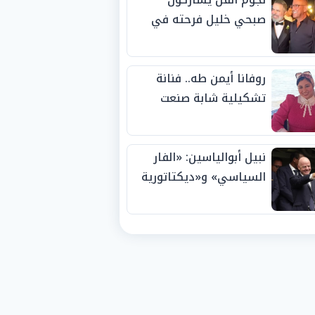
صبحي خليل فرحته في
حفل زفاف ابنته
روفانا أيمن طه.. فنانة
تشكيلية شابة صنعت
اسمها بالإبداع وحصدت
الجوائز منذ الصغر
نبيل أبوالياسين: «الفار
السياسي» و«ديكتاتورية
الميم» يدفنان «نزاهة
الفيفا».. وإقالة
«إنفانتينو» باتت حتمية