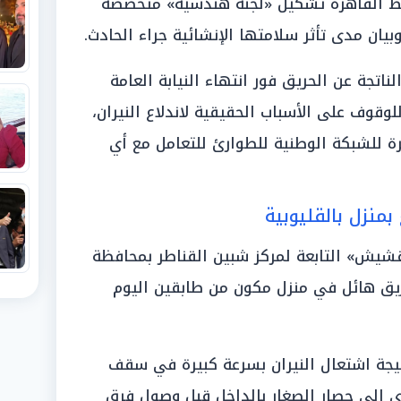
فظ القاهرة تشكيل «لجنة هندسية» متخصصة
وبيان مدى تأثر سلامتها الإنشائية جراء الحادث.
لناتجة عن الحريق فور انتهاء النيابة العامة
لوقوف على الأسباب الحقيقية لاندلاع النيران،
ة للشبكة الوطنية للطوارئ للتعامل مع أي
يش» التابعة لمركز شبين القناطر بمحافظة
 حريق هائل في منزل مكون من طابقين اليوم
عن مصرع 3 أطفال نتيجة اشتعال النيران بسرعة كبيرة في سقف
ى إلى حصار الصغار بالداخل قبل وصول فرق