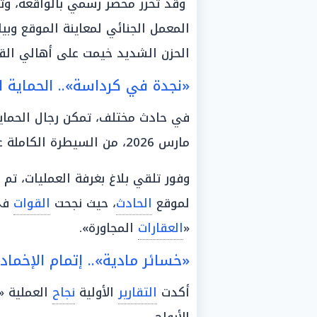
وقد تحرر محضر رسمي بالواقعة، وتول
المعمل الجنائي لمعاينة الموقع وب
الحزن الشديد خيمت على أهالي القر
«نجدة في كرداسة».. الحماية 
مارس 2026، من السيطرة الكاملة على حريق نشب داخل مصنع بمنطقة «كرداسة».
وفور تلقي بلاغ بغرفة العمليات، تم ال
لموقع
الحادث
، حيث نجحت
القوات
في 
«
العقارات
المجاورة».
«خسائر مادية».. إتمام الإخماد 
أكدت
التقارير
الأولية
نجاح
العملية «