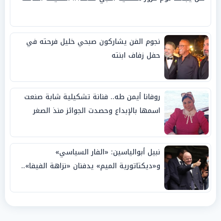
نجوم الفن يشاركون صبحي خليل فرحته في
حفل زفاف ابنته
روفانا أيمن طه.. فنانة تشكيلية شابة صنعت
اسمها بالإبداع وحصدت الجوائز منذ الصغر
نبيل أبوالياسين: «الفار السياسي»
و«ديكتاتورية الميم» يدفنان «نزاهة الفيفا»..
وإقالة «إنفانتينو» باتت حتمية