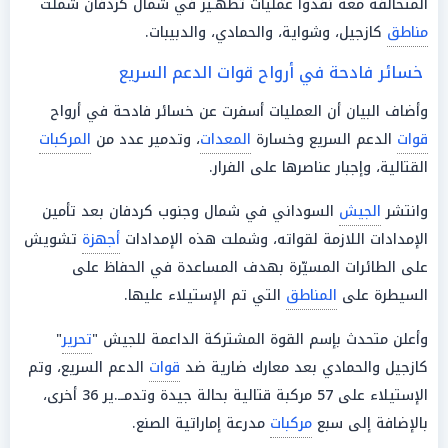
المتحالفة معه نفذوا عمليات تطهـير في شمال كردفان شملت
مناطق
كازجيل، وشواية، والحمادي، والدبيبات.
خسائر فادحة في أرواح قوات الدعم السريع
وأضاف البيان أن العمليات أسفرت عن خسائر فادحة في أرواح
قوات
الدعم السريع وخسارة
المعدات
، وتدمير عدد من
المركبات
القتالية، وإجبار عناصرها على الفرار.
وانتشر
الجيش
السوداني في شمال وجنوب كردفان بعد تأمين
الإمدادات اللازمة لقواته، وشملت هذه الإمدادات
أجهزة
تشويش
على الطائرات المسيّرة بهدف المساعدة في الحفاظ على
السيطرة على
المناطق
التي تم الإستيلاء عليها.
وأعلن متحدث بإسم القوة المشتركة الداعمة للجيش "
تحرير
"
كازجيل والحمادي بعد معارك ضارية ضد
قوات
الدعم السريع، وتم
الإستيلاء على 57 مركبة قتالية بحالة جيدة وتدمــ.ير 36 أخرى،
بالإضافة إلى سبع
مركبات
مدرعة إماراتية الصنع.