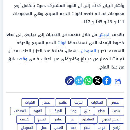
وأشار البيان كذلك إلى أن القوة المشتركة دمرت بالكامل أربع
مجموعات قتـالية تابعة لقوات الدعم السريع، وهي المجموعات
111 و 13 و 145 و 117.
يهدف
الجيش
من خلال تقدمه من الدبيبات إلى ديلينغ، إلى قطع
خطوط الإمداد التي تستخدمها
قوات
الدعم السريع والحركة
الشعبية لتحرير
السودان
- شمال، بقيادة عبد العزيز الحلو، بعد أن
تم فكّ الحصار عن ديلينغ وكادوقلي عبر العباسية في
وقت
سابق
من هذا العام.
شارك
الجيش
الطائرات
الحركة
عناصر
الحصار
القوات
هدف
قطع
دبي
وقت
المركبات
القوة
المعدات
الدعم السريع
المناطق
ضار
عباس
الدعم
الشعب
تراجع
قوات
سكر
دعم
العمل
عمل
السودان