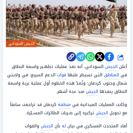
الجيش السوداني
شارك
أعلن
الجيش
السوداني، أنه نفذ عمليات تطهـير واسعة النطاق
في
المناطق
التي تسيطر عليها
قوات
الدعم السريع، في ولايتي
شمال وجنوب كردفان؛ وتُعدّ هذه الخطوة أول عملية برية واسعة
النطاق ينفذها
الجيش
منذ عدة أشهر.
وكانت العمليات الميدانية في
منطقة
كردفان قد تراجعت سابقاً
مع تحويل
الجيش
تركيزه إلى ضـربات الطائرات المسـيّرة.
أفاد المتحدث العسكري في بيان
له
بأن
الجيش
والقوات