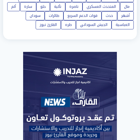
مال
المتحدث العسكري
ناصرة
تألية
حلو
سارة
ألم
أشهر
حدث
قوات الدعم السريع
طائرات
سودان
العباسية
الجيش السوداني
طره
القارئ نيوز