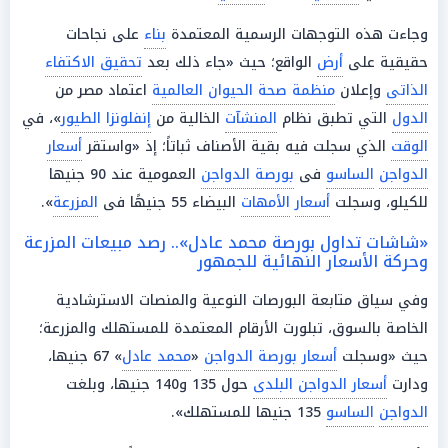
وجاءت هذه التوجهات الرسمية المعتمدة
بناء
على نجاحات
حقيقية على
أرض
الواقع؛ حيث «جاء ذلك بعد
تحقيق الاكتفاء
الذاتى
وإعلان
منظمة صحة الحيوان العالمية
اعتماد مصر من
الدول
التي تطبق نظام
المنشآت
الخالية من
إنفلونزا الطيور
»، في
الوقت
الذي سجلت فيه بقية الأصناف ثباتاً؛ إذ «واستقر
أسعار
الدواجن
الساسو
فى
بورصة الدواجن
العمومية عند 90 جنيها
للكيلو، وسجلت
أسعار
الأمهات
البيضاء 55 جنيهًا فى
المزرعة
».
«شاشات تداول بورصة محمد عادل».. رصد مبيعات المزرعة
وحركة الأسعار النهائية للجمهور
وفي سياق متابعة البورصات النوعية والمنصات الاسترشادية
الخاصة بالسوق، تبلورت الأرقام المعتمدة للمستهلك والمزرعة؛
حيث «وسجلت
أسعار بورصة الدواجن
«
محمد عادل
» 67 جنيها،
ودارت
أسعار الدواجن البلدى
حول 135 و140 جنيها، وبلغت
الدواجن
الساسو
135 جنيها للمستهلك».