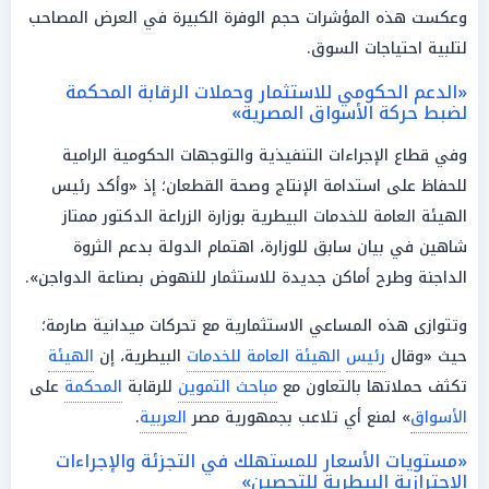
وعكست هذه المؤشرات حجم الوفرة الكبيرة في العرض المصاحب
لتلبية احتياجات السوق.
«الدعم الحكومي للاستثمار وحملات الرقابة المحكمة
لضبط حركة الأسواق المصرية»
وفي قطاع الإجراءات التنفيذية والتوجهات الحكومية الرامية
للحفاظ على استدامة الإنتاج وصحة القطعان؛ إذ «وأكد رئيس
الهيئة العامة للخدمات البيطرية بوزارة الزراعة الدكتور ممتاز
شاهين في بيان سابق للوزارة، اهتمام الدولة بدعم الثروة
الداجنة وطرح أماكن جديدة للاستثمار للنهوض بصناعة الدواجن».
وتتوازى هذه المساعي الاستثمارية مع تحركات ميدانية صارمة؛
حيث «وقال
رئيس
الهيئة العامة للخدمات
البيطرية، إن
الهيئة
تكثف حملاتها بالتعاون مع
مباحث التموين
للرقابة
المحكمة
على
الأسواق
» لمنع أي تلاعب بجمهورية مصر
العربية
.
«مستويات الأسعار للمستهلك في التجزئة والإجراءات
الاحترازية البيطرية للتحصين»