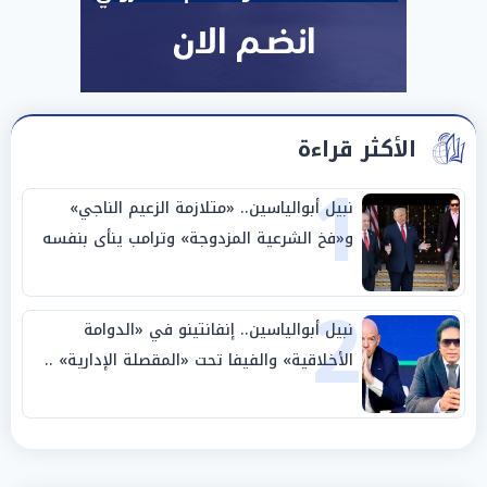
الأكثر قراءة
1
نبيل أبوالياسين.. «متلازمة الزعيم الناجي»
و«فخ الشرعية المزدوجة» وترامب ينأى بنفسه
وحليفه في «ميتم استراتيجي»
2
نبيل أبوالياسين.. إنفانتينو في «الدوامة
الأخلاقية» والفيفا تحت «المقصلة الإدارية» ..
«عبادة العرش وجنازة المصداقية»