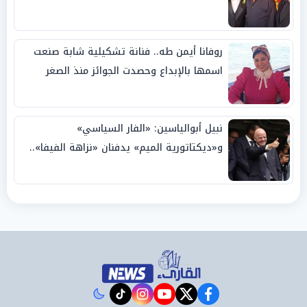
روفانا أيمن طه.. فنانة تشكيلية شابة صنعت
اسمها بالإبداع وحصدت الجوائز منذ الصغر
نبيل أبوالياسين: «الفار السياسي»
و«ديكتاتورية الميم» يدفنان «نزاهة الفيفا»..
وإقالة «إنفانتينو» باتت حتمية
instagram
tiktok
youtube
twitter
facebook