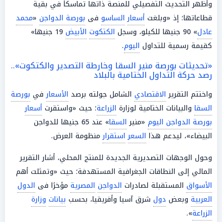
وأظهر التحديث التفصيلي للمنصة ذاتها تماسكاً في بقية
قطاعاتها؛ إذ «وبلغت
أسعار
الساسو
فى
بورصة الدواجن
«
محمد
عادل
» 90 جنيها للكيلو، وسجل
الكتكوت
الأبيض
19 جنيها»
كقيمة رسمية للتداول
اليوم
.
«تحديثات بورصة منير السقا وخارطة التصدير والكتكوت»..
رصد حركة التداول الختامية بالبلاد
واختتم التقرير
الاقتصادي
الشامل جولته برصد
الأسعار
في
بورصة
السقا
والبيانات الختامية لوزارة
الزراعة
؛ حيث «واستقرت
أسعار
بورصة الدواجن اليوم
«منير
السقا
» عند 65 جنيها للدواجن
البيضاء»، ليدعم هذا
السعر
استقرار
منظومة العرض.
وحول الوجهات التصديرية الجديدة للمنتج المحلي، أشار التقرير
المالي إلى النطاقات الجغرافية المستهدفة؛ حيث «وتمثلت أهم
الأسواق
المستقبلة لصادرات
الدواجن
المصرية
مؤخرًا فى
الدول
العربية
وبعض
دول
شرق آسيا وأفريقيا، بحسب
بيانات
وزارة
الزراعة
».