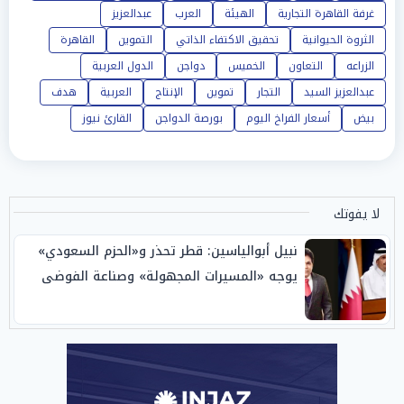
غرفة القاهرة التجارية
الهيئة
العرب
عبدالعزيز
الثروة الحيوانية
تحقيق الاكتفاء الذاتي
التموين
القاهرة
الزراعه
التعاون
الخميس
دواجن
الدول العربية
عبدالعزيز السيد
التجار
تموين
الإنتاج
العربية
هدف
بيض
أسعار الفراخ اليوم
بورصة الدواجن
القارئ نيوز
لا يفوتك
نبيل أبوالياسين: قطر تحذر و«الحزم السعودي»
يوجه «المسيرات المجهولة» وصناعة الفوضى
الإبستنية