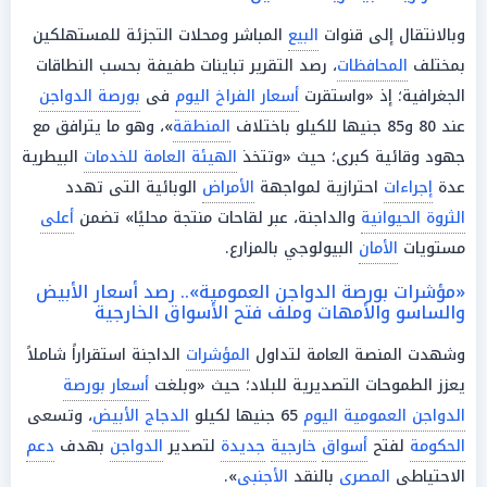
وبالانتقال إلى قنوات
البيع
المباشر ومحلات التجزئة للمستهلكين
بمختلف
المحافظات
، رصد التقرير تباينات طفيفة بحسب النطاقات
الجغرافية؛ إذ «واستقرت
أسعار الفراخ اليوم
فى
بورصة الدواجن
عند 80 و85 جنيها للكيلو باختلاف
المنطقة
»، وهو ما يترافق مع
جهود وقائية كبرى؛ حيث «وتتخذ
الهيئة العامة للخدمات
البيطرية
عدة
إجراءات
احترازية لمواجهة
الأمراض
الوبائية التى تهدد
الثروة الحيوانية
والداجنة، عبر لقاحات منتجة محليًا» تضمن
أعلى
مستويات
الأمان
البيولوجي بالمزارع.
«مؤشرات بورصة الدواجن العمومية».. رصد أسعار الأبيض
والساسو والأمهات وملف فتح الأسواق الخارجية
وشهدت المنصة العامة لتداول
المؤشرات
الداجنة استقراراً شاملاً
يعزز الطموحات التصديرية للبلاد؛ حيث «وبلغت
أسعار بورصة
الدواجن العمومية اليوم
65 جنيها لكيلو
الدجاج
الأبيض
، وتسعى
الحكومة
لفتح
أسواق
خارجية
جديدة
لتصدير
الدواجن
بهدف
دعم
الاحتياطي
المصري
بالنقد
الأجنبي
».