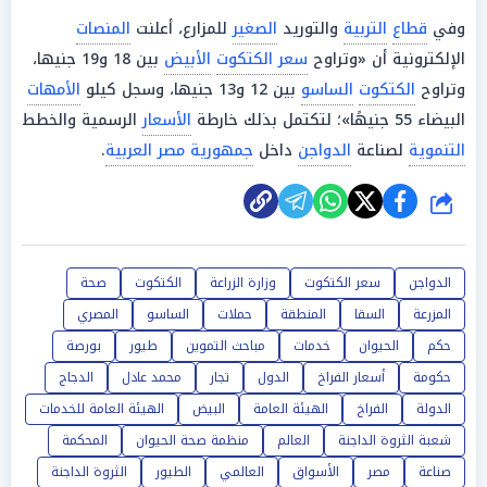
وفي
قطاع
التربية
والتوريد
الصغير
للمزارع، أعلنت
المنصات
الإلكترونية أن «وتراوح
سعر الكتكوت
الأبيض
بين 18 و19 جنيها،
وتراوح
الكتكوت
الساسو
بين 12 و13 جنيها، وسجل كيلو
الأمهات
البيضاء 55 جنيهًا»؛ لتكتمل بذلك خارطة
الأسعار
الرسمية والخطط
التنموية
لصناعة
الدواجن
داخل
جمهورية مصر العربية
.
شارك
الدواجن
سعر الكتكوت
وزارة الزراعة
الكتكوت
صحة
المزرعة
السقا
المنطقة
حملات
الساسو
المصري
حكم
الحيوان
خدمات
مباحث التموين
طيور
بورصة
حكومة
أسعار الفراخ
الدول
تجار
محمد عادل
الدجاج
الدولة
الفراخ
الهيئة العامة
البيض
الهيئة العامة للخدمات
شعبة الثروة الداجنة
العالم
منظمة صحة الحيوان
المحكمة
صناعة
مصر
الأسواق
العالمي
الطيور
الثروة الداجنة