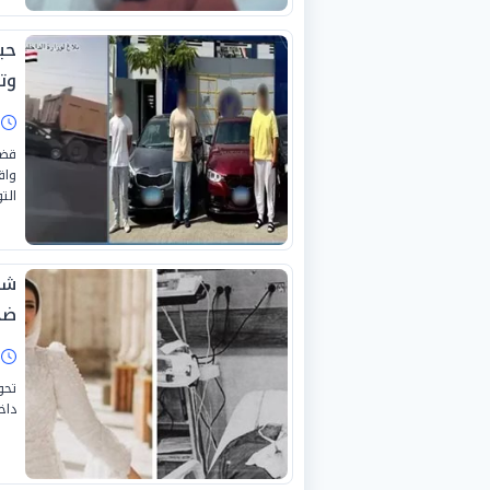
وتغري
ا
واق
الت
شه
ضح
ا
تحو
داخ