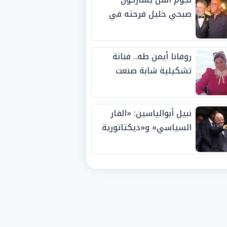
صبحي خليل فرحته في
حفل زفاف ابنته
روفانا أيمن طه.. فنانة
تشكيلية شابة صنعت
اسمها بالإبداع وحصدت
الجوائز منذ الصغر
نبيل أبوالياسين: «الفار
السياسي» و«ديكتاتورية
الميم» يدفنان «نزاهة
الفيفا».. وإقالة
«إنفانتينو» باتت حتمية