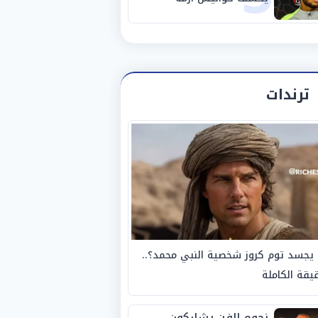
استبعاده المفاجئ من
الزمالك
ترندات
يجسد توم كروز شخصية النبي محمد؟..
يقة الكاملة
نجوم الفن يشاركون