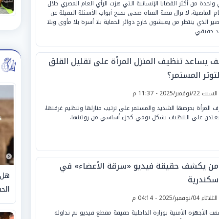
واحدة من أكثر القضايا الإنسانية التي هزت الرأي العام المصري خلال
يام الماضية، لا تزال قصة الفتاة ضحى تفتح أبواب الأسئلة الثقيلة عن
صير الذي ينتظر من يعيشون خارج دوائر الحماية بلا أسرة بلا مأوى وبلا
 حقيقي
ف يساعد تنظيف المنزل المرأة على تقليل القلق
لتوتر المستمر؟
لسبت 22/نوفمبر/2025 - 11:37 م
ف المرأة بحرصها الشديد والمستمر على ترتيب منازلها وتنظيم غرفتها،
يعتدن على التنظيف بشكل يومي كجزء أساسي من روتينها.
أمن يكشف حقيقة فيديو «سرقة الأعضاء» في
هل 
إسكندرية
الحق
لثلاثاء 04/نوفمبر/2025 - 04:14 م
ت الأجهزة الأمنية بوزارة الداخلية حقيقة مقطع فيديو تم تداوله