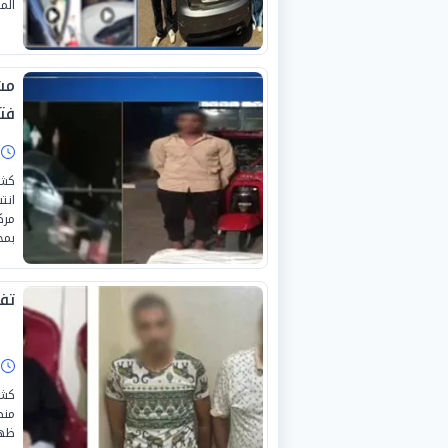
الم
مش
فت
ا
كشف
انت
مرك
بمح
تف
ا
كشف
منص
ظهر