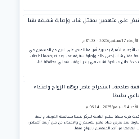
قبض على متهمين بمقتل شاب وإصابة شقيقه بقنا
لأربعاء 17/سبتمبر/2025 - 01:23 م
ت الأجهزة الأمنية بمديرية أمن قنا القبض على اثنين من المتهمين في
عة مقتل شاب يُدعى خالد وإصابة شقيقه عمر، بعد تعرضهما لطعنات
ة حادة خلال مشاجرة نشبت في بندر الوقف، شمالي محافظة قنا.
قعة صادمة.. استدراج قاصر بوهم الزواج واعتداء
اعي بطنطا
لأحد 14/سبتمبر/2025 - 06:14 م
ت قرية فيشا سليم التابعة لمركز طنطا بمحافظة الغربية، واقعة
اوية بعد تعرض فتاة قاصر للاستدراج والاعتداء من قِبل أربعة أشخاص،
 إيهامها من أحد المتهمين بالزواج منها.