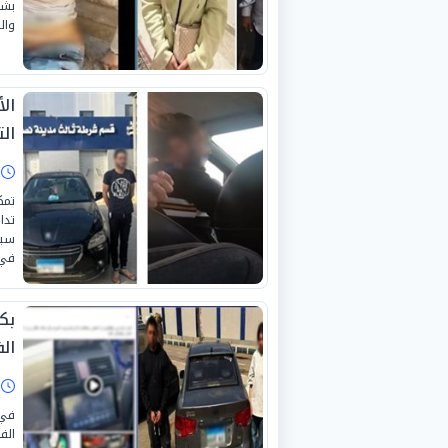
بشك
وال
ال
ال
ا
تمك
تدا
سيا
في 
ال
ا
في 
الف