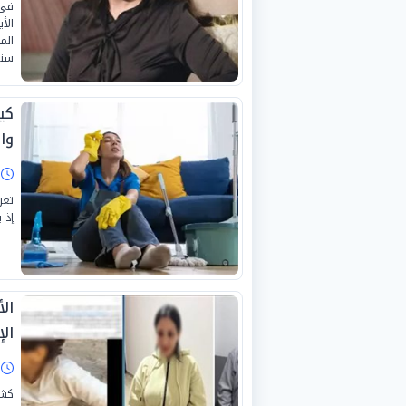
في 
الأ
الم
سند
كي
وا
ا
تعر
إذ 
ال
ال
ا
كشف