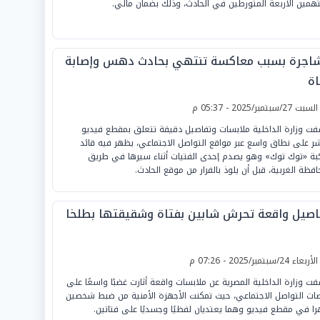
تهمين الأربعة المتورطين في الحادث، وذلك بضمان مالي.
اجرة بسبب معاكسة تنتهي بحادث دهس وإصابة
اة
لسبت 27/سبتمبر/2025 - 05:37 م
ت وزارة الداخلية ملابسات وتفاصيل دقيقة تتعلق بمقطع فيديو
شر على نطاق واسع عبر مواقع التواصل الاجتماعي، يظهر فيه قائد
بة «توك توك» وهو يصدم إحدى الفتيات أثناء سيرها في طريق
افظة الغربية، قبل أن يلوذ بالفرار من موقع الحادث.
اصيل واقعة تحرش شابين بفتاة وشقيقتها بطلخا
لأربعاء 24/سبتمبر/2025 - 07:26 م
ت وزارة الداخلية المصرية عن ملابسات واقعة أثارت غضبًا واسعًا على
ات التواصل الاجتماعي، حيث تمكنت الأجهزة الأمنية من ضبط شخصين
ا في مقطع فيديو وهما يعتديان لفظيًا وجسديًا على فتاتين.