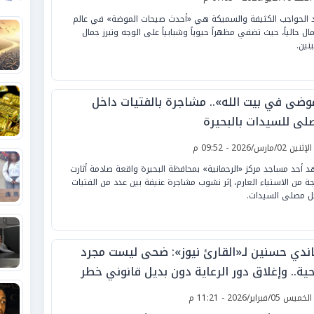
 الحواجب الكثيفة والسميكة هي «أحدث صيحات الموضة» في عالم
مال حالياً، حيث تضفي مظهراً حيوياً وشبابياً على الوجه وتبرز جمال
ينين.
وضى في بيت الله».. مشاجرة بالفتيات داخل
لى للسيدات بالبحيرة
لإثنين 02/مارس/2026 - 09:52 م
 أحد مساجد مركز «الرحمانية» بمحافظة البحيرة واقعة صادمة أثارت
ة من الاستياء العارم، إثر نشوب مشاجرة عنيفة بين عدد من الفتيات
ل مصلى السيدات.
ندي حسنين لـ«القارئ نيوز»: ضحى ليست مجرد
ية.. وإغلاق دور الرعاية دون بديل قانوني خطر
ى المجتمع
لخميس 05/فبراير/2026 - 11:21 م