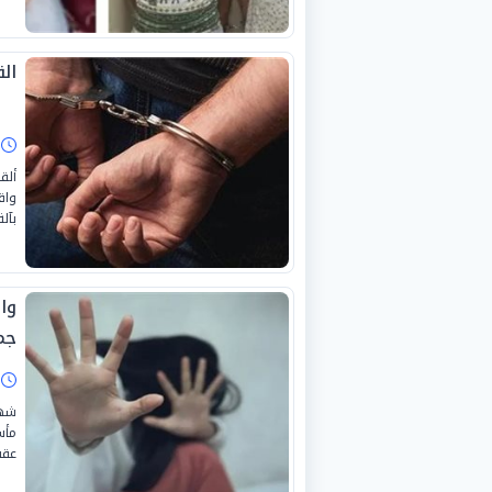
ال
ا
ألق
واق
بآل
وا
جم
ا
شهد
مأس
عقب