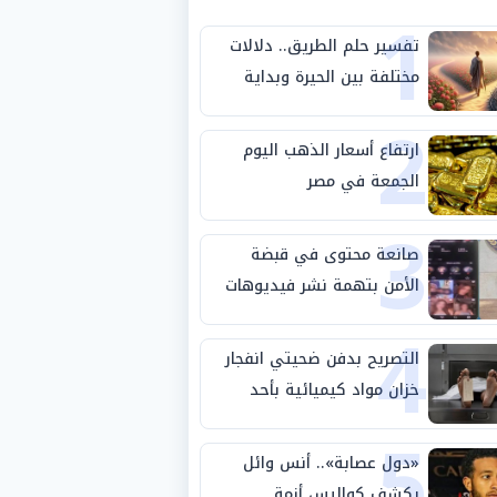
1
تفسير حلم الطريق.. دلالات
مختلفة بين الحيرة وبداية
2
مرحلة جديدة
ارتفاع أسعار الذهب اليوم
الجمعة في مصر
3
صانعة محتوى في قبضة
الأمن بتهمة نشر فيديوهات
4
خادشة للحياء
التصريح بدفن ضحيتي انفجار
خزان مواد كيميائية بأحد
5
مصانع الفيوم
«دول عصابة».. أنس وائل
يكشف كواليس أزمة