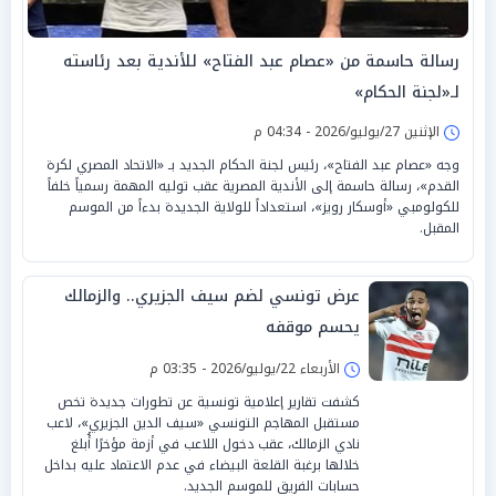
رسالة حاسمة من «عصام عبد الفتاح» للأندية بعد رئاسته
لـ«لجنة الحكام»
الإثنين 27/يوليو/2026 - 04:34 م
وجه «عصام عبد الفتاح»، رئيس لجنة الحكام الجديد بـ «الاتحاد المصري لكرة
القدم»، رسالة حاسمة إلى الأندية المصرية عقب توليه المهمة رسمياً خلفاً
للكولومبي «أوسكار رويز»، استعداداً للولاية الجديدة بدءاً من الموسم
المقبل.
عرض تونسي لضم سيف الجزيري.. والزمالك
يحسم موقفه
الأربعاء 22/يوليو/2026 - 03:35 م
كشفت تقارير إعلامية تونسية عن تطورات جديدة تخص
مستقبل المهاجم التونسي «سيف الدين الجزيري»، لاعب
نادي الزمالك، عقب دخول اللاعب في أزمة مؤخرًا أُبلغ
خلالها برغبة القلعة البيضاء في عدم الاعتماد عليه بداخل
حسابات الفريق للموسم الجديد.