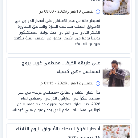
الخميس 19/فبراير/2026 - 08:00 ص
تسيطر حالة من عدم الاستقرار على أسعار الدواجن في
الأسواق المحلية بمحافظة الجيزة والمناطق المجاورة
للشهر الثاني على التوالي، حيث يواجه المستهلكون
تذبذباً يومياً في الأسعار يجعل من الصعب التنبؤ بتكلفة
«بروتين الغلابة».
على طريقة الكيف.. مصطفى غريب يروج
لمسلسل «هي كيميا»
الخميس 12/فبراير/2026 - 01:15 م
بدأ الفنان الشاب والمتألق «مصطفى غريب» في حجز
مقعده مبكراً في الماراثون الدرامي الرمضاني لعام
2026، حيث شارك جمهوره بصورة جديدة ومميزة من
كواليس مسلسله القادم الذي يحمل عنوان «هي كيميا».
أسعار الفراخ البيضاء بالأسواق اليوم الثلاثاء
16 ديسمبر 2025