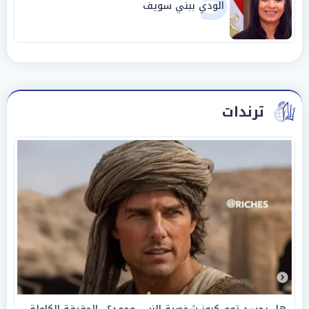
5
الودي ببني سويف
ترندات