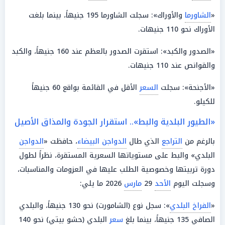
«
الشاورما
والأوراك»: سجلت الشاورما 195 جنيهاً، بينما بلغت
الأوراك نحو 110 جنيهات.
«الصدور والكبد»: استقرت الصدور بالعظم عند 160 جنيهاً، والكبد
والقوانص عند 110 جنيهات.
«الأجنحة»: سجلت
السعر
الأقل في القائمة بواقع 60 جنيهاً
للكيلو.
«الطيور البلدية والبط».. استقرار الجودة والمذاق الأصيل
بالرغم من
التراجع
الذي طال
الدواجن البيضاء
، حافظت «
الدواجن
البلدي» والبط على مستوياتها السعرية المستقرة، نظراً لطول
دورة تربيتها وخصوصية الطلب عليها في العزومات والمناسبات،
وسجلت اليوم
الأحد
29
مارس
2026 ما يلي:
«
الفراخ البلدي
»: سجل نوع (الشامورت) نحو 130 جنيهاً، والبلدي
الصافي 135 جنيهاً، بينما بلغ
سعر
البلدي (حشو بيتي) نحو 140