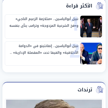
الأكثر قراءة
1
نبيل أبوالياسين.. «متلازمة الزعيم الناجي»
و«فخ الشرعية المزدوجة» وترامب ينأى بنفسه
وحليفه في «ميتم استراتيجي»
2
نبيل أبوالياسين.. إنفانتينو في «الدوامة
الأخلاقية» والفيفا تحت «المقصلة الإدارية» ..
«عبادة العرش وجنازة المصداقية»
ترندات