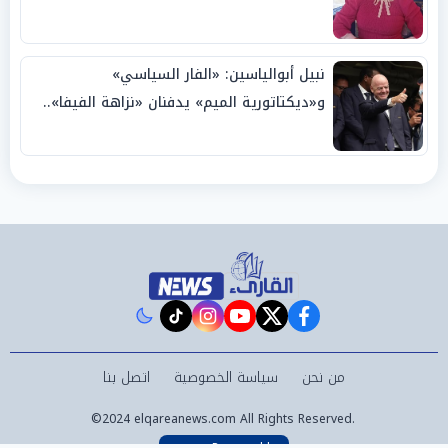
نبيل أبوالياسين: «الفار السياسي»
و«ديكتاتورية الميم» يدفنان «نزاهة الفيفا»..
وإقالة «إنفانتينو» باتت حتمية
instagram
tiktok
youtube
twitter
facebook
من نحن
سياسة الخصوصية
اتصل بنا
©2024 elqareanews.com All Rights Reserved.
Powered by