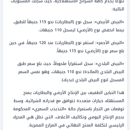
تنوعاً يخدم كافة الشرائح الاستهلاكية، حيث سجلت المستويات
التالية:
«البيض الأبيض»: سجل نوع (البطاريات) نحو 115 جنيهاً للطبق،
بينما انخفض نوع (الأرضي) ليسجل 110 جنيهات.
«البيض الأحمر»: استقر نوع (البطاريات) عند 120 جنيهاً، في حين
بلغ سعر نوع (الأرضي) نحو 115 جنيهاً.
«البيض البلدي»: سجل استقراراً ملحوظاً، حيث بلغ سعر طبق
البيض البلدي (المائدة) نحو 110 جنيهات، وهو نفس السعر
المسجل لنوع البيض البلدي (بديك).
هذا التباين الطفيف بين الإنتاج الأرضي والبطاريات يمنح
المستهلك خيارات متعددة تتوافق مع قدراته الشرائية، وسط
توقعات من التجار باستمرار حالة «التذبذب السعري» المحكومة
بحجم الإنتاج اليومي وتكاليف الأعلاف، التي تظل هي المحرك
الرئيسي لتكلفة المنتج النهائي في المزارع المصرية.