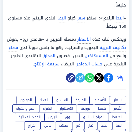
جنيهاً.
«
البط
البلدي»: استقر
سعر
كيلو
البط
البلدي البيتي عند مستوى
160 جنيهاً.
ويعكس ثبات هذه
الأسعار
تمسك المربين بـ «هامش ربح» يعوض
تكاليف
التربية
اليدوية والمنزلية، وهو ما يلقى قبولاً لدى
قطاع
واسع من
المستهلكين
الذين يفضلون
المذاق
التقليدي للطيور
البلدية على
حساب
الدواجن
البيضاء
سريعة
الإنتاج
.
شارك
أسعار
الأسواق
المزرعة
الساسو
الغذاء
الدواجن
الأحمر
ضغط
بورصة
الاستقرار
الشراء
البيع والشراء
الضغط
الفراخ الساسو
السوق
البيض
المواد الغذائية
البط
الكبد
تجار
تمر
محلات
عامل
الفراخ