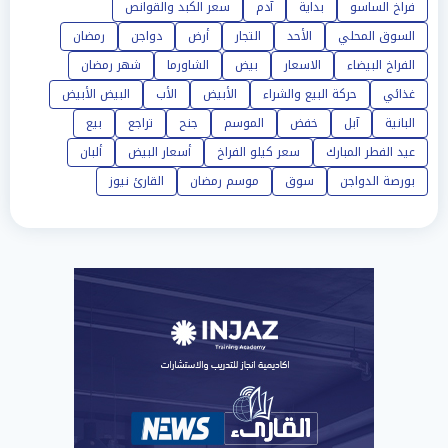
فراخ الساسو
بداية
آدم
سعر الكبد والقوانص
السوق المحلي
الأحد
التجار
أرض
دواجن
رمضان
الفراخ البيضاء
الاسعار
بيض
الشاورما
شهر رمضان
غذائي
حركة البيع والشراء
الأبيض
الأب
البيض الأبيض
البانية
آبل
خفض
الموسم
جنح
تراجع
بيع
عيد الفطر المبارك
سعر كيلو الفراخ
أسعار البيض
ألبان
بورصة الدواجن
سوق
موسم رمضان
القارئ نيوز