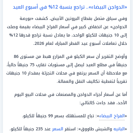
«الدواجن البيضاء».. تراجع بنسبة 12% في أسبوع العيد
وفي سياق متصل بقطاع البروتين الأبيض، كشفت «بورصة
الدواجن» عن انخفاض كبير في أسعار الفراخ البيضاء بقيمة وصلت
إلى 10 جنيهات للكيلو الواحد، ما يعادل نسبة تراجع قدرها 12%
خلال تعاملات أسبوع عيد الفطر المبارك لعام 2026.
وأوضح التقرير أن سعر الكيلو في المزارع هبط من مستوى 86
جنيهاً في مطلع العيد ليصل إلى مستويات تقارب 75 جنيهاً حالياً،
مع ملاحظة أن السعر يرتفع في محلات التجزئة بمقدار 10 جنيهات
تقريباً لتغطية تكاليف النقل والعمالة.
أما عن أسعار أجزاء الدواجن والمصنعات في محلات البيع اليوم
الأحد، فقد جاءت كالتالي:
«
الفراخ البيضاء
»: تباع للمستهلك بسعر 99 جنيهاً للكيلو.
«
البانيه
والشيش طاووق»: استقر
السعر
عند 235 جنيهاً للكيلو.