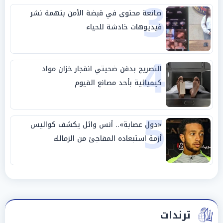
3
صانعة محتوى في قبضة الأمن بتهمة نشر
فيديوهات خادشة للحياء
4
التصريح بدفن ضحيتي انفجار خزان مواد
كيميائية بأحد مصانع الفيوم
5
«دول عصابة».. أنس وائل يكشف كواليس
أزمة استبعاده المفاجئ من الزمالك
ترندات