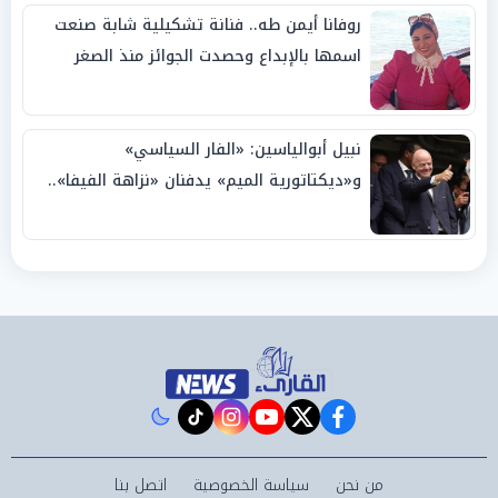
روفانا أيمن طه.. فنانة تشكيلية شابة صنعت
اسمها بالإبداع وحصدت الجوائز منذ الصغر
نبيل أبوالياسين: «الفار السياسي»
و«ديكتاتورية الميم» يدفنان «نزاهة الفيفا»..
وإقالة «إنفانتينو» باتت حتمية
instagram
tiktok
youtube
twitter
facebook
من نحن
سياسة الخصوصية
اتصل بنا