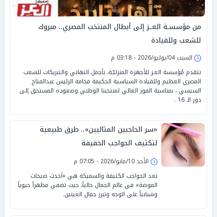
من مؤسسـة العــز إلى أبطال المنتخب المصري.. مبروك
للشعب وللقيادة
السبت 04/يوليو/2026 - 03:18 م
تتقدم مُؤسسة العـز للأجهزة المنزليّـة، بأجمل التهاني والتبريكات للشعب
المصري العظيم وللقيادة السياسية الحكيمة فخامة الرئيس عبدالفتاح
السيسي ، بمناسبة الفوز الغالي لمنتخبنا الوطني وصعوده المستحق إلى
دور الـ 16 .
«سر الحاجبين المثاليين».. طرق طبيعية
لتكثيف الحواجب الخفيفة
الأحد 10/مايو/2026 - 07:05 م
تعد الحواجب الكثيفة والسميكة هي «أحدث صيحات
الموضة» في عالم الجمال حالياً، حيث تضفي مظهراً حيوياً
وشبابياً على الوجه وتبرز جمال العينين.