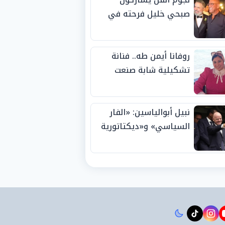
صبحي خليل فرحته في
حفل زفاف ابنته
روفانا أيمن طه.. فنانة
تشكيلية شابة صنعت
اسمها بالإبداع وحصدت
الجوائز منذ الصغر
نبيل أبوالياسين: «الفار
السياسي» و«ديكتاتورية
الميم» يدفنان «نزاهة
الفيفا».. وإقالة
«إنفانتينو» باتت حتمية
instagram
tiktok
youtub
t