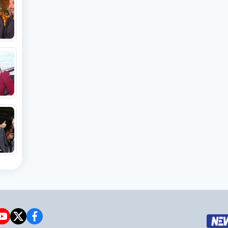
e
witter
facebook