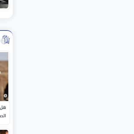
هل 
الحق