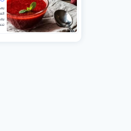
يعد
الع
يضف
تحض