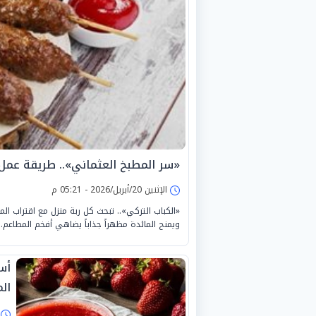
«سر المطبخ العثماني».. طريقة عمل ا
الإثنين 20/أبريل/2026 - 05:21 م
«الكباب التركي».. تبحث كل ربة منزل مع اقتراب الم
ويمنح المائدة مظهراً جذاباً يضاهي أفخم المطاعم.
أس
الم
ا