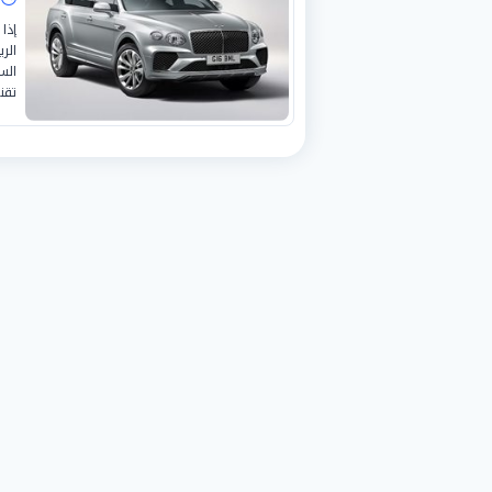
إذا
الر
الس
تقن