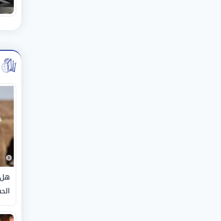
هل 
الحق