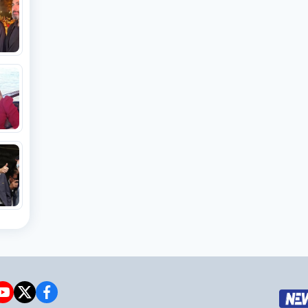
e
witter
facebook