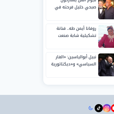
صبحي خليل فرحته في
حفل زفاف ابنته
روفانا أيمن طه.. فنانة
تشكيلية شابة صنعت
اسمها بالإبداع وحصدت
الجوائز منذ الصغر
نبيل أبوالياسين: «الفار
السياسي» و«ديكتاتورية
الميم» يدفنان «نزاهة
الفيفا».. وإقالة
«إنفانتينو» باتت حتمية
instagram
tiktok
youtub
t