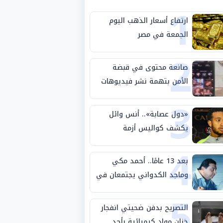
1
ارتفاع أسعار الذهب اليوم
الجمعة في مصر
2
صانعة محتوى في قبضة
الأمن بتهمة نشر فيديوهات
3
خادشة للحياء
«دول عصابة».. أنس وائل
يكشف كواليس أزمة
4
استبعاده المفاجئ من
الزمالك
بعد 13 عامًا.. أحمد مكي
وماجد الكدواني يجتمعان في
5
«فرصة سعيدة»
التصريح بدفن ضحيتي انفجار
خزان مواد كيميائية بأحد