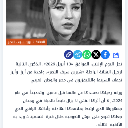
الفنانة شيرين سيف النصر
شارك
تحل اليوم الإثنين، الموافق «13 أبريل 2026»، الذكرى الثانية
لرحيل الفنانة الراحلة «شيرين سيف النصر»، واحدة من أرق وأبرز
نجمات السينما والتليفزيون في مصر والوطن العربي.
ورغم رحيلها بجسدها عن عالمنا قبل عامين، وتحديداً في عام
2024، إلا أن أثرها الفني لا يزال نابضاً بالحياة في وجدان
جمهورها الذي ارتبط بملامحها الهادئة وأدائها الراقي الذي
جعلها تتربع على عرش النجومية خلال فترة التسعينات وبداية
الألفية الثالثة.