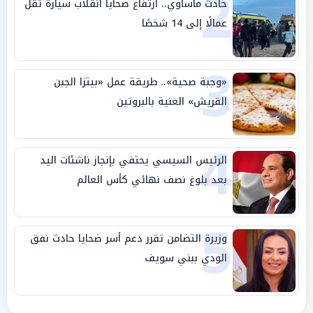
2
حادث مأساوي.. ارتفاع ضحايا انقلاب سيارة تقل
عمالًا إلى 14 شخصًا
3
«وجبة صحية».. طريقة عمل «بيتزا الجبن
القريش» الغنية بالبروتين
4
الرئيس السيسي يحتفي بإنجاز ناشئات اليد
بعد بلوغ نصف نهائي كأس العالم
5
وزيرة التضامن تقرر دعم أسر ضحايا حادث نفق
الودي ببني سويف