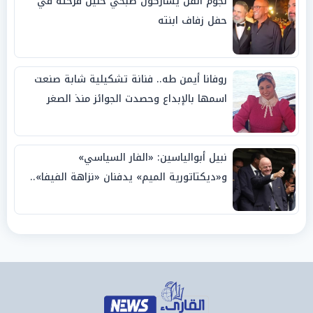
نجوم الفن يشاركون صبحي خليل فرحته في
حفل زفاف ابنته
روفانا أيمن طه.. فنانة تشكيلية شابة صنعت
اسمها بالإبداع وحصدت الجوائز منذ الصغر
نبيل أبوالياسين: «الفار السياسي»
و«ديكتاتورية الميم» يدفنان «نزاهة الفيفا»..
وإقالة «إنفانتينو» باتت حتمية