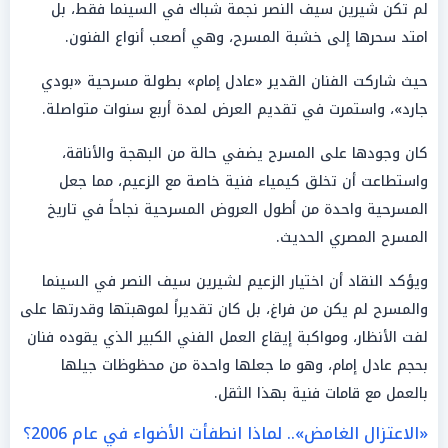
لم تكن شيرين سيف النصر نجمة شباك في السينما فقط، بل
امتد سحرها إلى خشبة المسرح، وهي أصعب أنواع الفنون.
حيث شاركت الفنان القدير «عادل إمام» بطولة مسرحية «بودي
جارد»، واستمرت في تقديم العرض لمدة أربع سنوات متواصلة.
كان وجودها على المسرح يضفي حالة من البهجة والأناقة،
واستطاعت أن تخلق كيمياء فنية خاصة مع الزعيم، مما جعل
المسرحية واحدة من أطول العروض المسرحية نجاحاً في تاريخ
المسرح المصري الحديث.
ويؤكد النقاد أن اختيار الزعيم لشيرين سيف النصر في السينما
والمسرح لم يكن من فراغ، بل كان تقديراً لموهبتها وقدرتها على
لفت الأنظار، ومواكبة إيقاع العمل الفني الكبير الذي يقوده فنان
بحجم عادل إمام، وهو ما جعلها واحدة من محظوظات جيلها
بالعمل مع قامات فنية بهذا الثقل.
«الاعتزال الغامض».. لماذا انطفأت الأضواء في عام 2006؟