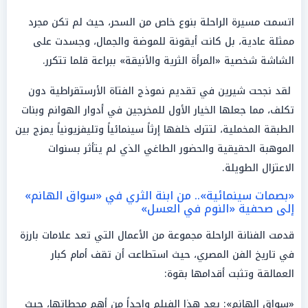
اتسمت مسيرة الراحلة بنوع خاص من السحر، حيث لم تكن مجرد
ممثلة عادية، بل كانت أيقونة للموضة والجمال، وجسدت على
الشاشة شخصية «المرأة الثرية والأنيقة» ببراعة قلما تتكرر.
لقد نجحت شيرين في تقديم نموذج الفتاة الأرستقراطية دون
تكلف، مما جعلها الخيار الأول للمخرجين في أدوار الهوانم وبنات
الطبقة المخملية، لتترك خلفها إرثاً سينمائياً وتليفزيونياً يمزج بين
الموهبة الحقيقية والحضور الطاغي الذي لم يتأثر بسنوات
الاعتزال الطويلة.
«بصمات سينمائية».. من ابنة الثري في «سواق الهانم»
إلى صحفية «النوم في العسل»
قدمت الفنانة الراحلة مجموعة من الأعمال التي تعد علامات بارزة
في تاريخ الفن المصري، حيث استطاعت أن تقف أمام كبار
العمالقة وتثبت أقدامها بقوة:
«سواق الهانم»: يعد هذا الفيلم واحداً من أهم محطاتها، حيث