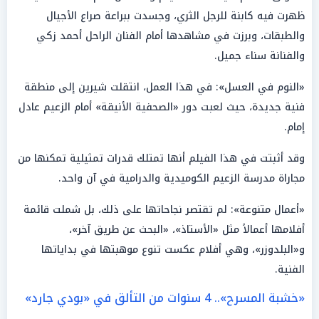
ظهرت فيه كابنة للرجل الثري، وجسدت ببراعة صراع الأجيال
والطبقات، وبرزت في مشاهدها أمام الفنان الراحل أحمد زكي
والفنانة سناء جميل.
«النوم في العسل»: في هذا العمل، انتقلت شيرين إلى منطقة
فنية جديدة، حيث لعبت دور «الصحفية الأنيقة» أمام الزعيم عادل
إمام.
وقد أثبتت في هذا الفيلم أنها تمتلك قدرات تمثيلية تمكنها من
مجاراة مدرسة الزعيم الكوميدية والدرامية في آن واحد.
«أعمال متنوعة»: لم تقتصر نجاحاتها على ذلك، بل شملت قائمة
أفلامها أعمالاً مثل «الأستاذ»، «البحث عن طريق آخر»،
و«البلدوزر»، وهي أفلام عكست تنوع موهبتها في بداياتها
الفنية.
«خشبة المسرح».. 4 سنوات من التألق في «بودي جارد»