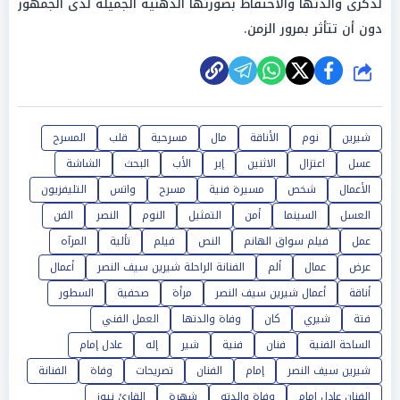
لذكرى والدتها والاحتفاظ بصورتها الذهنية الجميلة لدى الجمهور
دون أن تتأثر بمرور الزمن.
شارك
شيرين
نوم
الأناقة
مال
مسرحية
قلب
المسرح
عسل
اعتزال
الاثنين
إبر
الأب
البحث
الشاشة
الأعمال
شخص
مسيرة فنية
مسرح
واتس
التليفزيون
العسل
السينما
أمن
التمثيل
النوم
النصر
الفن
عمل
فيلم سواق الهانم
النص
فيلم
تألية
المرآه
عرض
عمال
ألم
الفنانة الراحلة شيرين سيف النصر
أعمال
أناقة
أعمال شيرين سيف النصر
مرأة
صحفية
السطور
فتة
شيري
كان
وفاة والدتها
العمل الفني
الساحة الفنية
فنان
فنية
شير
إله
عادل إمام
شيرين سيف النصر
إمام
الفنان
تصريحات
وفاة
الفنانة
الفنان عادل إمام
وفاة والدته
شهرة
القارئ نيوز