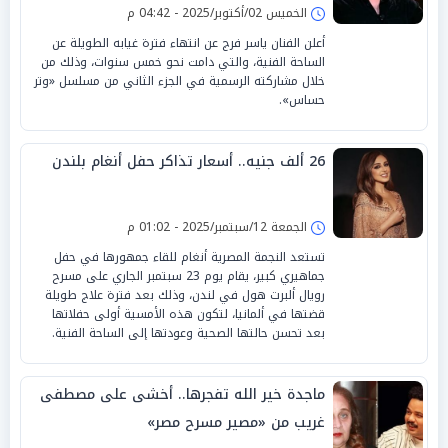
الخميس 02/أكتوبر/2025 - 04:42 م
أعلن الفنان ياسر فرج عن انتهاء فترة غيابه الطويلة عن
الساحة الفنية، والتي دامت نحو خمس سنوات، وذلك من
خلال مشاركته الرسمية في الجزء الثاني من مسلسل «وتر
حساس».
26 ألف جنيه.. أسعار تذاكر حفل أنغام بلندن
الجمعة 12/سبتمبر/2025 - 01:02 م
تستعد النجمة المصرية أنغام للقاء جمهورها في حفل
جماهيري كبير، يقام يوم 23 سبتمبر الجاري على مسرح
رويال ألبرت هول في لندن، وذلك بعد فترة علاج طويلة
قضتها في ألمانيا، لتكون هذه الأمسية أولى حفلاتها
بعد تحسن حالتها الصحية وعودتها إلى الساحة الفنية.
ماجدة خير الله تفجرها.. أخشى على مصطفى
غريب من «مصير مسرح مصر»