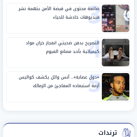
3
صانعة محتوى في قبضة الأمن بتهمة نشر
فيديوهات خادشة للحياء
4
التصريح بدفن ضحيتي انفجار خزان مواد
كيميائية بأحد مصانع الفيوم
5
«دول عصابة».. أنس وائل يكشف كواليس
أزمة استبعاده المفاجئ من الزمالك
ترندات