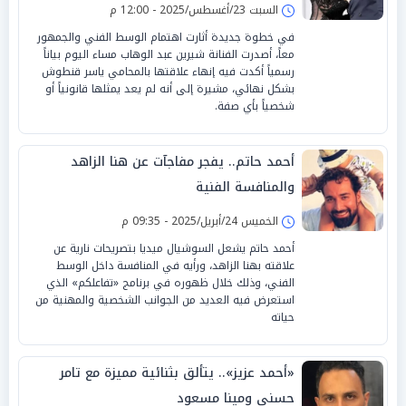
السبت 23/أغسطس/2025 - 12:00 م
في خطوة جديدة أثارت اهتمام الوسط الفني والجمهور
معاً، أصدرت الفنانة شيرين عبد الوهاب مساء اليوم بياناً
رسمياً أكدت فيه إنهاء علاقتها بالمحامي ياسر قنطوش
بشكل نهائي، مشيرة إلى أنه لم يعد يمثلها قانونياً أو
شخصياً بأي صفة.
أحمد حاتم.. يفجر مفاجآت عن هنا الزاهد
والمنافسة الفنية
الخميس 24/أبريل/2025 - 09:35 م
أحمد حاتم يشعل السوشيال ميديا بتصريحات نارية عن
علاقته بهنا الزاهد، ورأيه في المنافسة داخل الوسط
الفني، وذلك خلال ظهوره في برنامج «تفاعلكم» الذي
استعرض فيه العديد من الجوانب الشخصية والمهنية من
حياته
«أحمد عزيز».. يتألق بثنائية مميزة مع تامر
حسني ومينا مسعود