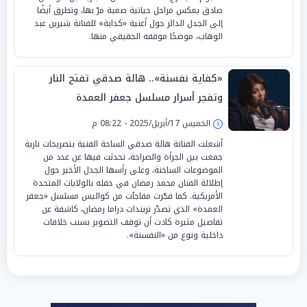
صادق يعكس مراحل حياتية صعبة مرّ بها، وتطرق أيضًا
إلى الجدل الدائر حول أغنية «كدابة» للفنانة شيرين عبد
الوهاب، موضحًا موقفه الحقيقي منها.
«كفاية نفسنة».. هالة صدقي تفتح النار
وتفجر أسرار مسلسل جعفر العمدة
الخميس 17/أبريل/2025 - 08:22 م
أشعلت الفنانة هالة صدقي الساحة الفنية بتصريحات نارية
جمعت بين الجرأة والصراحة، تحدثت فيها عن عدد من
الموضوعات الساخنة، وعلى رأسها الجدل الأخير حول
إطلالة الفنان محمد رمضان في حفله بالولايات المتحدة
الأمريكية. كما فجّرت مفاجآت من كواليس مسلسل «جعفر
العمدة» الذي تصدّر تريندات دراما رمضان، كاشفة عن
تفاصيل مثيرة كادت أن توقف التصوير بسبب خلافات
داخلية ونوع من «النفسنة».