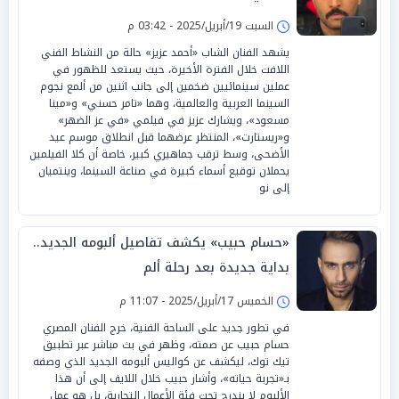
السبت 19/أبريل/2025 - 03:42 م
يشهد الفنان الشاب «أحمد عزيز» حالة من النشاط الفني
اللافت خلال الفترة الأخيرة، حيث يستعد للظهور في
عملين سينمائيين ضخمين إلى جانب اثنين من ألمع نجوم
السينما العربية والعالمية، وهما «تامر حسني» و«مينا
مسعود»، ويشارك عزيز في فيلمي «في عز الضهر»
و«ريستارت»، المنتظر عرضهما قبل انطلاق موسم عيد
الأضحى، وسط ترقب جماهيري كبير، خاصة أن كلا الفيلمين
يحملان توقيع أسماء كبيرة في صناعة السينما، وينتميان
إلى نو
«حسام حبيب» يكشف تفاصيل ألبومه الجديد..
بداية جديدة بعد رحلة ألم
الخميس 17/أبريل/2025 - 11:07 م
في تطور جديد على الساحة الفنية، خرج الفنان المصري
حسام حبيب عن صمته، وظهر في بث مباشر عبر تطبيق
تيك توك، ليكشف عن كواليس ألبومه الجديد الذي وصفه
بـ«تجربة حياته»، وأشار حبيب خلال اللايف إلى أن هذا
الألبوم لا يندرج تحت فئة الأعمال التجارية، بل هو عمل