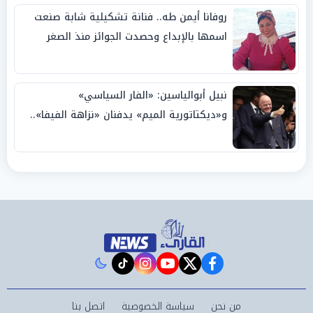
روفانا أيمن طه.. فنانة تشكيلية شابة صنعت
اسمها بالإبداع وحصدت الجوائز منذ الصغر
نبيل أبوالياسين: «الفار السياسي»
و«ديكتاتورية الميم» يدفنان «نزاهة الفيفا»..
وإقالة «إنفانتينو» باتت حتمية
instagram
tiktok
youtube
twitter
facebook
من نحن
سياسة الخصوصية
اتصل بنا