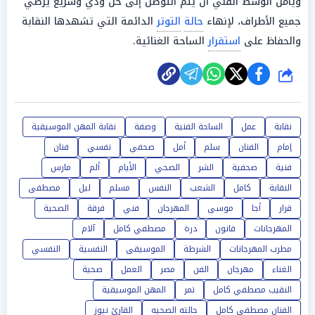
ويأمل الوسط الفني أن يتم التوصل إلى حل ودي وسريع يرضي
جميع الأطراف، لإنهاء
حالة
التوتر
الدائمة التي تشهدها النقابة
والحفاظ على
استقرار
الساحة الغنائية.
شارك
نقابة
عمل
الساحة الفنية
وصفة
نقابة المهن الموسيقية
إمام
الفنان
سلم
أمل
صحفي
نفسي
فنان
فنية
صحفية
الشر
الصحي
الأيام
ألم
مارس
النقابة
كامل
الشعب
النفس
مسلم
ليل
مصطفى
قرار
أجا
موسى
المهرجان
فني
فرقة
الصحية
المهرجانات
قانون
درة
مصطفي كامل
آلام
مطرب المهرجانات
الشرطة
الموسيقى
النفسية
النفسي
الغناء
مهرجان
الفن
مصر
العمل
صحية
النقيب مصطفي كامل
تمر
المهن الموسيقية
الفنان مصطفى كامل
حالته الصحيه
القارئ نيوز