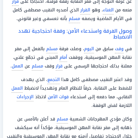
عن عزمه التوجه إلى مقر النقابة رفقة فرقته، احتجاجًا على
قرار
منعه من
الغناء
، وهو
القرار
الذي أصدره النقيب مصطفى كامل
في الأيام الماضية ويصفه
مسلم
بأنه تعسفي وغير قانوني.
وصول الفرقة واستدعاء الأمن: وقفة احتجاجية تهدد
الانضباط
في
وقت
سابق من
اليوم
، وصلت فرقة
مسلم
بالفعل إلى مقر
نقابة المهن الموسيقية، ووقفت
أمام
المبنى في تجمّع علني،
معلنة بذلك احتجاجها الرسمي على
قرار
وقف
مسلم
عن
العمل
.
وقد اعتبر النقيب مصطفى كامل هذا
التجمع
، الذي يهدف
للضغط على النقابة، خرقاً للنظام العام وتهديداً لانضباط
العمل
النقابي، مما دفعه إلى استدعاء
قوات الأمن
لاتخاذ
الإجراءات
اللازمة لفض الوقفة.
وكان مؤدي المهرجانات الشعبية
مسلم
قد أعلن بالأمس عن
ذهابه إلى مقر نقابة المهن الموسيقية، مؤكداً أنه سيكشف
خلال الاحتجاج تفاصيل أزمته مع نقابة المهن الموسيقية والنقيب