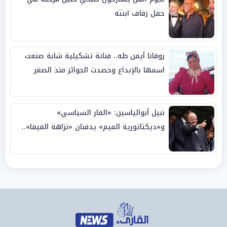
حفل زفاف ابنته
روفانا أيمن طه.. فنانة تشكيلية شابة صنعت
اسمها بالإبداع وحصدت الجوائز منذ الصغر
نبيل أبوالياسين: «الفار السياسي»
و«ديكتاتورية الميم» يدفنان «نزاهة الفيفا»..
وإقالة «إنفانتينو» باتت حتمية