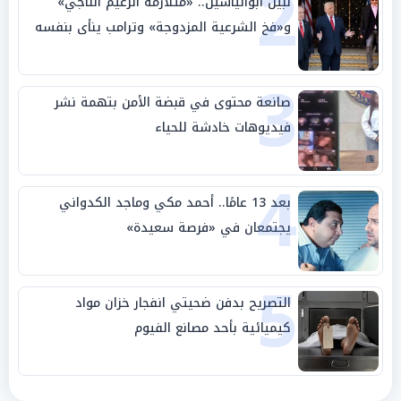
2
نبيل أبوالياسين.. «متلازمة الزعيم الناجي»
و«فخ الشرعية المزدوجة» وترامب ينأى بنفسه
وحليفه في «ميتم استراتيجي»
3
صانعة محتوى في قبضة الأمن بتهمة نشر
فيديوهات خادشة للحياء
4
بعد 13 عامًا.. أحمد مكي وماجد الكدواني
يجتمعان في «فرصة سعيدة»
5
التصريح بدفن ضحيتي انفجار خزان مواد
كيميائية بأحد مصانع الفيوم