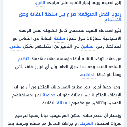
إلى قضيته وربما إجبار النقابة على مراجعة
القرار
.
ردود الفعل المتوقعة: صراع بين سلطة النقابة وحق
الاحتجاج
يُثير استدعاء النقيب مصطفى كامل للشرطة لفض الوقفة
الاحتجاجية تساؤلات حول حدود
سلطة
النقابة في التعامل مع
أعضائها، وحق
الفنانين
في التعبير عن احتجاجهم بشكل
سلمي
.
من جهة، تؤكد النقابة أنها مؤسسة مهنية هدفها
تنظيم
الساحة الفنية وحماية الذوق العام، وأن أي قرار إيقاف يأتي
وفقاً للوائحها
الداخلية
.
ومن جهة أخرى، يرى مطربو المهرجانات المتضررون أن قرارات
الإيقاف المتكررة هي بمثابة عقوبات
جماعية
تضر بمستقبلهم
المهني وتتنافى مع مفهوم
العدالة
النقابية.
ويُنتظر أن تصدر نقابة المهن الموسيقية بياناً رسمياً لتوضيح
مبررات استدعاء
الشرطة
، وإجراءات التعامل مع مسلم وفرقته بعد