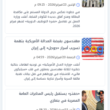
الإثنين 23/فبراير/2026 - 09:25 م
في خطوة تعكس حرص الدولة المستمر على مكافحة
البطالة وفتح آفاق جديدة للكوادر الشابة، أعلنت وزارة
العمل عن تفاصيل «نشرة التوظيف الدورية» لشهر فبراير
2026.
مهندسون بقبضة العدالة الأمريكية بتهمة
تسريب أسرار «جوجل» إلى إيران
الجمعة 20/فبراير/2026 - 04:59 م
أعلنت «وزارة العدل الأمريكية» عن توجيه اتهامات جنائية
خطيرة لثلاثة مهندسين يعملون في قلب «سيليكون
فالي»، للاشتباه في تورطهم في نقل بيانات تقنية
فائقة السرية وأسرار تجارية حساسة إلى إيران.
«حفتـر» يستقبل رئيس المخابرات العامة
المصرية في بنغازي
الأحد 15/فبراير/2026 - 08:20 م