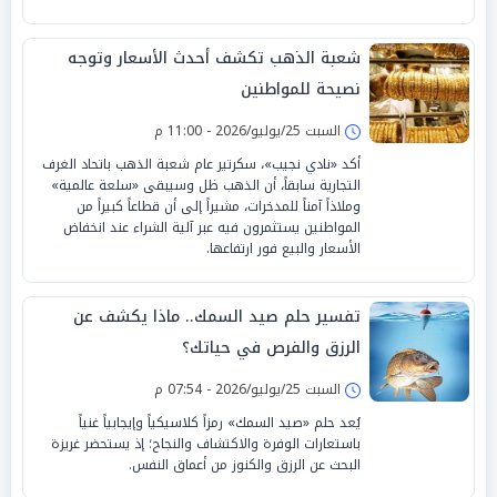
شعبة الذهب تكشف أحدث الأسعار وتوجه
نصيحة للمواطنين
السبت 25/يوليو/2026 - 11:00 م
أكد «نادي نجيب»، سكرتير عام شعبة الذهب باتحاد الغرف
التجارية سابقاً، أن الذهب ظل وسيبقى «سلعة عالمية»
وملاذاً آمناً للمدخرات، مشيراً إلى أن قطاعاً كبيراً من
المواطنين يستثمرون فيه عبر آلية الشراء عند انخفاض
الأسعار والبيع فور ارتفاعها.
تفسير حلم صيد السمك.. ماذا يكشف عن
الرزق والفرص في حياتك؟
السبت 25/يوليو/2026 - 07:54 م
يُعد حلم «صيد السمك» رمزاً كلاسيكياً وإيجابياً غنياً
باستعارات الوفرة والاكتشاف والنجاح؛ إذ يستحضر غريزة
البحث عن الرزق والكنوز من أعماق النفس.