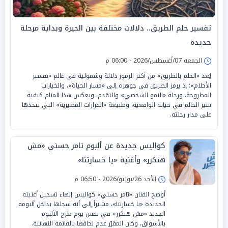
تفسير حلم الطريق.. دلالات مختلفة بين الحيرة وبداية مرحلة
جديدة
الجمعة 07/أغسطس/2026 - 06:00 م
يُعد «الحلم بالطريق» من أكثر الرموز دلالة وشمولية في عالم «تفسير
الأحلام»؛ إذ يرمز الطريق في جوهره إلى «مسار الحياة»، والخيارات
المطروحة، ورحلة «النمو الشخصي» والتقدم. ويعكس هذا المنام كيفية
سير الحالم في حياته الواقعية، وطبيعة «القرارات المصيرية» التي يتخذها
على مدار رحلته.
كواليس جديدة عن ألبوم تامر حسني «مش
هتكرر» وأغنية «يا خسارتنا»
الأحد 26/يوليو/2026 - 06:50 م
أوضح الفنان «تامر حسني» كواليس إنهاء تسجيل أغنيته
الجديدة «يا خسارتنا»، مشيراً إلى أنه سجلها بداخل ألبومه
الجديد «مش هتكرر» في نفس يوم طرح الألبوم
بالأسواق، وكان المقرّر عدم لحاقها بالقائمة النهائية.