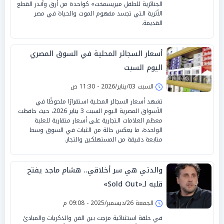
الجنائزية للطفل ميريسمخت» كواحدة من أرق وأندر القطع
الأثرية التي تجسد مفهوم الموت والحياة في مصر
القديمة.
أسعار السجائر المحلية في السوق المصري
اليوم السبت
السبت 03/يناير/2026 - 11:30 ص
تشهد أسعار السجائر المحلية استقرارًا ملحوظًا في
الأسواق المصرية اليوم السبت 3 يناير 2026، حيث حافظت
معظم العلامات التجارية على أسعار متقاربة للعلبة
الواحدة، ما يعكس حالة من الثبات في السوق وسط
متابعة دقيقة من المستهلكين والتجار.
والدتي هي سر أخلاقي.. هشام ماجد يفتح
قلبه لـ«Sold Out»
الجمعة 26/ديسمبر/2025 - 09:08 م
في حلقة استثنائية مزجت بين الفن والذكريات والمبادئ