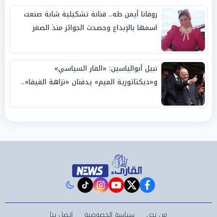
روفانا أيمن طه.. فنانة تشكيلية شابة صنعت
اسمها بالإبداع وحصدت الجوائز منذ الصغر
نبيل أبوالياسين: «الفار السياسي»
و«ديكتاتورية الميم» يدفنان «نزاهة الفيفا»..
وإقالة «إنفانتينو» باتت حتمية
instagram
tiktok
youtube
twitter
facebook
من نحن
سياسة الخصوصية
اتصل بنا